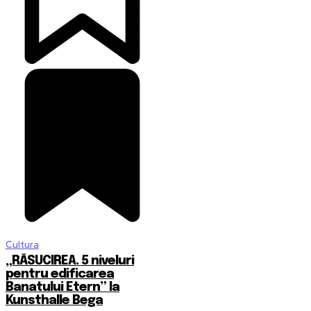
Cultura
„RĂSUCIREA. 5 niveluri
pentru edificarea
Banatului Etern” la
Kunsthalle Bega