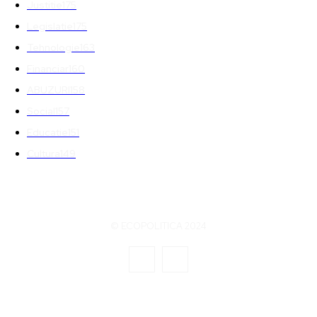
Justitie
175
Legislatie
175
Tehnologie
163
Financiar
160
ABUZURI
158
Social
157
Educatie
151
Cultura
149
© ECOPOLITICA 2024