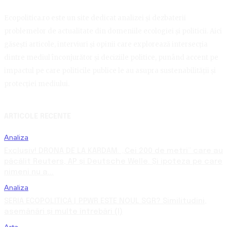
Ecopolitica.ro este un site dedicat analizei și dezbaterii
problemelor de actualitate din domeniile ecologiei și politicii. Aici
găsești articole, interviuri și opinii care explorează intersecția
dintre mediul înconjurător și deciziile politice, punând accent pe
impactul pe care politicile publice le au asupra sustenabilității și
protecției mediului.
ARTICOLE RECENTE
Analiza
Exclusiv! DRONA DE LA KARDAM. „Cei 200 de metri” care au
păcălit Reuters, AP și Deutsche Welle. Și ipoteza pe care
nimeni nu a...
Analiza
SERIA ECOPOLITICA | PPWR ESTE NOUL SGR? Similitudini,
asemănări și multe întrebări (I)