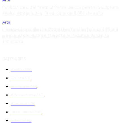
Arta
Publicul decide! Premiul Peter Jecza pentru Sculptura
Anului, ediția a 3-a, în valoare de 8.000 de euro
Arta
Lineup-ul complet la CODRU Festival este aici. Ultimul
weekend din vară se trăiește în Pădurea Verde, la
Timișoara
CATEGORIES
Analiza
346
Politica
301
Economie
268
Administratie
249
Romania
248
International
208
Externe
189