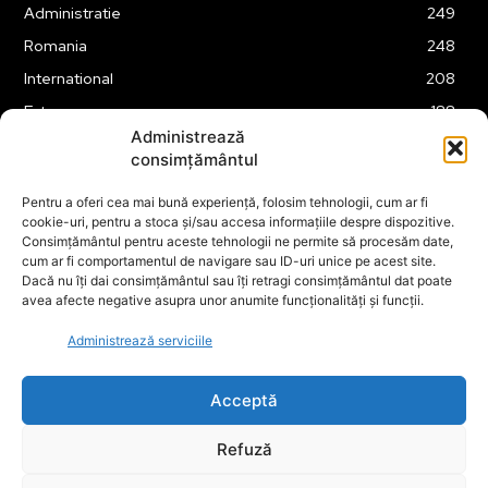
Administratie
249
Romania
248
International
208
Externe
188
Administrează
Justitie
175
consimțământul
Legislatie
174
Pentru a oferi cea mai bună experiență, folosim tehnologii, cum ar fi
Tehnologie
162
cookie-uri, pentru a stoca și/sau accesa informațiile despre dispozitive.
Financiar
160
Consimțământul pentru aceste tehnologii ne permite să procesăm date,
cum ar fi comportamentul de navigare sau ID-uri unice pe acest site.
ABUZURI
158
Dacă nu îți dai consimțământul sau îți retragi consimțământul dat poate
avea afecte negative asupra unor anumite funcționalități și funcții.
Social
157
Educatie
151
Administrează serviciile
Cultura
149
Acceptă
Refuză
© ECOPOLITICA 2024