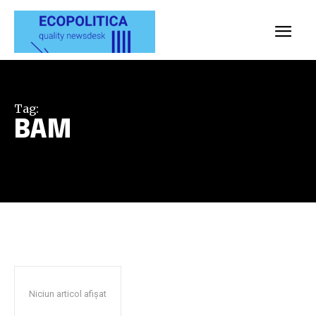
Tag:
BAM
Niciun articol afișat