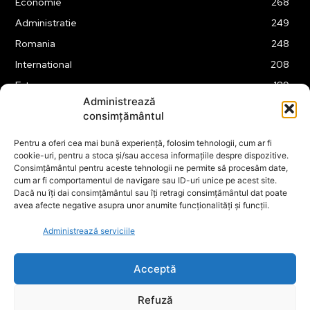
Economie
268
Administratie
249
Romania
248
International
208
Externe
189
Administrează
Justitie
175
consimțământul
Legislatie
175
Pentru a oferi cea mai bună experiență, folosim tehnologii, cum ar fi
Tehnologie
163
cookie-uri, pentru a stoca și/sau accesa informațiile despre dispozitive.
Financiar
160
Consimțământul pentru aceste tehnologii ne permite să procesăm date,
cum ar fi comportamentul de navigare sau ID-uri unice pe acest site.
ABUZURI
158
Dacă nu îți dai consimțământul sau îți retragi consimțământul dat poate
avea afecte negative asupra unor anumite funcționalități și funcții.
Social
157
Educatie
151
Administrează serviciile
Cultura
149
Acceptă
Refuză