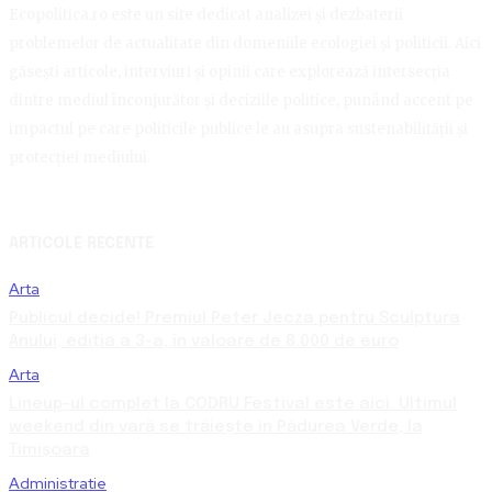
Ecopolitica.ro este un site dedicat analizei și dezbaterii
problemelor de actualitate din domeniile ecologiei și politicii. Aici
găsești articole, interviuri și opinii care explorează intersecția
dintre mediul înconjurător și deciziile politice, punând accent pe
impactul pe care politicile publice le au asupra sustenabilității și
protecției mediului.
ARTICOLE RECENTE
Arta
Publicul decide! Premiul Peter Jecza pentru Sculptura
Anului, ediția a 3-a, în valoare de 8.000 de euro
Arta
Lineup-ul complet la CODRU Festival este aici. Ultimul
weekend din vară se trăiește în Pădurea Verde, la
Timișoara
Administratie