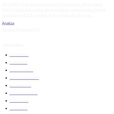
EXCLUSIV! Cum a împachetat Prefectura Timiș cazul
Fritz? Când era vorba de pierderea mandatului lipsea
motivarea ÎCCJ, când a fost vorba de 10% s-a...
Analiza
Saving Private Fritz
CATEGORIES
Analiza
344
Politica
301
Economie
267
Administratie
249
Romania
248
International
208
Externe
188
Justitie
175