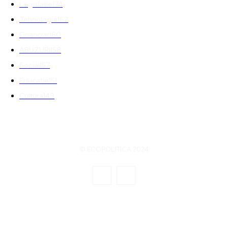
Legislatie
174
Tehnologie
162
Financiar
160
ABUZURI
158
Social
157
Educatie
151
Cultura
149
© ECOPOLITICA 2024