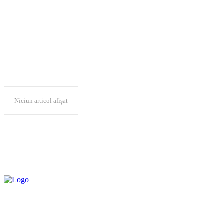
anchete
Niciun articol afișat