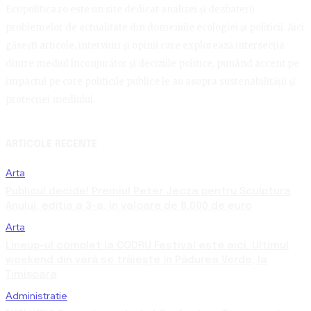
Ecopolitica.ro este un site dedicat analizei și dezbaterii
problemelor de actualitate din domeniile ecologiei și politicii. Aici
găsești articole, interviuri și opinii care explorează intersecția
dintre mediul înconjurător și deciziile politice, punând accent pe
impactul pe care politicile publice le au asupra sustenabilității și
protecției mediului.
ARTICOLE RECENTE
Arta
Publicul decide! Premiul Peter Jecza pentru Sculptura
Anului, ediția a 3-a, în valoare de 8.000 de euro
Arta
Lineup-ul complet la CODRU Festival este aici. Ultimul
weekend din vară se trăiește în Pădurea Verde, la
Timișoara
Administratie