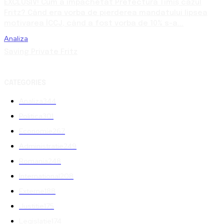
EXCLUSIV! Cum a împachetat Prefectura Timiș cazul
Fritz? Când era vorba de pierderea mandatului lipsea
motivarea ÎCCJ, când a fost vorba de 10% s-a...
Analiza
Saving Private Fritz
CATEGORIES
Analiza
344
Politica
301
Economie
267
Administratie
249
Romania
248
International
208
Externe
188
Justitie
175
Legislatie
174