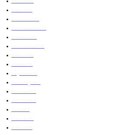
Analiza
344
Politica
301
Economie
267
Administratie
249
Romania
248
International
208
Externe
188
Justitie
175
Legislatie
174
Tehnologie
162
Financiar
160
ABUZURI
158
Social
157
Educatie
151
Cultura
149