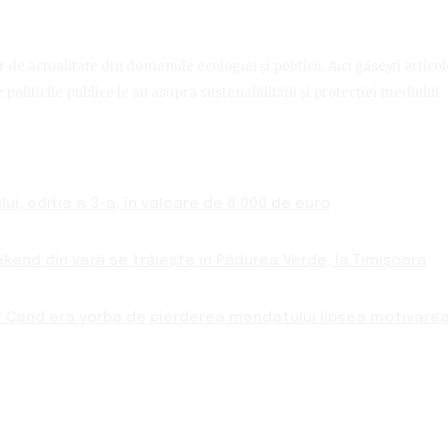
de actualitate din domeniile ecologiei și politicii. Aici găsești artico
politicile publice le au asupra sustenabilității și protecției mediului.
ui, ediția a 3-a, în valoare de 8.000 de euro
ekend din vară se trăiește în Pădurea Verde, la Timișoara
 Când era vorba de pierderea mandatului lipsea motivarea 