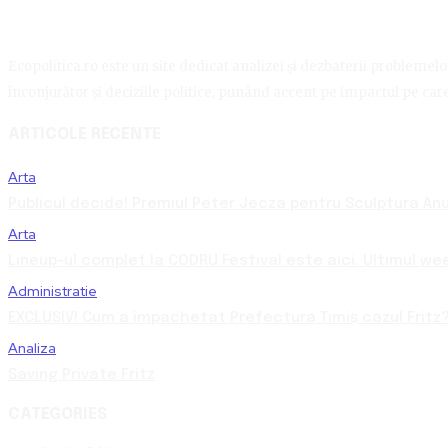
Ecopolitica.ro este un site dedicat analizei și dezbaterii problemelor 
înconjurător și deciziile politice, punând accent pe impactul pe care 
ARTICOLE RECENTE
Arta
Publicul decide! Premiul Peter Jecza pentru Sculptura Anul
Arta
Lineup-ul complet la CODRU Festival este aici. Ultimul we
Administratie
EXCLUSIV! Cum a împachetat Prefectura Timiș cazul Fritz?
Analiza
Saving Private Fritz
CATEGORIES