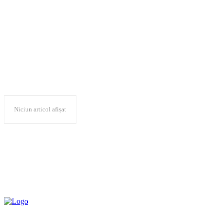
analiza raport of
Niciun articol afișat