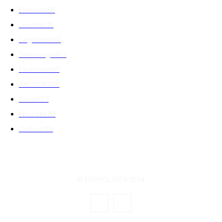
Externe
188
Justitie
175
Legislatie
174
Tehnologie
162
Financiar
160
ABUZURI
158
Social
157
Educatie
151
Cultura
149
© ECOPOLITICA 2024