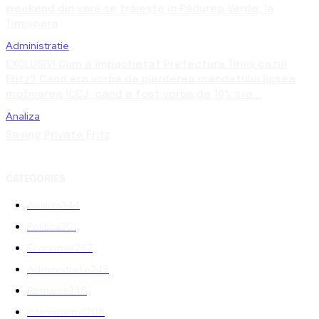
weekend din vară se trăiește în Pădurea Verde, la
Timișoara
Administratie
EXCLUSIV! Cum a împachetat Prefectura Timiș cazul
Fritz? Când era vorba de pierderea mandatului lipsea
motivarea ÎCCJ, când a fost vorba de 10% s-a...
Analiza
Saving Private Fritz
CATEGORIES
Analiza
344
Politica
301
Economie
267
Administratie
249
Romania
248
International
208