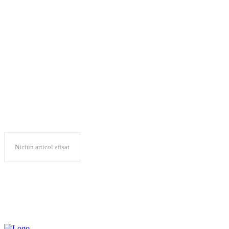
Ambasadorul Statelor
Unite ale Americii la
Chișinău
Niciun articol afișat