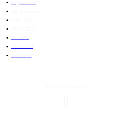
Legislatie
174
Tehnologie
162
Financiar
160
ABUZURI
158
Social
157
Educatie
151
Cultura
149
© ECOPOLITICA 2024