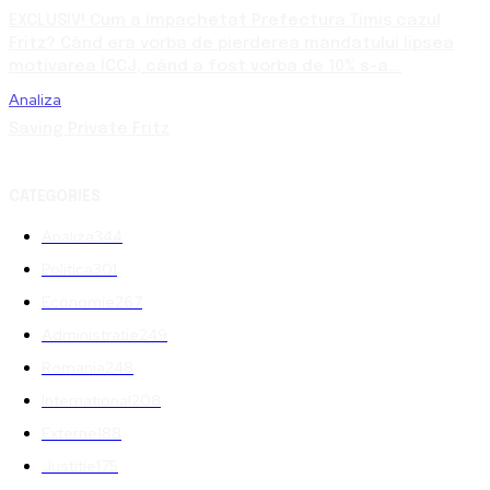
EXCLUSIV! Cum a împachetat Prefectura Timiș cazul
Fritz? Când era vorba de pierderea mandatului lipsea
motivarea ÎCCJ, când a fost vorba de 10% s-a...
Analiza
Saving Private Fritz
CATEGORIES
Analiza
344
Politica
301
Economie
267
Administratie
249
Romania
248
International
208
Externe
188
Justitie
175