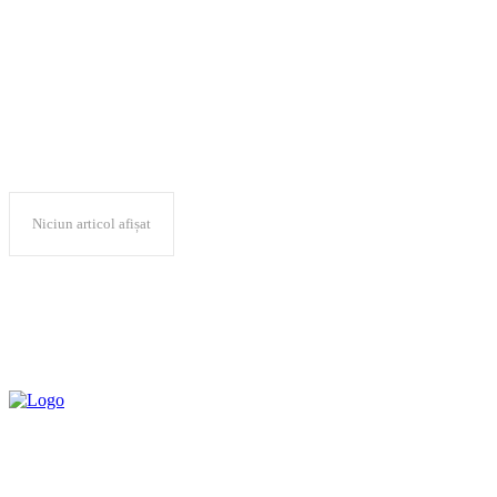
Ambasada SUA
Niciun articol afișat