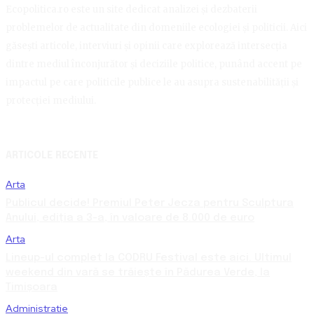
Ecopolitica.ro este un site dedicat analizei și dezbaterii
problemelor de actualitate din domeniile ecologiei și politicii. Aici
găsești articole, interviuri și opinii care explorează intersecția
dintre mediul înconjurător și deciziile politice, punând accent pe
impactul pe care politicile publice le au asupra sustenabilității și
protecției mediului.
ARTICOLE RECENTE
Arta
Publicul decide! Premiul Peter Jecza pentru Sculptura
Anului, ediția a 3-a, în valoare de 8.000 de euro
Arta
Lineup-ul complet la CODRU Festival este aici. Ultimul
weekend din vară se trăiește în Pădurea Verde, la
Timișoara
Administratie