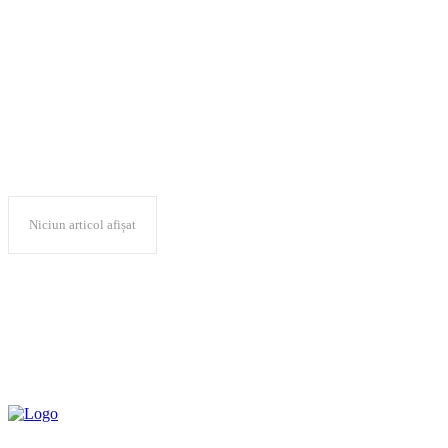
alngosi
Niciun articol afișat