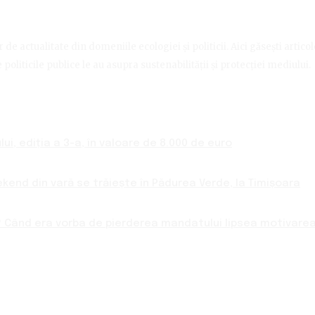
de actualitate din domeniile ecologiei și politicii. Aici găsești artico
politicile publice le au asupra sustenabilității și protecției mediului.
ui, ediția a 3-a, în valoare de 8.000 de euro
ekend din vară se trăiește în Pădurea Verde, la Timișoara
 Când era vorba de pierderea mandatului lipsea motivarea 