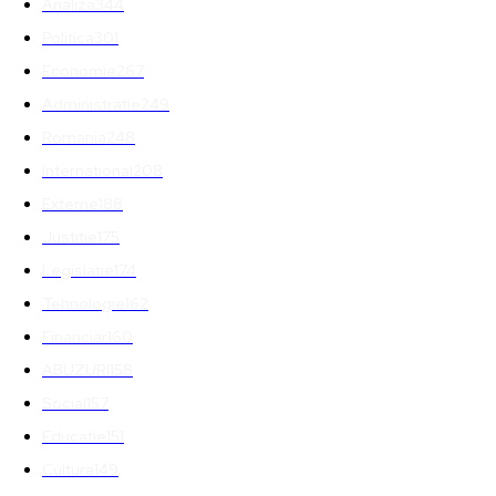
Analiza
344
Politica
301
Economie
267
Administratie
249
Romania
248
International
208
Externe
188
Justitie
175
Legislatie
174
Tehnologie
162
Financiar
160
ABUZURI
158
Social
157
Educatie
151
Cultura
149