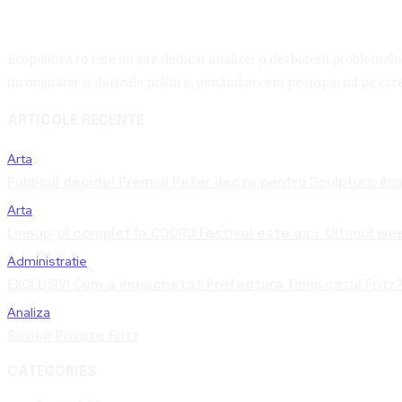
Ecopolitica.ro este un site dedicat analizei și dezbaterii problemelor 
înconjurător și deciziile politice, punând accent pe impactul pe care 
ARTICOLE RECENTE
Arta
Publicul decide! Premiul Peter Jecza pentru Sculptura Anul
Arta
Lineup-ul complet la CODRU Festival este aici. Ultimul we
Administratie
EXCLUSIV! Cum a împachetat Prefectura Timiș cazul Fritz?
Analiza
Saving Private Fritz
CATEGORIES