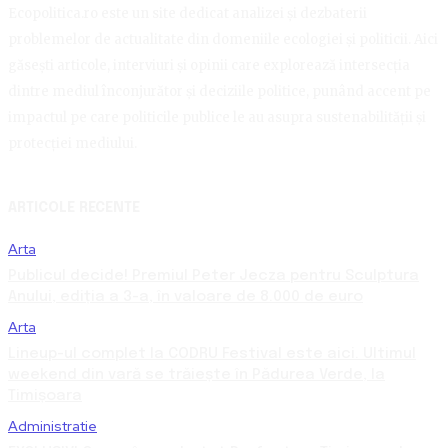
Ecopolitica.ro este un site dedicat analizei și dezbaterii
problemelor de actualitate din domeniile ecologiei și politicii. Aici
găsești articole, interviuri și opinii care explorează intersecția
dintre mediul înconjurător și deciziile politice, punând accent pe
impactul pe care politicile publice le au asupra sustenabilității și
protecției mediului.
ARTICOLE RECENTE
Arta
Publicul decide! Premiul Peter Jecza pentru Sculptura
Anului, ediția a 3-a, în valoare de 8.000 de euro
Arta
Lineup-ul complet la CODRU Festival este aici. Ultimul
weekend din vară se trăiește în Pădurea Verde, la
Timișoara
Administratie