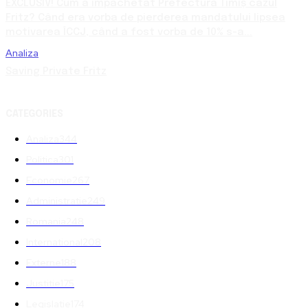
EXCLUSIV! Cum a împachetat Prefectura Timiș cazul
Fritz? Când era vorba de pierderea mandatului lipsea
motivarea ÎCCJ, când a fost vorba de 10% s-a...
Analiza
Saving Private Fritz
CATEGORIES
Analiza
344
Politica
301
Economie
267
Administratie
249
Romania
248
International
208
Externe
188
Justitie
175
Legislatie
174