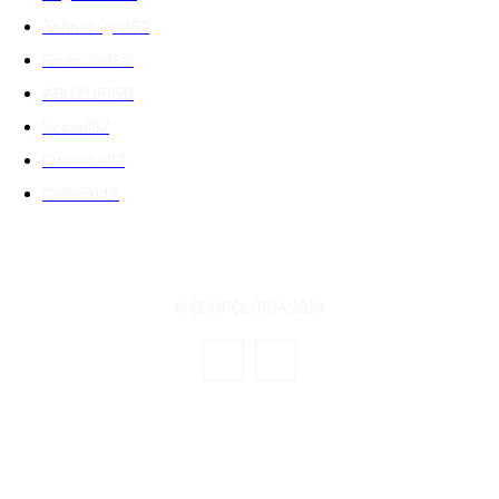
Tehnologie
162
Financiar
160
ABUZURI
158
Social
157
Educatie
151
Cultura
149
© ECOPOLITICA 2024