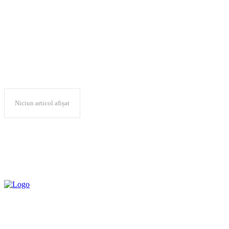
Alexandru Balan
Niciun articol afișat