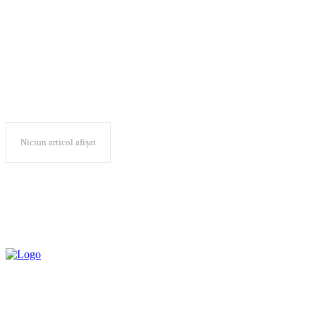
Aleea Personalitatilor
Niciun articol afișat