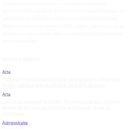
Ecopolitica.ro este un site dedicat analizei și dezbaterii
problemelor de actualitate din domeniile ecologiei și politicii. Aici
găsești articole, interviuri și opinii care explorează intersecția
dintre mediul înconjurător și deciziile politice, punând accent pe
impactul pe care politicile publice le au asupra sustenabilității și
protecției mediului.
ARTICOLE RECENTE
Arta
Publicul decide! Premiul Peter Jecza pentru Sculptura
Anului, ediția a 3-a, în valoare de 8.000 de euro
Arta
Lineup-ul complet la CODRU Festival este aici. Ultimul
weekend din vară se trăiește în Pădurea Verde, la
Timișoara
Administratie