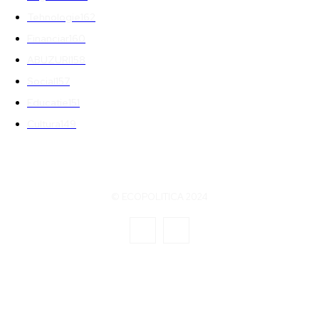
Tehnologie
162
Financiar
160
ABUZURI
158
Social
157
Educatie
151
Cultura
149
© ECOPOLITICA 2024