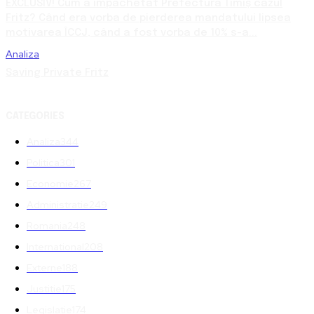
EXCLUSIV! Cum a împachetat Prefectura Timiș cazul
Fritz? Când era vorba de pierderea mandatului lipsea
motivarea ÎCCJ, când a fost vorba de 10% s-a...
Analiza
Saving Private Fritz
CATEGORIES
Analiza
344
Politica
301
Economie
267
Administratie
249
Romania
248
International
208
Externe
188
Justitie
175
Legislatie
174