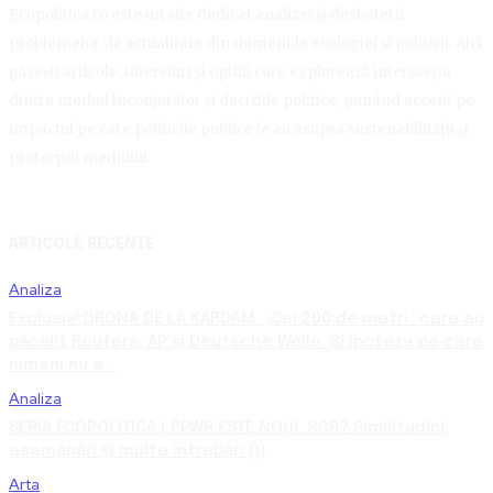
Ecopolitica.ro este un site dedicat analizei și dezbaterii
problemelor de actualitate din domeniile ecologiei și politicii. Aici
găsești articole, interviuri și opinii care explorează intersecția
dintre mediul înconjurător și deciziile politice, punând accent pe
impactul pe care politicile publice le au asupra sustenabilității și
protecției mediului.
ARTICOLE RECENTE
Analiza
Exclusiv! DRONA DE LA KARDAM. „Cei 200 de metri” care au
păcălit Reuters, AP și Deutsche Welle. Și ipoteza pe care
nimeni nu a...
Analiza
SERIA ECOPOLITICA | PPWR ESTE NOUL SGR? Similitudini,
asemănări și multe întrebări (I)
Arta