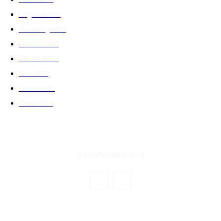
Legislatie
175
Tehnologie
163
Financiar
160
ABUZURI
158
Social
157
Educatie
151
Cultura
149
© ECOPOLITICA 2024