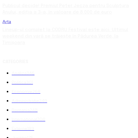
Publicul decide! Premiul Peter Jecza pentru Sculptura
Anului, ediția a 3-a, în valoare de 8.000 de euro
Arta
Lineup-ul complet la CODRU Festival este aici. Ultimul
weekend din vară se trăiește în Pădurea Verde, la
Timișoara
CATEGORIES
Analiza
346
Politica
301
Economie
268
Administratie
249
Romania
248
International
208
Externe
189
Justitie
175