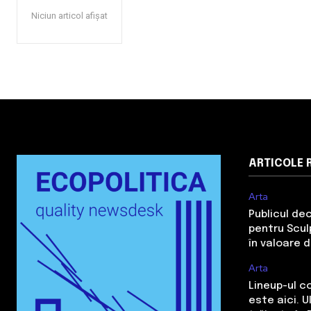
Niciun articol afișat
ARTICOLE 
Arta
Publicul de
pentru Sculp
în valoare 
Arta
Lineup-ul c
este aici. 