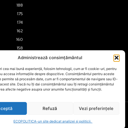
188
175
174
162
160
158
157
Administrează consimțământul
151
ri cea mai bună experiență, folosim tehnologii, cum ar fi cookie-uri, pentru
149
au accesa informațiile despre dispozitive. Consimțământul pentru aceste
ne permite să procesăm date, cum ar fi comportamentul de navigare sau ID-
 acest site. Dacă nu îți dai consimțământul sau îți retragi consimțământul
ea afecte negative asupra unor anumite funcționalități și funcții.
ceptă
Refuză
Vezi preferințele
ECOPOLITICA-un site dedicat analizei și politicii.