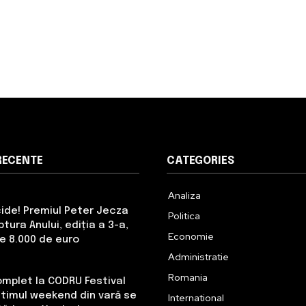
RECENTE
CATEGORIES
Analiza
cide! Premiul Peter Jecza
Politica
tura Anului, ediția a 3-a,
Economie
de 8.000 de euro
Administratie
Romania
omplet la CODRU Festival
Ultimul weekend din vară se
International