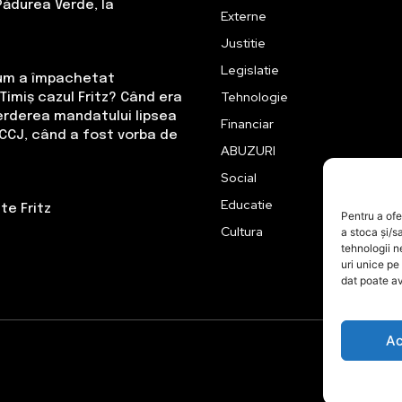
Pădurea Verde, la
Externe
Justitie
Legislatie
Cum a împachetat
Tehnologie
Timiș cazul Fritz? Când era
erderea mandatului lipsea
Financiar
CCJ, când a fost vorba de
ABUZURI
Social
Educatie
te Fritz
Pentru a ofe
Cultura
a stoca și/s
tehnologii 
uri unice pe
dat poate av
Ac