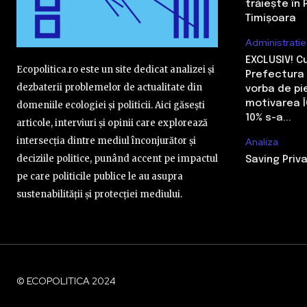
trăiește în 
Timișoara
Administratie
EXCLUSIV! 
Ecopolitica.ro este un site dedicat analizei și
Prefectura 
dezbaterii problemelor de actualitate din
vorba de pi
motivarea Î
domeniile ecologiei și politicii. Aici găsești
10% s-a...
articole, interviuri și opinii care explorează
intersecția dintre mediul înconjurător și
Analiza
deciziile politice, punând accent pe impactul
Saving Priva
pe care politicile publice le au asupra
sustenabilității și protecției mediului.
© ECOPOLITICA 2024