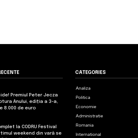
RECENTE
CATEGORIES
Analiza
cide! Premiul Peter Jecza
Politica
tura Anului, ediția a 3-a,
Economie
de 8.000 de euro
Administratie
Romania
omplet la CODRU Festival
Ultimul weekend din vară se
International