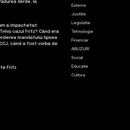
Pădurea Verde, la
Externe
Justitie
Legislatie
Cum a împachetat
Tehnologie
Timiș cazul Fritz? Când era
erderea mandatului lipsea
Financiar
CCJ, când a fost vorba de
ABUZURI
Social
Educatie
te Fritz
Cultura