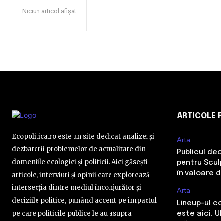
Niciun articol afișat
ARTICOLE 
Ecopolitica.ro este un site dedicat analizei și
Arta
dezbaterii problemelor de actualitate din
Publicul de
domeniile ecologiei și politicii. Aici găsești
pentru Sculp
în valoare 
articole, interviuri și opinii care explorează
intersecția dintre mediul înconjurător și
Arta
deciziile politice, punând accent pe impactul
Lineup-ul c
pe care politicile publice le au asupra
este aici. 