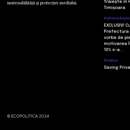
trăiește în 
sustenabilității și protecției mediului.
Timișoara
Administratie
EXCLUSIV! 
Prefectura 
vorba de pi
motivarea Î
10% s-a...
Analiza
Saving Priva
© ECOPOLITICA 2024