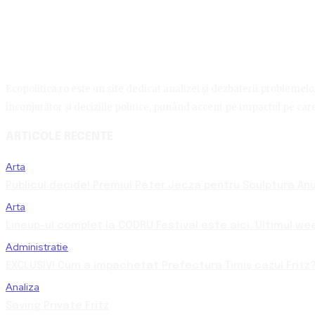
Ecopolitica.ro este un site dedicat analizei și dezbaterii problemelor 
înconjurător și deciziile politice, punând accent pe impactul pe care 
ARTICOLE RECENTE
Arta
Publicul decide! Premiul Peter Jecza pentru Sculptura Anul
Arta
Lineup-ul complet la CODRU Festival este aici. Ultimul we
Administratie
EXCLUSIV! Cum a împachetat Prefectura Timiș cazul Fritz?
Analiza
Saving Private Fritz