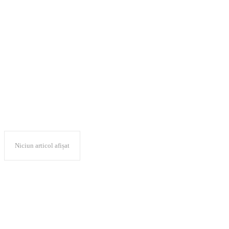
Administraţia Ro
Aerian ROMATSA
Niciun articol afișat