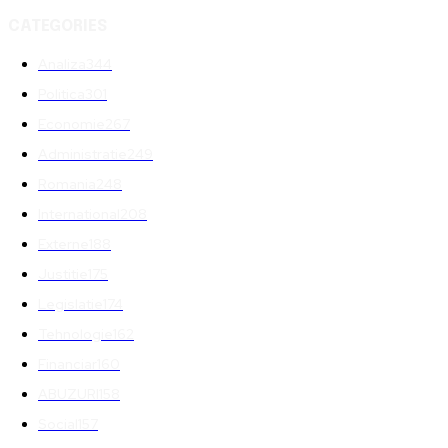
CATEGORIES
Analiza
344
Politica
301
Economie
267
Administratie
249
Romania
248
International
208
Externe
188
Justitie
175
Legislatie
174
Tehnologie
162
Financiar
160
ABUZURI
158
Social
157