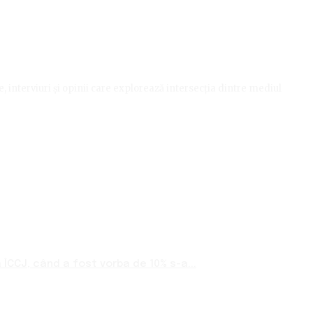
le, interviuri și opinii care explorează intersecția dintre mediul
ÎCCJ, când a fost vorba de 10% s-a...