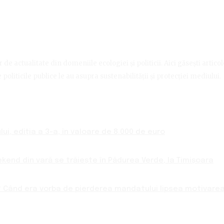
de actualitate din domeniile ecologiei și politicii. Aici găsești artico
politicile publice le au asupra sustenabilității și protecției mediului.
ui, ediția a 3-a, în valoare de 8.000 de euro
ekend din vară se trăiește în Pădurea Verde, la Timișoara
 Când era vorba de pierderea mandatului lipsea motivarea 