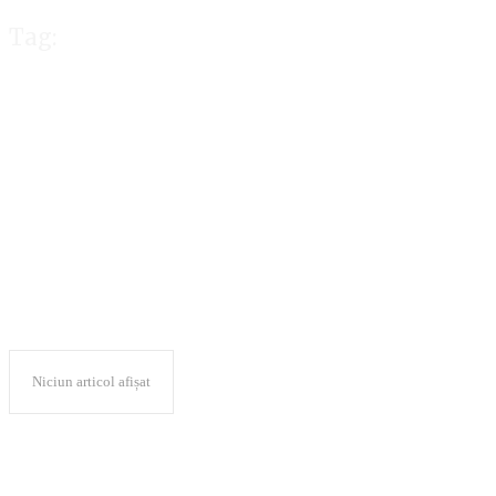
Tag:
Administraţia Na
Traficului pe Aut
Niciun articol afișat