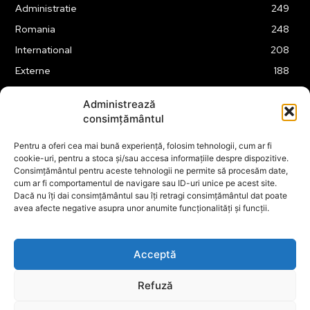
Administratie
249
Romania
248
International
208
Externe
188
Justitie
175
Administrează
Legislatie
174
consimțământul
Tehnologie
162
Pentru a oferi cea mai bună experiență, folosim tehnologii, cum ar fi
Financiar
160
cookie-uri, pentru a stoca și/sau accesa informațiile despre dispozitive.
Consimțământul pentru aceste tehnologii ne permite să procesăm date,
ABUZURI
158
cum ar fi comportamentul de navigare sau ID-uri unice pe acest site.
Social
157
Dacă nu îți dai consimțământul sau îți retragi consimțământul dat poate
avea afecte negative asupra unor anumite funcționalități și funcții.
Educatie
151
Cultura
149
Acceptă
Refuză
© ECOPOLITICA 2024