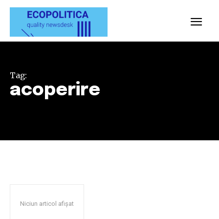
Tag:
acoperire
Niciun articol afișat