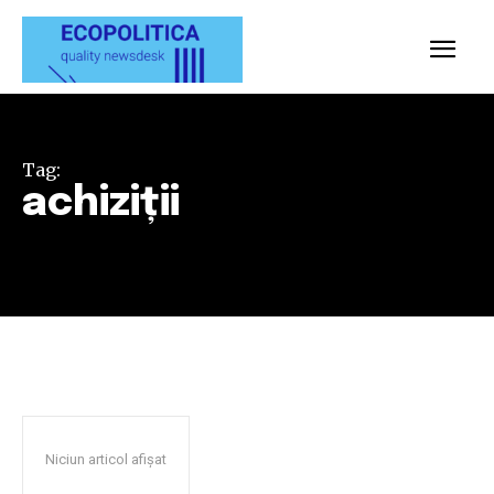
Tag:
achiziții
Niciun articol afișat