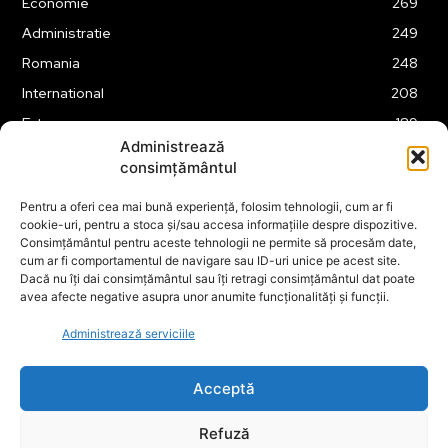
Economie
269
Administratie
249
Romania
248
International
208
Externe
189
Administrează
Legislatie
176
consimțământul
Justitie
175
Pentru a oferi cea mai bună experiență, folosim tehnologii, cum ar fi
Tehnologie
164
cookie-uri, pentru a stoca și/sau accesa informațiile despre dispozitive.
Financiar
160
Consimțământul pentru aceste tehnologii ne permite să procesăm date,
cum ar fi comportamentul de navigare sau ID-uri unice pe acest site.
ABUZURI
158
Dacă nu îți dai consimțământul sau îți retragi consimțământul dat poate
avea afecte negative asupra unor anumite funcționalități și funcții.
Social
157
Educatie
151
Administrează serviciile
Cultura
149
Acceptă
Refuză