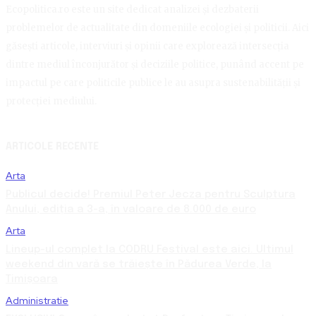
Ecopolitica.ro este un site dedicat analizei și dezbaterii
problemelor de actualitate din domeniile ecologiei și politicii. Aici
găsești articole, interviuri și opinii care explorează intersecția
dintre mediul înconjurător și deciziile politice, punând accent pe
impactul pe care politicile publice le au asupra sustenabilității și
protecției mediului.
ARTICOLE RECENTE
Arta
Publicul decide! Premiul Peter Jecza pentru Sculptura
Anului, ediția a 3-a, în valoare de 8.000 de euro
Arta
Lineup-ul complet la CODRU Festival este aici. Ultimul
weekend din vară se trăiește în Pădurea Verde, la
Timișoara
Administratie