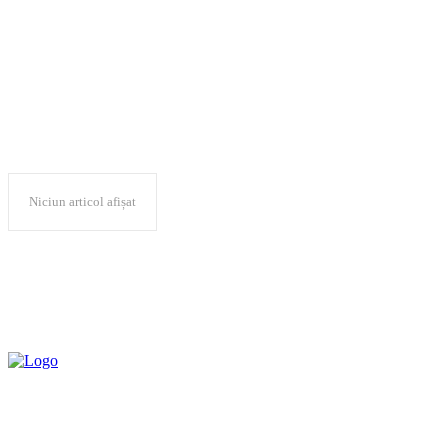
abuz sexual
Niciun articol afișat