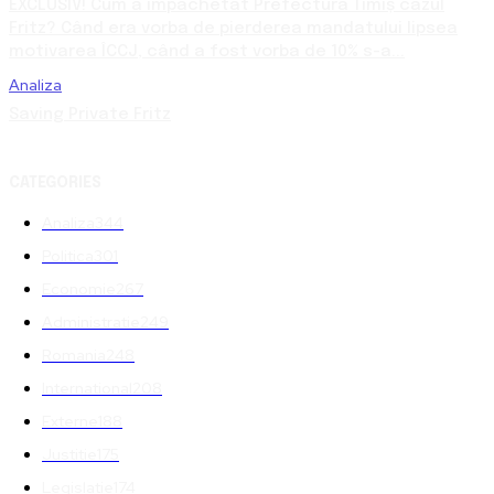
EXCLUSIV! Cum a împachetat Prefectura Timiș cazul
Fritz? Când era vorba de pierderea mandatului lipsea
motivarea ÎCCJ, când a fost vorba de 10% s-a...
Analiza
Saving Private Fritz
CATEGORIES
Analiza
344
Politica
301
Economie
267
Administratie
249
Romania
248
International
208
Externe
188
Justitie
175
Legislatie
174