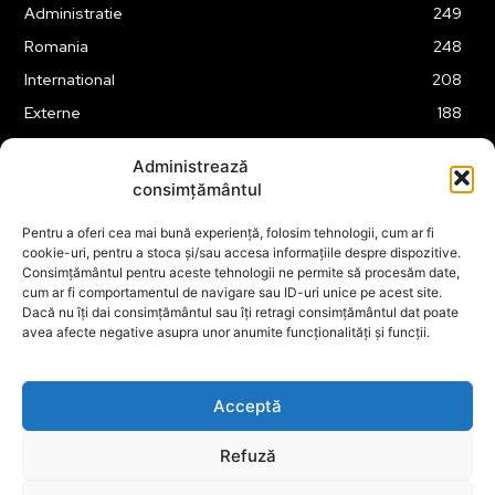
Administratie
249
Romania
248
International
208
Externe
188
Justitie
175
Administrează
Legislatie
174
consimțământul
Tehnologie
162
Pentru a oferi cea mai bună experiență, folosim tehnologii, cum ar fi
Financiar
160
cookie-uri, pentru a stoca și/sau accesa informațiile despre dispozitive.
Consimțământul pentru aceste tehnologii ne permite să procesăm date,
ABUZURI
158
cum ar fi comportamentul de navigare sau ID-uri unice pe acest site.
Social
157
Dacă nu îți dai consimțământul sau îți retragi consimțământul dat poate
avea afecte negative asupra unor anumite funcționalități și funcții.
Educatie
151
Cultura
149
Acceptă
Refuză
© ECOPOLITICA 2024