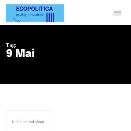
Tag:
9 Mai
Niciun articol afișat