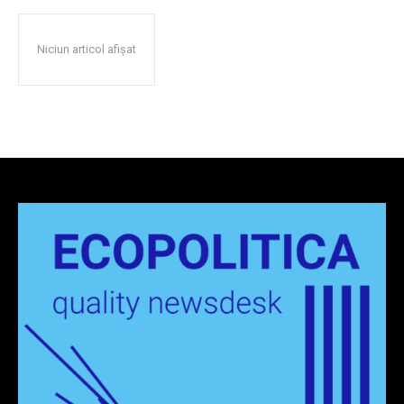
Niciun articol afișat