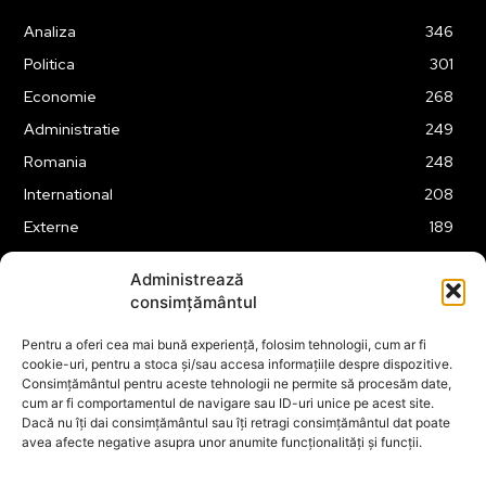
Analiza
346
Politica
301
Economie
268
Administratie
249
Romania
248
International
208
Externe
189
Justitie
175
Administrează
Legislatie
175
consimțământul
Tehnologie
163
Pentru a oferi cea mai bună experiență, folosim tehnologii, cum ar fi
Financiar
160
cookie-uri, pentru a stoca și/sau accesa informațiile despre dispozitive.
Consimțământul pentru aceste tehnologii ne permite să procesăm date,
ABUZURI
158
cum ar fi comportamentul de navigare sau ID-uri unice pe acest site.
Social
157
Dacă nu îți dai consimțământul sau îți retragi consimțământul dat poate
avea afecte negative asupra unor anumite funcționalități și funcții.
Educatie
151