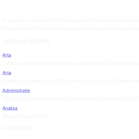
Ecopolitica.ro este un site dedicat analizei și dezbaterii problemelor 
înconjurător și deciziile politice, punând accent pe impactul pe care 
ARTICOLE RECENTE
Arta
Publicul decide! Premiul Peter Jecza pentru Sculptura Anul
Arta
Lineup-ul complet la CODRU Festival este aici. Ultimul we
Administratie
EXCLUSIV! Cum a împachetat Prefectura Timiș cazul Fritz?
Analiza
Saving Private Fritz
CATEGORIES