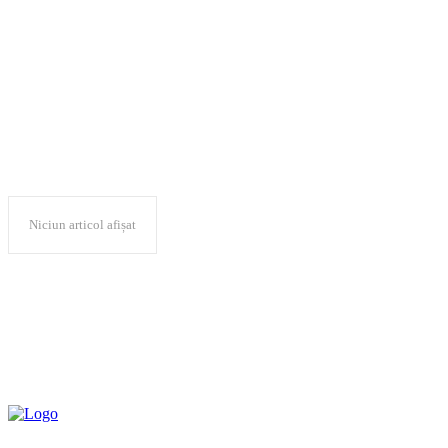
1970
Niciun articol afișat