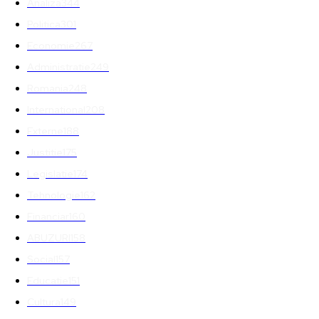
Analiza
344
Politica
301
Economie
267
Administratie
249
Romania
248
International
208
Externe
188
Justitie
175
Legislatie
174
Tehnologie
162
Financiar
160
ABUZURI
158
Social
157
Educatie
151
Cultura
149