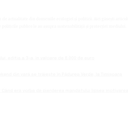
de actualitate din domeniile ecologiei și politicii. Aici găsești artico
politicile publice le au asupra sustenabilității și protecției mediului.
ui, ediția a 3-a, în valoare de 8.000 de euro
ekend din vară se trăiește în Pădurea Verde, la Timișoara
 Când era vorba de pierderea mandatului lipsea motivarea 