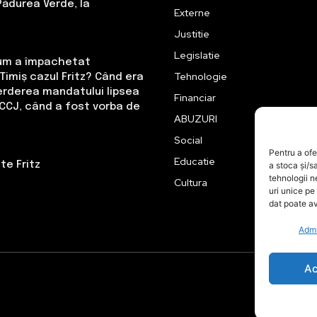
Pădurea Verde, la
Externe
Justitie
Legislatie
Cum a împachetat
Tehnologie
Timiș cazul Fritz? Când era
erderea mandatului lipsea
Financiar
CCJ, când a fost vorba de
ABUZURI
Social
Pentru a ofe
Educatie
te Fritz
a stoca și/s
tehnologii 
Cultura
uri unice pe
dat poate av
Admi
Ac