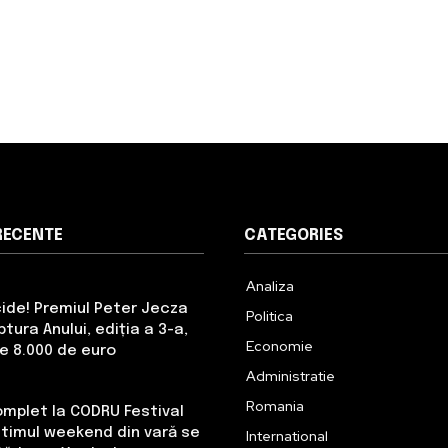
RECENTE
CATEGORIES
Analiza
cide! Premiul Peter Jecza
Politica
tura Anului, ediția a 3-a,
Economie
de 8.000 de euro
Administratie
Romania
omplet la CODRU Festival
Ultimul weekend din vară se
International