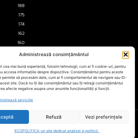
188
175
174
162
160
158
Administrează consimțământul
157
ri cea mai bună experiență, folosim tehnologii, cum ar fi cookie-uri, pentru
151
au accesa informațiile despre dispozitive. Consimțământul pentru aceste
ne permite să procesăm date, cum ar fi comportamentul de navigare sau ID-
149
 acest site. Dacă nu îți dai consimțământul sau îți retragi consimțământul
ea afecte negative asupra unor anumite funcționalități și funcții.
nistrează serviciile
ceptă
Refuză
Vezi preferințele
ECOPOLITICA-un site dedicat analizei și politicii.