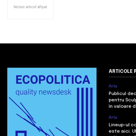
Niciun articol afișat
ARTICOLE 
Arta
Publicul de
pentru Sculp
în valoare 
Arta
Lineup-ul c
este aici. 