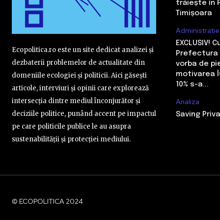
trăiește în 
Timișoara
Administratie
EXCLUSIV! 
Ecopolitica.ro este un site dedicat analizei și
Prefectura 
dezbaterii problemelor de actualitate din
vorba de pi
motivarea Î
domeniile ecologiei și politicii. Aici găsești
10% s-a...
articole, interviuri și opinii care explorează
intersecția dintre mediul înconjurător și
Analiza
deciziile politice, punând accent pe impactul
Saving Priva
pe care politicile publice le au asupra
sustenabilității și protecției mediului.
© ECOPOLITICA 2024