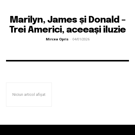
Marilyn, James și Donald –
Trei Americi, aceeași iluzie
Mircea Opris
-
04/01/2026
Niciun articol afișat