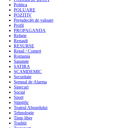
Politica
POLUARE
POZITIV
Prejudecăți de valoare
Profil
PROPAGANDA
Religie
Renault
RESURSE
Retail / Comert
Romania
Sanatate
SATIRA
SCAMDEMIC
Securitate
Semnal de Alarma
Sinecuri
Social
Sport
Științific
Teatrul Absurdului
Tehnologie
Timp liber
Traditii