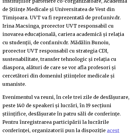
instituțiilor partenere co-corganizatoare, Academia
de Științe Medicale și Universitatea de Vest din
Timișoara. UVT va fi reprezentată de prof.univ.dr.
Irina Macsinga, prorector UVT responsabil cu
inovarea educațională, cariera academică și relația
cu studenții, de conf.univ.dr. Mădălin Bunoiu,
prorector UVT responsabil cu strategia CDI,
sustenabilitate, transfer tehnologic și relația cu
diaspora, alături de care se vor afla profesori și
cercetători din domeniul științelor medicale și
umaniste.
Evenimentul va reuni, în cele trei zile de desfășurare,
peste 140 de speakeri și lucrări, în 19 secțiuni
științifice, desfășurate în patru săli de conferințe.
Pentru înregistrarea participării la lucrările
conferinței, organizatorii pun la dispoziție
acest