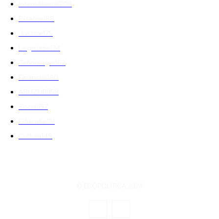
International
208
Externe
188
Justitie
175
Legislatie
174
Tehnologie
162
Financiar
160
ABUZURI
158
Social
157
Educatie
151
Cultura
149
© ECOPOLITICA 2024