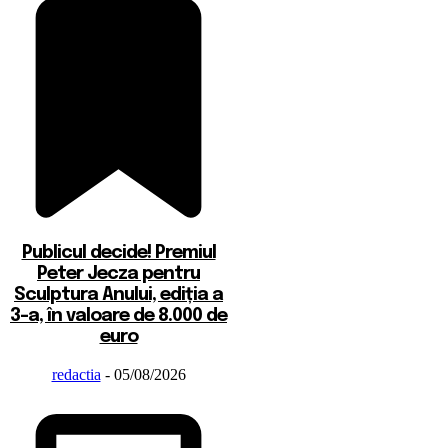
Publicul decide! Premiul
Peter Jecza pentru
Sculptura Anului, ediția a
3-a, în valoare de 8.000 de
euro
redactia
-
05/08/2026