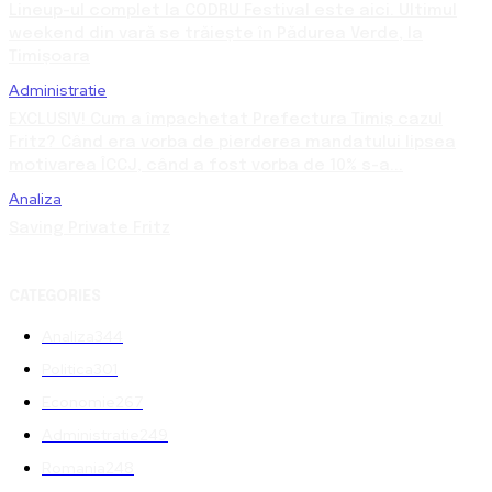
Lineup-ul complet la CODRU Festival este aici. Ultimul
weekend din vară se trăiește în Pădurea Verde, la
Timișoara
Administratie
EXCLUSIV! Cum a împachetat Prefectura Timiș cazul
Fritz? Când era vorba de pierderea mandatului lipsea
motivarea ÎCCJ, când a fost vorba de 10% s-a...
Analiza
Saving Private Fritz
CATEGORIES
Analiza
344
Politica
301
Economie
267
Administratie
249
Romania
248