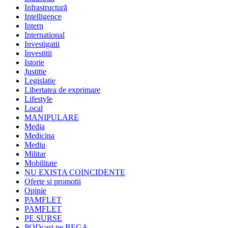
Infrastructură
Intelligence
Intern
International
Investigatii
Investitii
Istorie
Justitie
Legislatie
Libertatea de exprimare
Lifestyle
Local
MANIPULARE
Media
Medicina
Mediu
Militar
Mobilitate
NU EXISTA COINCIDENTE
Oferte si promotii
Opinie
PAMFLET
PAMFLET
PE SURSE
PODcast pe BEGA