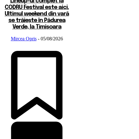
Lineup-ul complet la
CODRU Festival este aici.
Ultimul weekend din vară
se trăiește în Pădurea
Verde, la Timișoara
Mircea Opris
-
05/08/2026