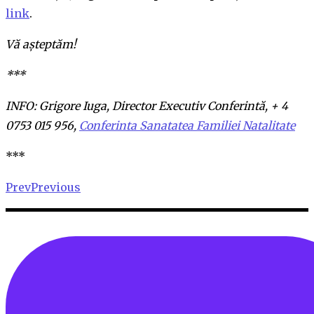
link
.
Vă așteptăm!
***
INFO: Grigore Iuga, Director Executiv Conferintă, + 4
0753 015 956,
Conferinta Sanatatea Familiei Natalitate
***
PrevPrevious