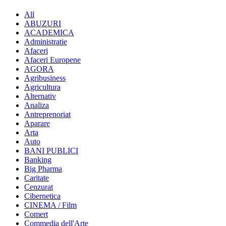
All
ABUZURI
ACADEMICA
Administratie
Afaceri
Afaceri Europene
AGORA
Agribusiness
Agricultura
Alternativ
Analiza
Antreprenoriat
Aparare
Arta
Auto
BANI PUBLICI
Banking
Big Pharma
Caritate
Cenzurat
Cibernetica
CINEMA / Film
Comert
Commedia dell'Arte