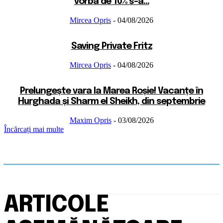
vorba de 10% s-a...
Mircea Opris
-
04/08/2026
Saving Private Fritz
Mircea Opris
-
04/08/2026
Prelungește vara la Marea Roșie! Vacanțe în
Hurghada și Sharm el Sheikh, din septembrie
Maxim Opris
-
03/08/2026
Încărcați mai multe
ARTICOLE