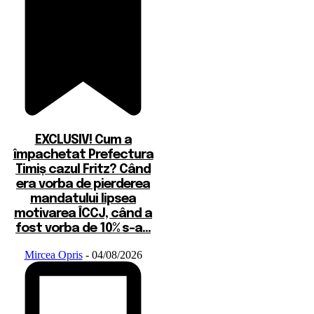
EXCLUSIV! Cum a
împachetat Prefectura
Timiș cazul Fritz? Când
era vorba de pierderea
mandatului lipsea
motivarea ÎCCJ, când a
fost vorba de 10% s-a...
Mircea Opris
-
04/08/2026