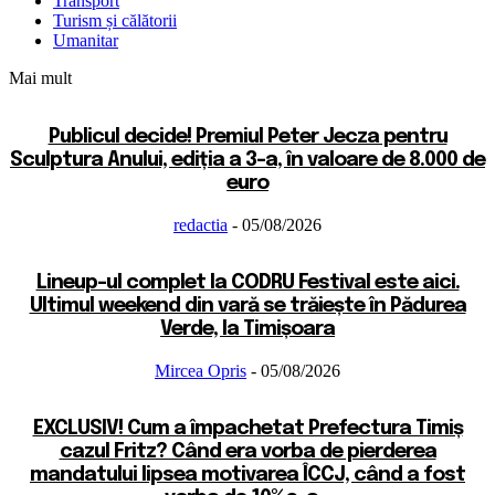
Transport
Turism și călătorii
Umanitar
Mai mult
Publicul decide! Premiul Peter Jecza pentru
Sculptura Anului, ediția a 3-a, în valoare de 8.000 de
euro
redactia
-
05/08/2026
Lineup-ul complet la CODRU Festival este aici.
Ultimul weekend din vară se trăiește în Pădurea
Verde, la Timișoara
Mircea Opris
-
05/08/2026
EXCLUSIV! Cum a împachetat Prefectura Timiș
cazul Fritz? Când era vorba de pierderea
mandatului lipsea motivarea ÎCCJ, când a fost