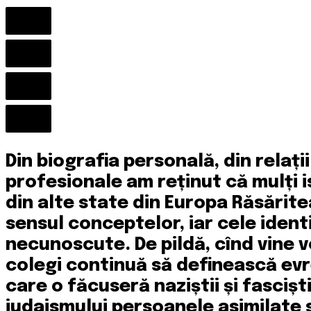
Din biografia personală, din relații
profesionale am reținut că mulți i
din alte state din Europa Răsărit
sensul conceptelor, iar cele ident
necunoscute. De pildă, cînd vine vo
colegi continuă să definească evr
care o făcuseră naziștii și fasciștii
iudaismului persoanele asimilate s