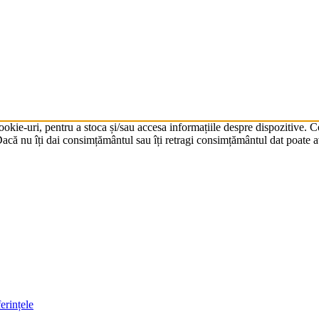
cookie-uri, pentru a stoca și/sau accesa informațiile despre dispozitive.
că nu îți dai consimțământul sau îți retragi consimțământul dat poate av
erințele