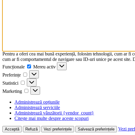
Pentru a oferi cea mai bună experiență, folosim tehnologii, cum ar fi 
cum ar fi comportamentul de navigare sau ID-uri unice pe acest site. Da
Funcționale
Funcționale
Mereu activ
Preferințe
Preferințe
Statistici
Statistici
Marketing
Marketing
Administrează opțiunile
Administrează serviciile
Administrează vânzătorii {vendor_count}
Citește mai multe despre aceste scopuri
Vezi pref
Acceptă
Refuză
Vezi preferințele
Salvează preferințele