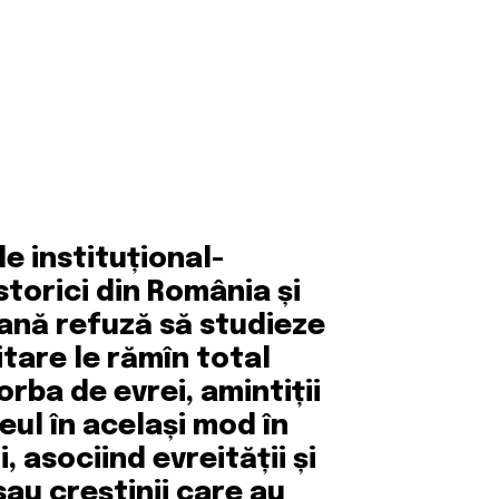
le instituțional-
storici din România și
eană refuză să studieze
itare le rămîn total
rba de evrei, amintiții
eul în același mod în
, asociind evreității și
au creștinii care au