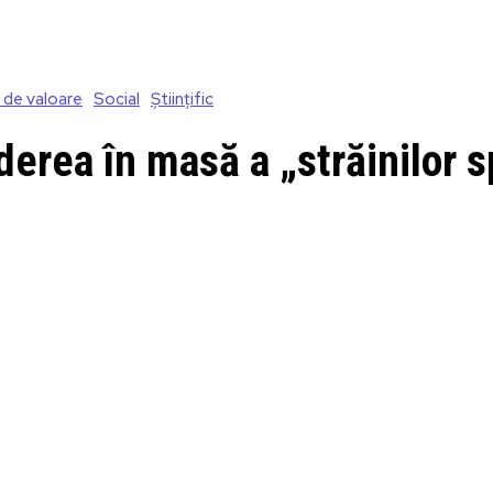
 de valoare
Social
Științific
derea în masă a „străinilor s