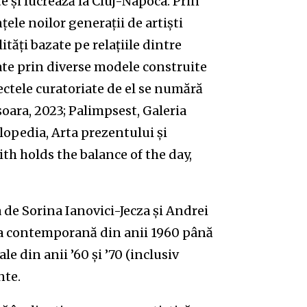
ște și lucrează la Cluj-Napoca. Prin
ele noilor generații de artiști
ități bazate pe relațiile dintre
tate prin diverse modele construite
iectele curatoriate de el se numără
oara, 2023; Palimpsest, Galeria
opedia, Arta prezentului și
th holds the balance of the day,
 de Sorina Ianovici-Jecza și Andrei
rta contemporană din anii 1960 până
le din anii ’60 și ’70 (inclusiv
nte.