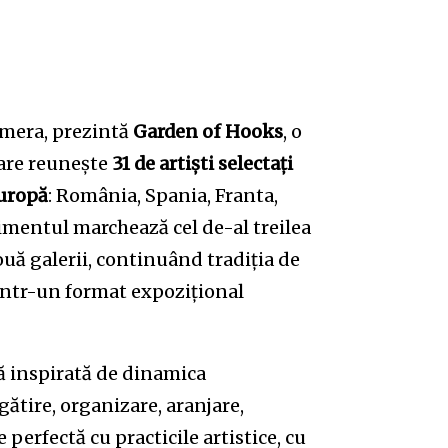
Himera, prezintă
Garden of Hooks
, o
care reunește
31 de artiști selectați
Europă
: România, Spania, Franta,
nimentul marchează cel de-al treilea
ă galerii, continuând tradiția de
 într-un format expozițional
ă inspirată de dinamica
ătire, organizare, aranjare,
 perfectă cu practicile artistice, cu