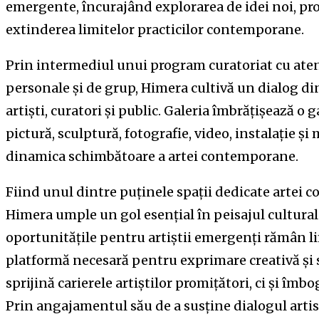
emergente, încurajând explorarea de idei noi, pro
extinderea limitelor practicilor contemporane.
Prin intermediul unui program curatoriat cu atenț
personale și de grup, Himera cultivă un dialog di
artiști, curatori și public. Galeria îmbrățișează o 
pictură, sculptură, fotografie, video, instalație ș
dinamica schimbătoare a artei contemporane.
Fiind unul dintre puținele spații dedicate artei
Himera umple un gol esențial în peisajul cultural 
oportunitățile pentru artiștii emergenți rămân li
platformă necesară pentru exprimare creativă și 
sprijină carierele artiștilor promițători, ci și îmbo
Prin angajamentul său de a susține dialogul artisti