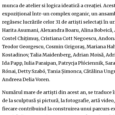
munca de atelier si logica ideatică a creației. Ace
expozițional într-un complex organic, un ansamblu
regăsesc lucrările celor 31 de artiști selectați în
Harita Asumani, Alexandra Boaru, Alina Bobeică, A
Costel Chițimuș, Cristiana Cott Negoescu, Andon
Teodor Georgescu, Cosmin Grigoraș, Mariana Hahn
Kostadinov, Talia Maidenberg, Adrian Moisă, Adr
Ida Papp, Iulia Paraipan, Patrycja Płóciennik, Sa
Rónai, Detty Szabó, Tania Șimonca, Cătălina Ung
Andreea Delia Voren.
Numărul mare de artiști din acest an, se traduce î
de la sculptură și pictură, la fotografie, artă video,
fiecare contribuind la construirea unui parcurs ex