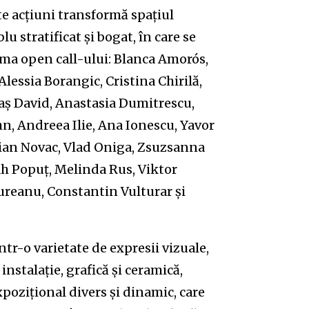
ste acțiuni transformă spațiul
 stratificat și bogat, în care se
 urma open call-ului: Blanca Amorós,
lessia Borangic, Cristina Chirilă,
aș David, Anastasia Dumitrescu,
, Andreea Ilie, Ana Ionescu, Yavor
ian Novac, Vlad Oniga, Zsuzsanna
rah Popuț, Melinda Rus, Viktor
ureanu, Constantin Vulturar și
ntr-o varietate de expresii vizuale,
 instalație, grafică și ceramică,
pozițional divers și dinamic, care