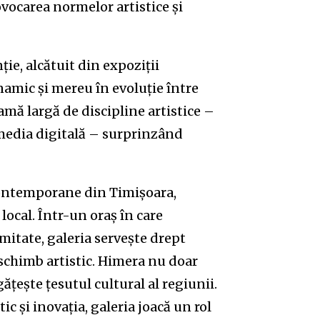
vocarea normelor artistice și
ie, alcătuit din expoziții
namic și mereu în evoluție între
gamă largă de discipline artistice –
i media digitală – surprinzând
 contemporane din Timișoara,
local. Într-un oraș în care
mitate, galeria servește drept
schimb artistic. Himera nu doar
gățește țesutul cultural al regiunii.
c și inovația, galeria joacă un rol