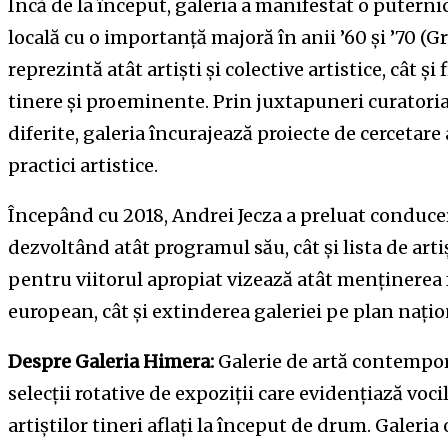
Încă de la început, galeria a manifestat o puternic
locală cu o importanță majoră în anii ’60 și ’70 (G
reprezintă atât artiști și colective artistice, cât și 
tinere și proeminente. Prin juxtapuneri curatorial
diferite, galeria încurajează proiecte de cercetar
practici artistice.
Începând cu 2018, Andrei Jecza a preluat conducer
dezvoltând atât programul său, cât și lista de arti
pentru viitorul apropiat vizează atât menținerea 
european, cât și extinderea galeriei pe plan națio
Despre Galeria Himera:
Galerie de artă contempor
selecții rotative de expoziții care evidențiază voci
artiștilor tineri aflați la început de drum. Galeri