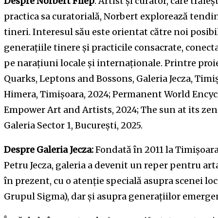
Despre Norbert Filep
: Artist și curator, care trăie
practica sa curatorială, Norbert explorează tendinț
tineri. Interesul său este orientat către noi posibil
generațiile tinere și practicile consacrate, conec
pe narațiuni locale și internaționale. Printre pro
Quarks, Leptons and Bossons, Galeria Jecza, Timiș
Himera, Timișoara, 2024; Permanent World Encycl
Empower Art and Artists, 2024; The sun at its zeni
Galeria Sector 1, București, 2025.
Despre Galeria Jecza:
Fondată în 2011 la Timișoara
Petru Jecza, galeria a devenit un reper pentru a
în prezent, cu o atenție specială asupra scenei loca
Grupul Sigma), dar și asupra generațiilor emerge