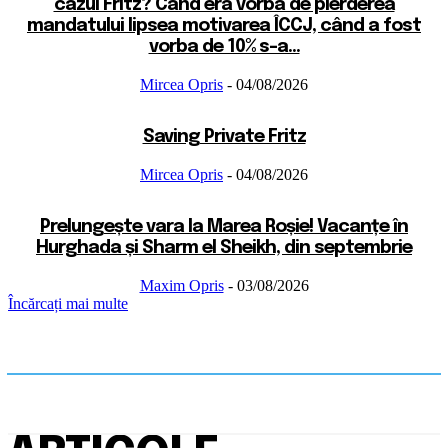
cazul Fritz? Când era vorba de pierderea
mandatului lipsea motivarea ÎCCJ, când a fost
vorba de 10% s-a...
Mircea Opris
-
04/08/2026
Saving Private Fritz
Mircea Opris
-
04/08/2026
Prelungește vara la Marea Roșie! Vacanțe în
Hurghada și Sharm el Sheikh, din septembrie
Maxim Opris
-
03/08/2026
Încărcați mai multe