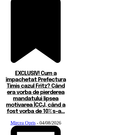
EXCLUSIV! Cum a
împachetat Prefectura
Timiș cazul Fritz? Când
era vorba de pierderea
mandatului lipsea
motivarea ÎCCJ, când a
fost vorba de 10% s-a...
Mircea Opris
-
04/08/2026