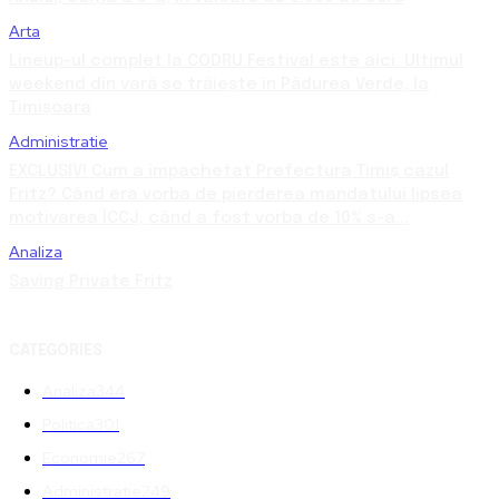
Arta
Lineup-ul complet la CODRU Festival este aici. Ultimul
weekend din vară se trăiește în Pădurea Verde, la
Timișoara
Administratie
EXCLUSIV! Cum a împachetat Prefectura Timiș cazul
Fritz? Când era vorba de pierderea mandatului lipsea
motivarea ÎCCJ, când a fost vorba de 10% s-a...
Analiza
Saving Private Fritz
CATEGORIES
Analiza
344
Politica
301
Economie
267
Administratie
249