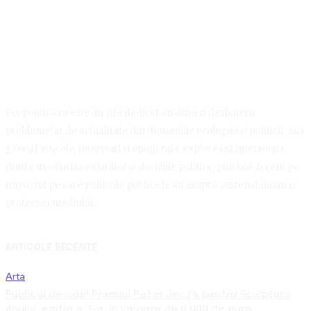
Ecopolitica.ro este un site dedicat analizei și dezbaterii
problemelor de actualitate din domeniile ecologiei și politicii. Aici
găsești articole, interviuri și opinii care explorează intersecția
dintre mediul înconjurător și deciziile politice, punând accent pe
impactul pe care politicile publice le au asupra sustenabilității și
protecției mediului.
ARTICOLE RECENTE
Arta
Publicul decide! Premiul Peter Jecza pentru Sculptura
Anului, ediția a 3-a, în valoare de 8.000 de euro