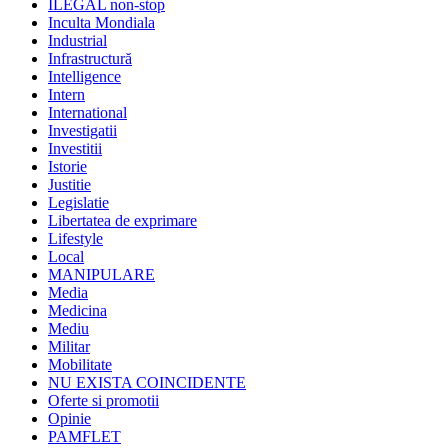
ILEGAL non-stop
Inculta Mondiala
Industrial
Infrastructură
Intelligence
Intern
International
Investigatii
Investitii
Istorie
Justitie
Legislatie
Libertatea de exprimare
Lifestyle
Local
MANIPULARE
Media
Medicina
Mediu
Militar
Mobilitate
NU EXISTA COINCIDENTE
Oferte si promotii
Opinie
PAMFLET