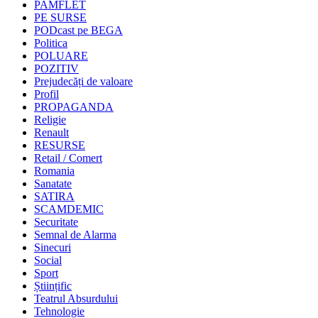
PAMFLET
PE SURSE
PODcast pe BEGA
Politica
POLUARE
POZITIV
Prejudecăți de valoare
Profil
PROPAGANDA
Religie
Renault
RESURSE
Retail / Comert
Romania
Sanatate
SATIRA
SCAMDEMIC
Securitate
Semnal de Alarma
Sinecuri
Social
Sport
Științific
Teatrul Absurdului
Tehnologie