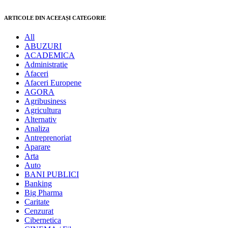
ARTICOLE DIN ACEEAȘI CATEGORIE
All
ABUZURI
ACADEMICA
Administratie
Afaceri
Afaceri Europene
AGORA
Agribusiness
Agricultura
Alternativ
Analiza
Antreprenoriat
Aparare
Arta
Auto
BANI PUBLICI
Banking
Big Pharma
Caritate
Cenzurat
Cibernetica