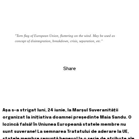
"Torn flag of European Union, fluttering on the wind. May be used as
concept of disintegration, breakdown, crisis, separation, etc."
Share
Așa s-a strigat luni, 24 iunie, la Marșul Suveranității
organizat la inițiativa doamnei președinte Maia Sandu. O
lozincă falsă! În Uniunea Europeană statele membre nu
sunt suverane! La semnarea Tratatului de aderare la UE,
statele membre renunță benevol la o serie de atribute ale