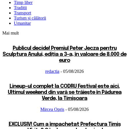
Timp liber
Traditii
Transport
Turism și călătorii
Umanitar
Mai mult
Publicul decide! Premiul Peter Jecza pentru
Sculptura Anului, ediția a 3-a, în valoare de 8.000 de
euro
redactia
-
05/08/2026
Lineup-ul complet la CODRU Festival este aici.
Ultimul weekend din vară se trăiește în Pădurea
Verde, la Timișoara
Mircea Opris
-
05/08/2026
EXCLUSIV! Cum a împachetat Prefectura Timiș