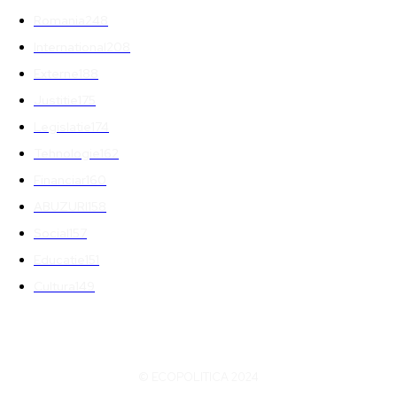
Romania
248
International
208
Externe
188
Justitie
175
Legislatie
174
Tehnologie
162
Financiar
160
ABUZURI
158
Social
157
Educatie
151
Cultura
149
© ECOPOLITICA 2024