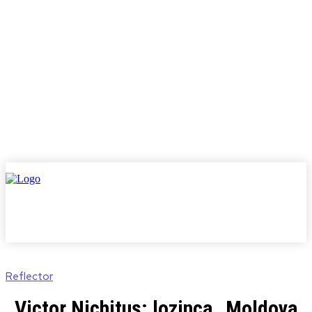
Reflector
Victor Nichituș: lozinca „Moldova