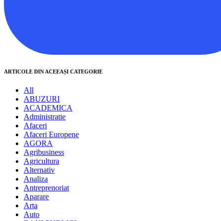
ARTICOLE DIN ACEEAȘI CATEGORIE
All
ABUZURI
ACADEMICA
Administratie
Afaceri
Afaceri Europene
AGORA
Agribusiness
Agricultura
Alternativ
Analiza
Antreprenoriat
Aparare
Arta
Auto