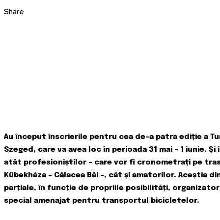
Share
Au început înscrierile pentru cea de-a patra ediție a Tur
Szeged, care va avea loc în perioada 31 mai – 1 iunie. Ș
atât profesioniștilor – care vor fi cronometrați pe tra
Kübekháza – Călacea Băi –, cât și amatorilor. Aceștia d
parțiale, în funcție de propriile posibilități, organizat
special amenajat pentru transportul bicicletelor.