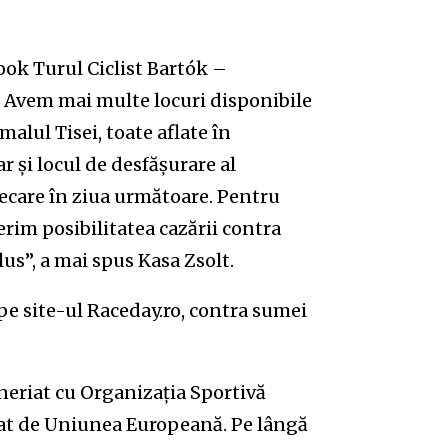
ook Turul Ciclist Bartók –
. Avem mai multe locuri disponibile
alul Tisei, toate aflate în
r și locul de desfășurare al
ecare în ziua următoare. Pentru
erim posibilitatea cazării contra
us”, a mai spus Kasa Zsolt.
e pe site-ul Raceday.ro, contra sumei
neriat cu Organizația Sportivă
țat de Uniunea Europeană. Pe lângă