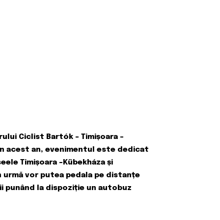
ului Ciclist Bartók – Timișoara –
i în acest an, evenimentul este dedicat
seele Timișoara –Kübekháza și
in urmă vor putea pedala pe distanțe
orii punând la dispoziție un autobuz