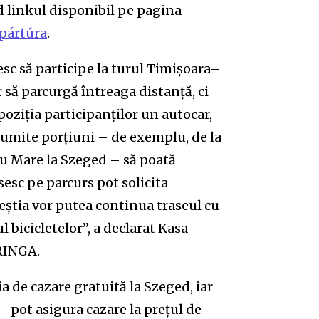
d linkul disponibil pe pagina
kpártúra
.
sc să participe la turul Timișoara–
 să parcurgă întreaga distanță, ci
oziția participanților un autocar,
anumite porțiuni – de exemplu, de la
u Mare la Szeged – să poată
esc pe parcurs pot solicita
ceștia vor putea continua traseul cu
 bicicletelor”, a declarat Kasa
BRINGA.
ia de cazare gratuită la Szeged, iar
– pot asigura cazare la prețul de