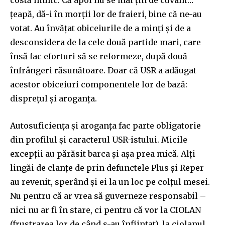
costă nimic. Că apoi nu se mai țin de cuvânt…
țeapă, dă-i în morții lor de fraieri, bine că ne-au
votat. Au învățat obiceiurile de a minți și de a
desconsidera de la cele două partide mari, care
însă fac eforturi să se reformeze, după două
înfrângeri răsunătoare. Doar că USR a adăugat
acestor obiceiuri componentele lor de bază:
disprețul și aroganța.
Autosuficiența și aroganța fac parte obligatorie
din profilul și caracterul USR-istului. Micile
excepții au părăsit barca și așa prea mică. Alți
lingăi de clanțe de prin defunctele Plus și Reper
au revenit, sperând și ei la un loc pe colțul mesei.
Nu pentru că ar vrea să guverneze responsabil –
nici nu ar fi în stare, ci pentru că vor la CIOLAN
(frustrarea lor de când s-au înființat), la ciolanul