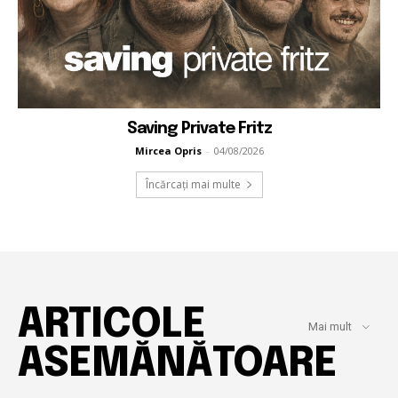
Saving Private Fritz
Mircea Opris
-
04/08/2026
Încărcați mai multe
ARTICOLE
Mai mult
ASEMĂNĂTOARE