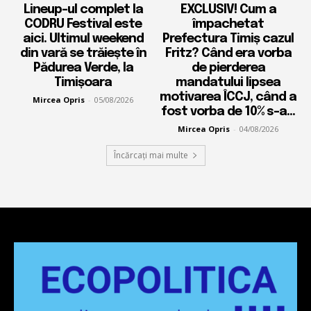
Lineup-ul complet la
EXCLUSIV! Cum a
CODRU Festival este
împachetat
aici. Ultimul weekend
Prefectura Timiș cazul
din vară se trăiește în
Fritz? Când era vorba
Pădurea Verde, la
de pierderea
Timișoara
mandatului lipsea
motivarea ÎCCJ, când a
Mircea Opris
-
05/08/2026
fost vorba de 10% s-a...
Mircea Opris
-
04/08/2026
Încărcați mai multe