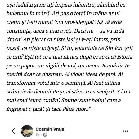
ușa iadului și ne-ați împins înăuntru, zâmbind cu
buletinul în mână. Ați pus o torță în mâna unui
cretin și l-ați numit ‘om providențial’. Să vă ardă
conștiința, dacă o mai aveți. Dacă nu – să vă ardă
dracu’. Ați plecat ca niște lași și v-ați întors, prin
poștă, ca niște ucigași. Și tu, votantule de Simion, știi
ce ești? Ești tot ce a mai rămas după ce se cacă istoria
pe un popor: un râgâit de ură, un neom. România te
merită doar ca dușman. Ai violat ideea de țară. Ai
transformat votul într-o sentință. Ai luat ultima
scânteie de demnitate și-ai stins-o cu scuipat. Să nu
mai spui ‘sunt român’. Spune ‘sunt hoitul care a
îngropat o țară’. Și taci. Până mori.”