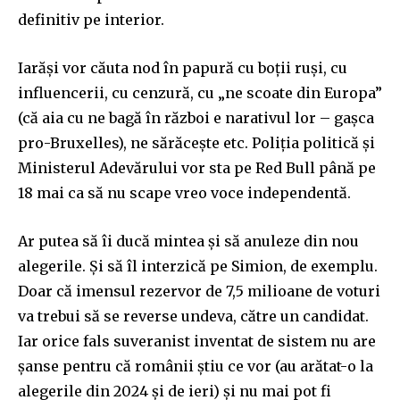
definitiv pe interior.
Iarăși vor căuta nod în papură cu boții ruși, cu
influencerii, cu cenzură, cu „ne scoate din Europa”
(că aia cu ne bagă în război e narativul lor – gașca
pro-Bruxelles), ne sărăcește etc. Poliția politică și
Ministerul Adevărului vor sta pe Red Bull până pe
18 mai ca să nu scape vreo voce independentă.
Ar putea să îi ducă mintea și să anuleze din nou
alegerile. Și să îl interzică pe Simion, de exemplu.
Doar că imensul rezervor de 7,5 milioane de voturi
va trebui să se reverse undeva, către un candidat.
Iar orice fals suveranist inventat de sistem nu are
șanse pentru că românii știu ce vor (au arătat-o la
alegerile din 2024 și de ieri) și nu mai pot fi