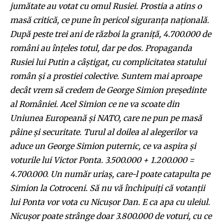
jumătate au votat cu omul Rusiei. Prostia a atins o
masă critică, ce pune în pericol siguranța națională.
După peste trei ani de război la graniță, 4.700.000 de
români au înțeles totul, dar pe dos. Propaganda
Rusiei lui Putin a câștigat, cu complicitatea statului
român și a prostiei colective. Suntem mai aproape
decât vrem să credem de George Simion președinte
al României. Acel Simion ce ne va scoate din
Uniunea Europeană și NATO, care ne pun pe masă
pâine și securitate. Turul al doilea al alegerilor va
aduce un George Simion puternic, ce va aspira și
voturile lui Victor Ponta. 3.500.000 + 1.200.000 =
4.700.000. Un număr uriaș, care-l poate catapulta pe
Simion la Cotroceni. Să nu vă închipuiți că votanții
lui Ponta vor vota cu Nicușor Dan. E ca apa cu uleiul.
Nicușor poate strânge doar 3.800.000 de voturi, cu ce