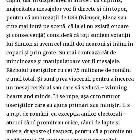
capul, dar în disperarea și ura ce i-au cuprins,
majoritatea mesajelor vor fi directe și din topor,
pentru că amorezații de USR (Nicușor, Elena sau
cine mai intră pe scenă, că la ei nu există onoare
și consecvență) consideră că toți suntem votanții
lui Simion și avem cel mult doi neuroni și trăim în
copaci și prin grote. Nu mai contează cât de
mincinoase și manipulatoare vor fi mesajele.
Războiul useriștilor cu cei 7,5 milioane de români
e unul total. Și sunt prea viscerali pentru a încerca
un mesaj cerebral sau care să seducă – winning
hearts and minds. Li se rupe, așa cum tuturor
useriștilor care au ajuns primari sau miniștri li s-
a rupt de români, cu excepția anilor electorali –
atunci când promiteau orice, râuri de lapte și
miere, dragoste și respect, pentru că a promite nu