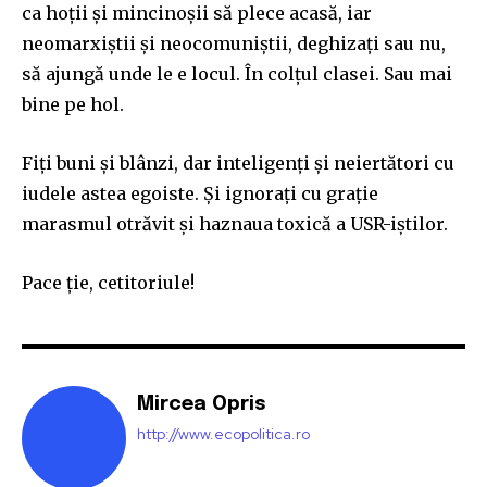
ca hoții și mincinoșii să plece acasă, iar
neomarxiștii și neocomuniștii, deghizați sau nu,
să ajungă unde le e locul. În colțul clasei. Sau mai
bine pe hol.
Fiți buni și blânzi, dar inteligenți și neiertători cu
iudele astea egoiste. Și ignorați cu grație
marasmul otrăvit și haznaua toxică a USR-iștilor.
Pace ție, cetitoriule!
Mircea Opris
http://www.ecopolitica.ro