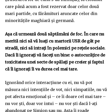
care până acum a fost rezervat doar celor două
mari partide, cu fărâmituri aruncate celor din
minoritățile maghiară și germană.
Așa că urmează două săptămâni de foc. În care nu
merită nici să vă luați cu martorii USR de gât pe
stradă, nici să intrați în polemici pe rețele sociale.
Dacă îi ignorați vă faceți un bine: o autocurățire de
toxicitatea unei secte de spălați pe creier și faptul
că îi ignorați îi va durea cel mai tare.
Ignorând orice interacțiune cu ei, nu vă pot
măsura nici intențiile de vot, nici simpatiile, nu vă
pot afecta emoțional și – ce îi doare cel mai tare –
nu vor ști, doar vor intui – nu vor ști dacă l-ați
abandonat pe Simion sau nu. Asta îi roade