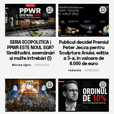
SERIA ECOPOLITICA |
Publicul decide! Premiul
PPWR ESTE NOUL SGR?
Peter Jecza pentru
Similitudini, asemănări
Sculptura Anului, ediția
și multe întrebări (I)
a 3-a, în valoare de
8.000 de euro
Mircea Opris
-
09/08/2026
redactia
-
05/08/2026