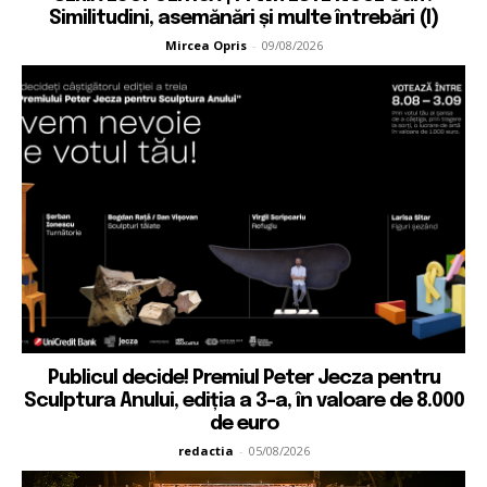
Similitudini, asemănări și multe întrebări (I)
Mircea Opris
-
09/08/2026
Publicul decide! Premiul Peter Jecza pentru
Sculptura Anului, ediția a 3-a, în valoare de 8.000
de euro
redactia
-
05/08/2026