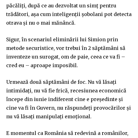
păcăliți, după ce au dezvoltat un simț pentru
trădători, așa cum inteligenții șobolani pot detecta
otrava și nu o mai mănâncă.
Sigur, în scenariul eliminării lui Simion prin
metode securistice, vor trebui în 2 săptămâni să
inventeze un surogat, om de paie, ceea ce va fi –
cred eu – aproape imposibil.
Urmează două săptămâni de foc. Nu vă lăsați
intimidați, nu vă fie frică, recesiunea economică
începe din iunie indiferent cine e președinte și
cine va fi în Guvern, nu răspundeți provocărilor și
nu vă lăsați manipulați emoțional.
E momentul ca România să redevină a românilor,