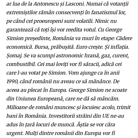
ar lua de la Antonescu și Lasconi. Numai că votanții
extremiștilor rămân consecvenți în fanatismul lor,
pe când cei proeuropeni sunt volatili. Nimic nu
garantează că toți își vor reedita votul. Cu George
Simion președinte, România va muri în etape: Cădere
economică. Bursa, prăbușită. Euro crește. Și inflația.
Șomaj. Se va scumpi astronomic hrană, gaz, curent,
combustibil. Cei mai loviți vor fi săracii, adică cei
care l-au votat pe Simion. Vom ajunge ca în anii
1990, când românii nu aveau ce să mănânce. De
aceea au plecat în Europa. George Simion ne scoate
din Uniunea Europeană, care ne dă să mâncăm.
Milioane de români muncesc și locuiesc acolo, trimit
bani în România. Investitorii străini din UE ne-au
adus în țară locuri de muncă. Ăștia se vor căra
urgent. Mulți dintre românii din Europa vor fi