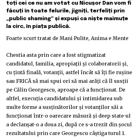
toți cei ce nu am votat cu Nicușor Dan vom fi
făcuți în toate felurile, jigniți, terfeliți prin
„public shaming” și expuși ca niște maimuțe
la circ, în piața publică.
Foarte scurt tratat de Mani Pulite, Anima e Mente
Chestia asta prin care a fost stigmatizat
candidatul, familia, apropiații și colaboratorii și,
cu țintă finală, votanții, astfel încât să îți fie rușine
sau FRICĂ să mai spui ori să mai arăți că îl susții
pe Călin Georgescu, aproape că a funcționat. De
altfel, execuția candidatului și intimidarea sub
multe forme a susținătorilor și votanților săi a
funcționat într-o oarecare măsură și deep state-ul
a declanșat-o a doua zi, după ce s-a trezit din șocul
rezultatului prin care Georgescu câștiga turul 1.