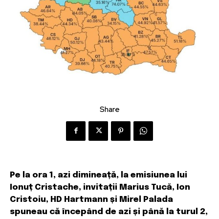
Share
Pe la ora 1, azi dimineață, la emisiunea lui
Ionuț Cristache, invitații Marius Tucă, Ion
Cristoiu, HD Hartmann și Mirel Palada
spuneau că începând de azi și până la turul 2,