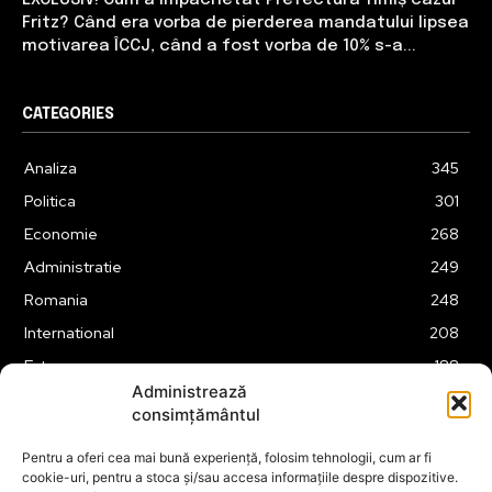
Fritz? Când era vorba de pierderea mandatului lipsea
motivarea ÎCCJ, când a fost vorba de 10% s-a...
CATEGORIES
Analiza
345
Politica
301
Economie
268
Administratie
249
Romania
248
International
208
Externe
188
Administrează
Justitie
175
consimțământul
Legislatie
175
Pentru a oferi cea mai bună experiență, folosim tehnologii, cum ar fi
Tehnologie
163
cookie-uri, pentru a stoca și/sau accesa informațiile despre dispozitive.