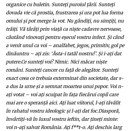
organice cu buletin. Sunteți puroiul țării. Sunteți
dovada vie că prostia, frustrarea și ura pot lua forma
omului și pot merge la vot. Nu gândiți, nu simțiți, nu
trăiți. Vă târâți prin viață ca niște cadavre nervoase,
căutând vinovați pentru eșecul vostru infect. Și când
a venit unul ca voi – analfabet, jegos, primitiv, gol pe
dinăuntru – ați zis: ‘Ăsta-i tatăl nostru!’. Și i-ați dat
putere.Ce sunteți voi? Nimic. Nici măcar niște
români. Sunteți cancer cu față de alegător. Sunteți
exact ceea ce trebuia exterminat din societate, dar s-
a dus la urne și a semnat moartea unui popor. Voi n-
ați votat – voi ați scuipat în fața fiecărui copil care
mai are o speranță aici. Ați luat viitorul, l-ați tăvălit
în rahatul vostru ideologic și l-ați dat foc.Diasporă,
învârtiți-vă în luxul vostru ieftin, dar țineți minte:
voi n-ați salvat România. Ați f**t-o. Ați deschis larg