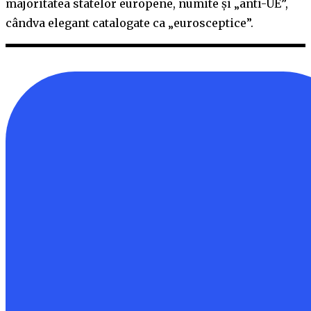
majoritatea statelor europene, numite și „anti-UE”,
cândva elegant catalogate ca „eurosceptice”.