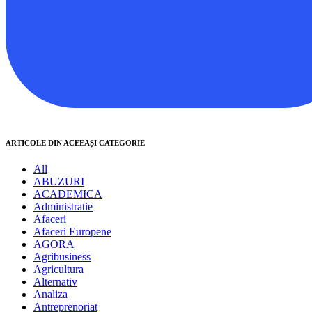
ARTICOLE DIN ACEEAȘI CATEGORIE
All
ABUZURI
ACADEMICA
Administratie
Afaceri
Afaceri Europene
AGORA
Agribusiness
Agricultura
Alternativ
Analiza
Antreprenoriat