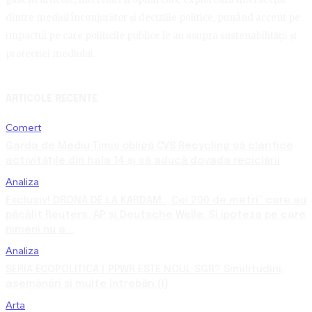
dintre mediul înconjurător și deciziile politice, punând accent pe
impactul pe care politicile publice le au asupra sustenabilității și
protecției mediului.
ARTICOLE RECENTE
Comert
Garda de Mediu Timiș obligă CVS Recycling să clarifice
activitățile din hala 14 și să aducă dovada reciclării
Analiza
Exclusiv! DRONA DE LA KARDAM. „Cei 200 de metri” care au
păcălit Reuters, AP și Deutsche Welle. Și ipoteza pe care
nimeni nu a...
Analiza
SERIA ECOPOLITICA | PPWR ESTE NOUL SGR? Similitudini,
asemănări și multe întrebări (I)
Arta