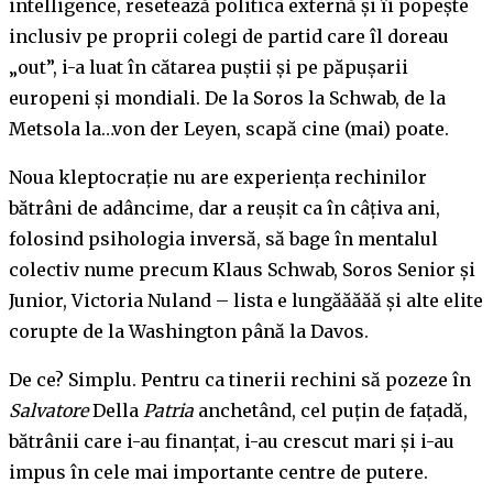
intelligence, resetează politica externă și îi popește
inclusiv pe proprii colegi de partid care îl doreau
„out”, i-a luat în cătarea puștii și pe păpușarii
europeni și mondiali. De la Soros la Schwab, de la
Metsola la…von der Leyen, scapă cine (mai) poate.
Noua kleptocrație nu are experiența rechinilor
bătrâni de adâncime, dar a reușit ca în câțiva ani,
folosind psihologia inversă, să bage în mentalul
colectiv nume precum Klaus Schwab, Soros Senior și
Junior, Victoria Nuland – lista e lungăăăăă și alte elite
corupte de la Washington până la Davos.
De ce? Simplu. Pentru ca tinerii rechini să pozeze în
Salvatore
Della
Patria
anchetând, cel puțin de fațadă,
bătrânii care i-au finanțat, i-au crescut mari și i-au
impus în cele mai importante centre de putere.