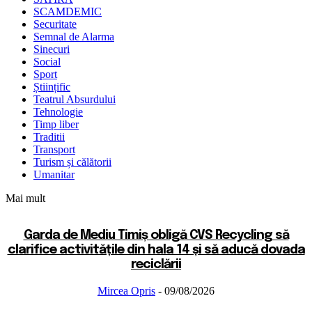
SCAMDEMIC
Securitate
Semnal de Alarma
Sinecuri
Social
Sport
Științific
Teatrul Absurdului
Tehnologie
Timp liber
Traditii
Transport
Turism și călătorii
Umanitar
Mai mult
Garda de Mediu Timiș obligă CVS Recycling să
clarifice activitățile din hala 14 și să aducă dovada
reciclării
Mircea Opris
-
09/08/2026