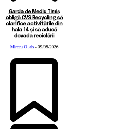
Garda de Mediu Timiș
obligă CVS Recycling să
clarifice activitățile din
hala 14 și să aducă
dovada reciclării
Mircea Opris
-
09/08/2026