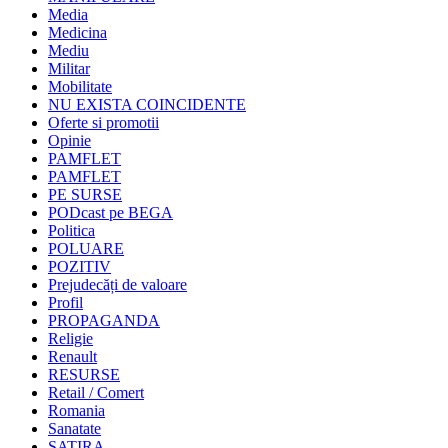
Media
Medicina
Mediu
Militar
Mobilitate
NU EXISTA COINCIDENTE
Oferte si promotii
Opinie
PAMFLET
PAMFLET
PE SURSE
PODcast pe BEGA
Politica
POLUARE
POZITIV
Prejudecăți de valoare
Profil
PROPAGANDA
Religie
Renault
RESURSE
Retail / Comert
Romania
Sanatate
SATIRA