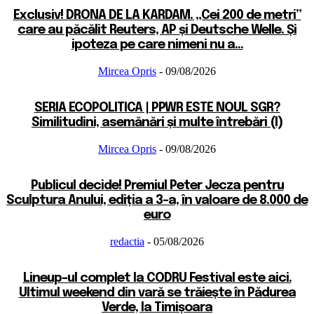
Exclusiv! DRONA DE LA KARDAM. „Cei 200 de metri”
care au păcălit Reuters, AP și Deutsche Welle. Și
ipoteza pe care nimeni nu a...
Mircea Opris
-
09/08/2026
SERIA ECOPOLITICA | PPWR ESTE NOUL SGR?
Similitudini, asemănări și multe întrebări (I)
Mircea Opris
-
09/08/2026
Publicul decide! Premiul Peter Jecza pentru
Sculptura Anului, ediția a 3-a, în valoare de 8.000 de
euro
redactia
-
05/08/2026
Lineup-ul complet la CODRU Festival este aici.
Ultimul weekend din vară se trăiește în Pădurea
Verde, la Timișoara