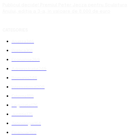
Publicul decide! Premiul Peter Jecza pentru Sculptura
Anului, ediția a 3-a, în valoare de 8.000 de euro
CATEGORIES
Analiza
346
Politica
301
Economie
269
Administratie
249
Romania
248
International
208
Externe
189
Legislatie
176
Justitie
175
Tehnologie
164
Financiar
160