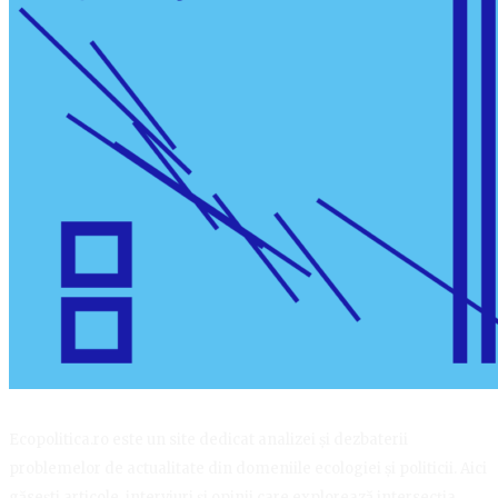
Ecopolitica.ro este un site dedicat analizei și dezbaterii
problemelor de actualitate din domeniile ecologiei și politicii. Aici
găsești articole, interviuri și opinii care explorează intersecția