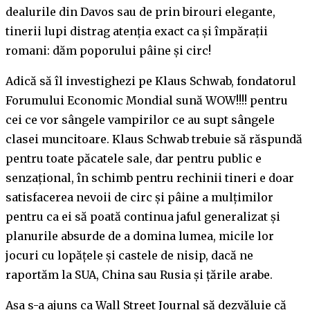
dealurile din Davos sau de prin birouri elegante,
tinerii lupi distrag atenția exact ca și împărații
romani: dăm poporului pâine și circ!
Adică să îl investighezi pe Klaus Schwab, fondatorul
Forumului Economic Mondial sună WOW!!!! pentru
cei ce vor sângele vampirilor ce au supt sângele
clasei muncitoare. Klaus Schwab trebuie să răspundă
pentru toate păcatele sale, dar pentru public e
senzațional, în schimb pentru rechinii tineri e doar
satisfacerea nevoii de circ și pâine a mulțimilor
pentru ca ei să poată continua jaful generalizat și
planurile absurde de a domina lumea, micile lor
jocuri cu lopățele și castele de nisip, dacă ne
raportăm la SUA, China sau Rusia și țările arabe.
Așa s-a ajuns ca Wall Street Journal să dezvăluie că