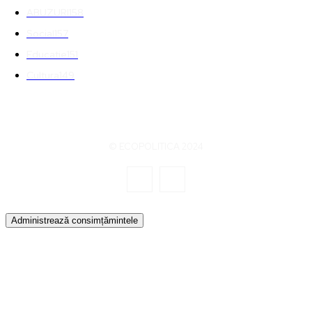
ABUZURI
158
Social
157
Educatie
151
Cultura
149
© ECOPOLITICA 2024
Administrează consimțămintele