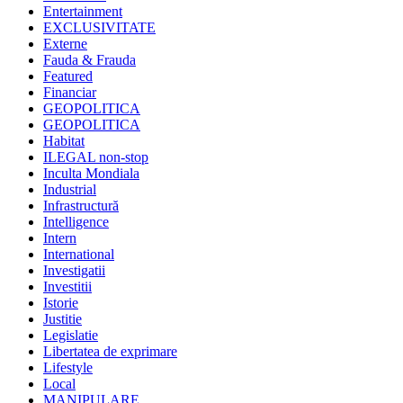
Entertainment
EXCLUSIVITATE
Externe
Fauda & Frauda
Featured
Financiar
GEOPOLITICA
GEOPOLITICA
Habitat
ILEGAL non-stop
Inculta Mondiala
Industrial
Infrastructură
Intelligence
Intern
International
Investigatii
Investitii
Istorie
Justitie
Legislatie
Libertatea de exprimare
Lifestyle
Local
MANIPULARE