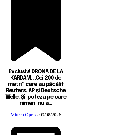
Exclusiv! DRONA DE LA
KARDAM. „Cei 200 de
metri” care au păcălit
Reuters, AP și Deutsche
Welle. Și ipoteza pe care
nimeni nu a...
Mircea Opris
-
09/08/2026