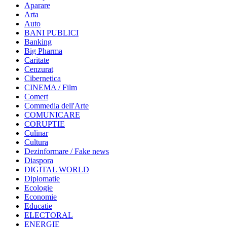
Aparare
Arta
Auto
BANI PUBLICI
Banking
Big Pharma
Caritate
Cenzurat
Cibernetica
CINEMA / Film
Comert
Commedia dell'Arte
COMUNICARE
CORUPTIE
Culinar
Cultura
Dezinformare / Fake news
Diaspora
DIGITAL WORLD
Diplomatie
Ecologie
Economie
Educatie
ELECTORAL
ENERGIE