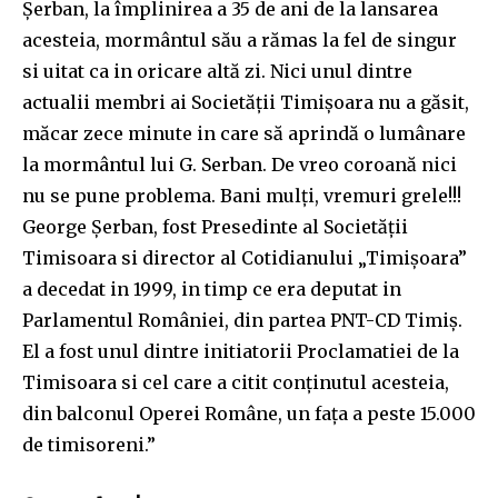
Șerban, la împlinirea a 35 de ani de la lansarea
acesteia, mormântul său a rămas la fel de singur
si uitat ca in oricare altă zi. Nici unul dintre
actualii membri ai Societății Timișoara nu a găsit,
măcar zece minute in care să aprindă o lumânare
la mormântul lui G. Serban. De vreo coroană nici
nu se pune problema. Bani mulți, vremuri grele!!!
George Șerban, fost Presedinte al Societății
Timisoara si director al Cotidianului „Timișoara”
a decedat in 1999, in timp ce era deputat in
Parlamentul României, din partea PNT-CD Timiș.
El a fost unul dintre initiatorii Proclamatiei de la
Timisoara si cel care a citit conținutul acesteia,
din balconul Operei Române, un fața a peste 15.000
de timisoreni.”