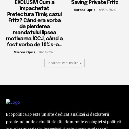
EXCLUSIV! Cum a
Saving Private Fritz
împachetat
Mircea Opris
-
04/08/2026
Prefectura Timiș cazul
Fritz? Când era vorba
de pierderea
mandatului lipsea
motivarea ÎCCJ, când a
fost vorba de 10% s-a...
Mircea Opris
-
04/08/2026
Încărcați mai multe
Ecopolitica.ro este un site dedicat analizei și dezbaterii
problemelor de actualitate din domeniile ecologiei și politicii.