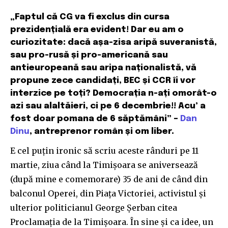
„Faptul că CG va fi exclus din cursa
prezidențială era evident! Dar eu am o
curiozitate: dacă așa-zisa aripă suveranistă,
sau pro-rusă și pro-americană sau
antieuropeană sau aripa naționalistă, vă
propune zece candidați, BEC și CCR îi vor
interzice pe toți? Democrația n-ați omorât-o
azi sau alaltăieri, ci pe 6 decembrie!! Acu’ a
fost doar pomana de 6 săptămâni” –
Dan
Dinu
, antreprenor român și om liber.
E cel puțin ironic să scriu aceste rânduri pe 11
martie, ziua când la Timișoara se aniversează
(după mine e comemorare) 35 de ani de când din
balconul Operei, din Piața Victoriei, activistul și
ulterior politicianul George Șerban citea
Proclamația de la Timișoara. În sine și ca idee, un