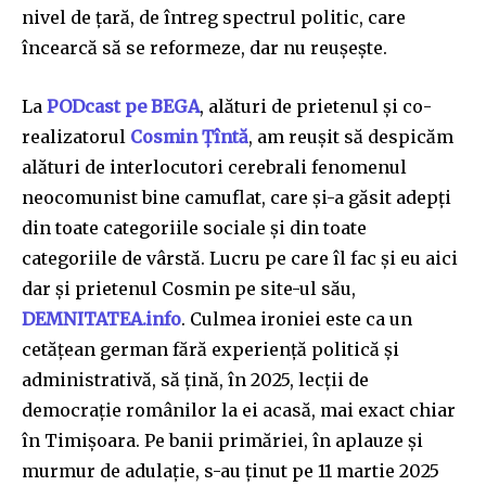
nivel de țară, de întreg spectrul politic, care
încearcă să se reformeze, dar nu reușește.
La
PODcast pe BEGA
, alături de prietenul și co-
realizatorul
Cosmin Țîntă
, am reușit să despicăm
alături de interlocutori cerebrali fenomenul
neocomunist bine camuflat, care și-a găsit adepți
din toate categoriile sociale și din toate
categoriile de vârstă. Lucru pe care îl fac și eu aici
dar și prietenul Cosmin pe site-ul său,
DEMNITATEA.info
. Culmea ironiei este ca un
cetățean german fără experiență politică și
administrativă, să țină, în 2025, lecții de
democrație românilor la ei acasă, mai exact chiar
în Timișoara. Pe banii primăriei, în aplauze și
murmur de adulație, s-au ținut pe 11 martie 2025