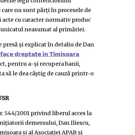
ederile legii contenciosului
 care nu sunt părți în procesele de
ză acte cu caracter normativ produc
municatul neasumat al primăriei.
e presă și explicat în detaliu de Dan
𝗳𝗮𝗰𝗲 𝗱𝗿𝗲𝗽𝘁𝗮𝘁𝗲 𝗶𝗻 𝗧𝗶𝗺𝗶𝘀𝗼𝗮𝗿𝗮
act, pentru a-și recupera banii,
ta să le dea câștig de cauză printr-o
 USR
r. 544/2001 privind liberul acces la
inițiatorii demersului, Dan Iliescu,
mișoara și al Asociației APAR și