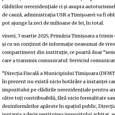
clădirilor nerezidențiale ci și asupra autoturisme
de cauză, administrația USR a Timișoarei va fi ob
pot ajunge la zeci de milioane de lei, în total.
vineri, 7 martie 2025, Primăria Timișoara a trim
și cu un conținut de informație neasumat de vreo 
compartiment din instituție, ce poartă doar “sem
care a transmis comunicatul: Serviciul comunicar
“Direcția Fiscală a Municipiului Timișoara (DFMT)
în prezent nu există nicio hotărâre a instanței car
impozitului pe clădirile nerezidențiale pentru ani
către toți contribuabilii, fără nicio formalitate sa
dezinformărilor apărute în spațiul public, Direcți
instanța a decis restituirea impozitului achitat, 