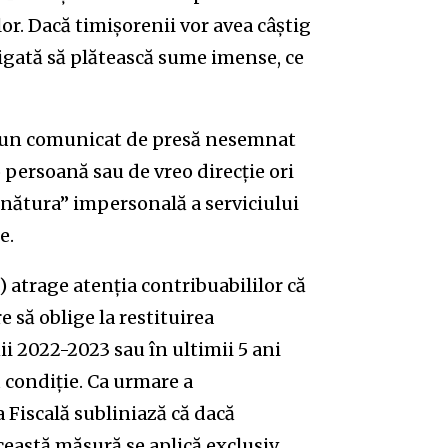
lor. Dacă timișorenii vor avea câștig
ligată să plătească sume imense, ce
is un comunicat de presă nesemnat
persoană sau de vreo direcție ori
nătura” impersonală a serviciului
e.
 atrage atenția contribuabililor că
e să oblige la restituirea
i 2022-2023 sau în ultimii 5 ani
u condiție. Ca urmare a
a Fiscală subliniază că dacă
această măsură se aplică exclusiv