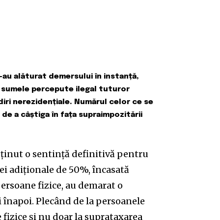
s-au alăturat demersului în instanță,
a sumele percepute ilegal tuturor
ădiri nerezidențiale. Numărul celor ce se
e de a câștiga în fața supraimpozitării
 obținut o sentință definitivă pentru
tei adiționale de 50%, încasată
persoane fizice, au demarat o
i înapoi. Plecând de la persoanele
e fizice și nu doar la suprataxarea