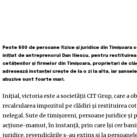
Peste 600 de persoane fizice și juridice din Timișoara 
inițiat de antreprenorul Dan Iliescu, pentru restituire
cetățenilor și firmelor din Timișoara, proprietari de cl
adresează instanței crește de la o zi la alta, iar șansel
abuzive sunt foarte mari.
Inițial, victoria este a societății CIT Grup, care a
recalcularea impozitul pe clădiri și restituirea co
nelegal. Sute de timișoreni, persoane juridice și 
acțiune-mamut, în instanță, prin care își cer bani
juridice, revendicările s-au extins și la persoanel