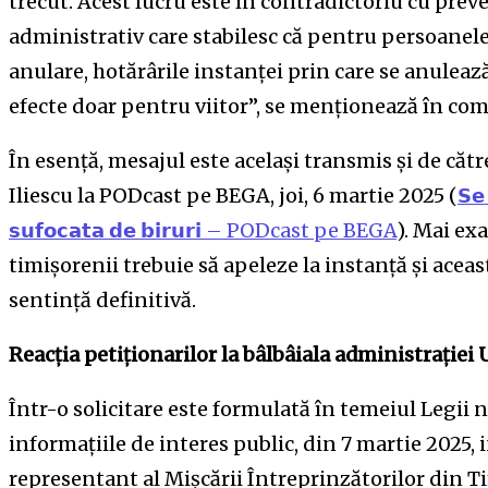
trecut. Acest lucru este în contradictoriu cu prev
administrativ care stabilesc că pentru persoanele
anulare, hotărârile instanței prin care se anulea
efecte doar pentru viitor”, se menționează în co
În esență, mesajul este același transmis și de cătr
Iliescu la PODcast pe BEGA, joi, 6 martie 2025 (
𝗦𝗲 
𝘀𝘂𝗳𝗼𝗰𝗮𝘁𝗮 𝗱𝗲 𝗯𝗶𝗿𝘂𝗿𝗶 – PODcast pe BEGA
). Mai ex
timișorenii trebuie să apeleze la instanță și aceas
sentință definitivă.
Reacția petiționarilor la bâlbâiala administrației
Într-o solicitare este formulată în temeiul Legii n
informațiile de interes public, din 7 martie 2025, 
representant al Mișcării Întreprinzătorilor din Ti