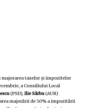
u majorarea taxelor și impozitelor
decembrie, a Consiliului Local
iescu
(PSD),
Ilie Sârbu
(AUR)
narea majorării de 50% a impozitării