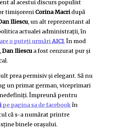
ent al acestui discurs populist
or timișoreni
Corina Macri
după
Dan Iliescu
, un alt reprezentant al
olitica actualei administrații, în
are o puteți urmări
AICI
.
În mod
,
Dan Iliescu
a fost cenzurat pur și
cal.
ult prea permisiv și elegant. Să nu
rug un primar german, viceprimari
i nedefiniți. Împreună pentru
i
pe pagina sa de facebook
în
tul că s-a numărat printre
usține binele orașului.