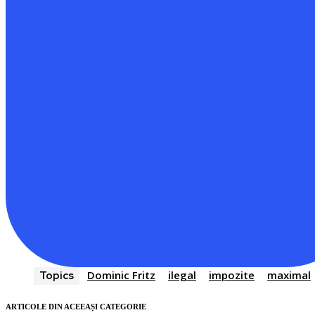
Dominic Fritz
ilegal
impozite
maximal
Topics
ARTICOLE DIN ACEEAȘI CATEGORIE