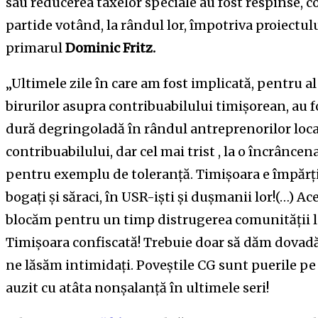
sau reducerea taxelor speciale au fost respinse, con
partide votând, la rândul lor, împotriva proiectu
primarul
Dominic Fritz.
„Ultimele zile în care am fost implicată, pentru al
birurilor asupra contribuabilului timișorean, au f
dură degringoladă în rândul antreprenorilor local
contribuabilului, dar cel mai trist , la o încrânc
pentru exemplu de toleranță. Timișoara e împărți
bogați și săraci, în USR-iști și dușmanii lor!(…) Ac
blocăm pentru un timp distrugerea comunității lo
Timișoara confiscată! Trebuie doar să dăm dovadă 
ne lăsăm intimidați. Poveștile CG sunt puerile p
auzit cu atâta nonșalanță în ultimele seri!