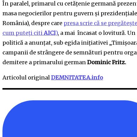
În paralel, primarul cu cetățenie germană prezent
masa negocierilor pentru guvern și prezidențiale 
România), despre care
presa scrie că se pregăteșt
cum puteți citi
AICI
)
, a mai încasat o lovitură. Un
politică a anunțat, sub egida inițiativei „Timișoa
campanii de strângere de semnături pentru org
demitere a primarului german
Dominic Fritz.
Articolul original
DEMNITATEA.info