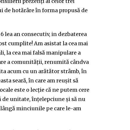
silierii prezenți ai celor trei
lui de hotărâre în forma propusă de
 6 lea an consecutiv, in dezbaterea
ost cumplite! Am asistat la cea mai
i, la cea mai falsă manipulare a
enare a comunității, renumită cândva
ta acum cu un arătător strâmb, în
easta seară, în care am reușit să
cale este o lecție că ne putem cere
de unitate, înțelepciune și să nu
e lângă minciunile pe care le-am