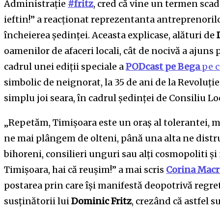
Administrație
#fritz
, cred că vine un termen scad
ieftin!” a reacționat reprezentanta antreprenoril
încheierea ședinței. Aceasta explicase, alături de
oamenilor de afaceri locali, cât de nocivă a ajuns p
cadrul unei ediții speciale a
PODcast pe Bega
pe c
simbolic de neignorat, la 35 de ani de la Revoluție
simplu joi seara, în cadrul ședinței de Consiliu Lo
„Repetăm, Timișoara este un oraș al tolerantei, m
ne mai plângem de olteni, până una alta ne dist
bihoreni, consilieri unguri sau alți cosmopoliti ș
Timișoara, hai că reușim!” a mai scris
Corina Macr
postarea prin care își manifestă deopotrivă regre
susținătorii lui
Dominic Fritz
, crezând că astfel s