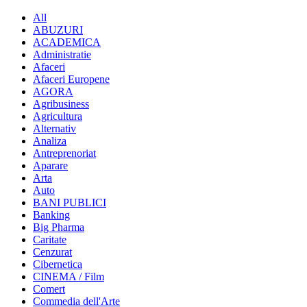
All
ABUZURI
ACADEMICA
Administratie
Afaceri
Afaceri Europene
AGORA
Agribusiness
Agricultura
Alternativ
Analiza
Antreprenoriat
Aparare
Arta
Auto
BANI PUBLICI
Banking
Big Pharma
Caritate
Cenzurat
Cibernetica
CINEMA / Film
Comert
Commedia dell'Arte