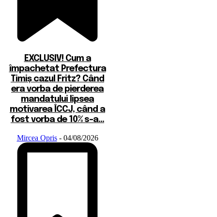
EXCLUSIV! Cum a
împachetat Prefectura
Timiș cazul Fritz? Când
era vorba de pierderea
mandatului lipsea
motivarea ÎCCJ, când a
fost vorba de 10% s-a...
Mircea Opris
-
04/08/2026