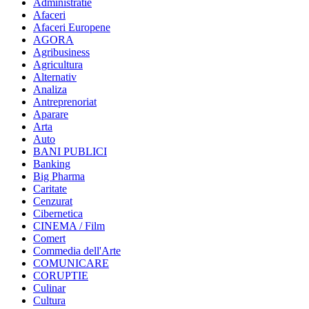
Administratie
Afaceri
Afaceri Europene
AGORA
Agribusiness
Agricultura
Alternativ
Analiza
Antreprenoriat
Aparare
Arta
Auto
BANI PUBLICI
Banking
Big Pharma
Caritate
Cenzurat
Cibernetica
CINEMA / Film
Comert
Commedia dell'Arte
COMUNICARE
CORUPTIE
Culinar
Cultura