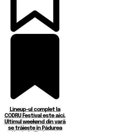
Lineup-ul complet la
CODRU Festival este aici.
Ultimul weekend din vară
se trăiește în Pădurea