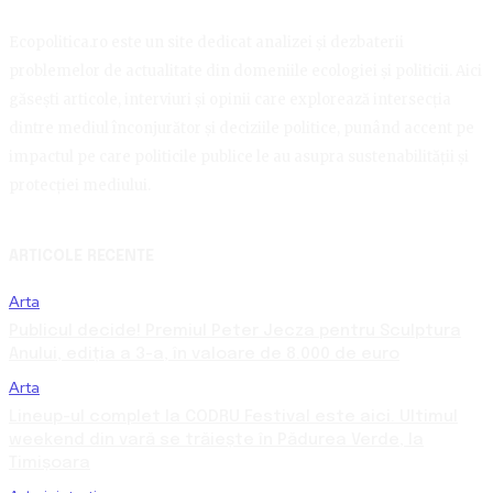
Ecopolitica.ro este un site dedicat analizei și dezbaterii
problemelor de actualitate din domeniile ecologiei și politicii. Aici
găsești articole, interviuri și opinii care explorează intersecția
dintre mediul înconjurător și deciziile politice, punând accent pe
impactul pe care politicile publice le au asupra sustenabilității și
protecției mediului.
ARTICOLE RECENTE
Arta
Publicul decide! Premiul Peter Jecza pentru Sculptura
Anului, ediția a 3-a, în valoare de 8.000 de euro
Arta
Lineup-ul complet la CODRU Festival este aici. Ultimul
weekend din vară se trăiește în Pădurea Verde, la
Timișoara