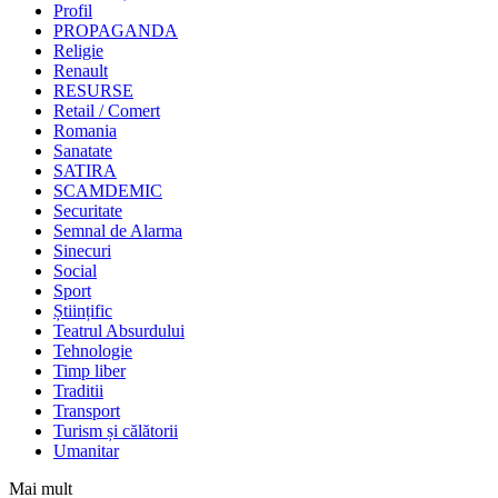
Profil
PROPAGANDA
Religie
Renault
RESURSE
Retail / Comert
Romania
Sanatate
SATIRA
SCAMDEMIC
Securitate
Semnal de Alarma
Sinecuri
Social
Sport
Științific
Teatrul Absurdului
Tehnologie
Timp liber
Traditii
Transport
Turism și călătorii
Umanitar
Mai mult