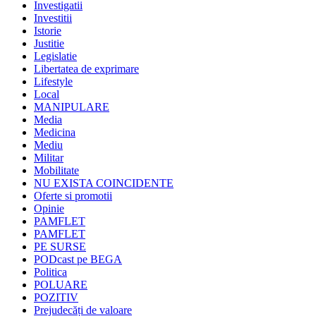
Investigatii
Investitii
Istorie
Justitie
Legislatie
Libertatea de exprimare
Lifestyle
Local
MANIPULARE
Media
Medicina
Mediu
Militar
Mobilitate
NU EXISTA COINCIDENTE
Oferte si promotii
Opinie
PAMFLET
PAMFLET
PE SURSE
PODcast pe BEGA
Politica
POLUARE
POZITIV
Prejudecăți de valoare