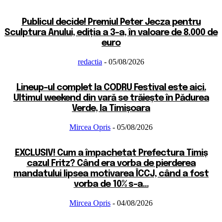
Publicul decide! Premiul Peter Jecza pentru
Sculptura Anului, ediția a 3-a, în valoare de 8.000 de
euro
redactia
-
05/08/2026
Lineup-ul complet la CODRU Festival este aici.
Ultimul weekend din vară se trăiește în Pădurea
Verde, la Timișoara
Mircea Opris
-
05/08/2026
EXCLUSIV! Cum a împachetat Prefectura Timiș
cazul Fritz? Când era vorba de pierderea
mandatului lipsea motivarea ÎCCJ, când a fost
vorba de 10% s-a...
Mircea Opris
-
04/08/2026