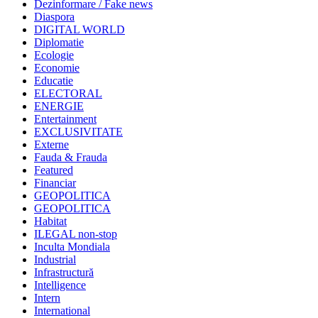
Dezinformare / Fake news
Diaspora
DIGITAL WORLD
Diplomatie
Ecologie
Economie
Educatie
ELECTORAL
ENERGIE
Entertainment
EXCLUSIVITATE
Externe
Fauda & Frauda
Featured
Financiar
GEOPOLITICA
GEOPOLITICA
Habitat
ILEGAL non-stop
Inculta Mondiala
Industrial
Infrastructură
Intelligence
Intern
International