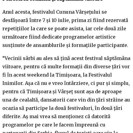
Anul acesta, festivalul Cununa Vârșețului se
desfășoară între 7 și 10 iulie, prima zi fiind rezervată
repetițiilor la care se poate asista, iar cele două zile
următoare fiind dedicate programelor artistice
susținute de ansamblurile și formațiile participante.
“Vecinii sârbi au ales să țină acest festival săptămâna
viitoare, pentru că multe formații din diverse țări vor
fi în acest weekend la Timișoara, la Festivalul
Inimilor. Așa că nu e vreo întârziere, ci pur și simplu,
pentru că Timișoara și Vârșeț sunt așa de aproape
una de cealaltă, dansatorii care vin din țări străine au
ocazia să participe la două festivaluri, în două țări
diferite. Aș mai vrea să menționez că datorită
programelor pe care le facem împreună cu
partenerii din Serbia, fluxul de turiști care vin la