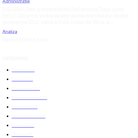
Administratie
EXCLUSIV! Cum a împachetat Prefectura Timiș cazul
Fritz? Când era vorba de pierderea mandatului lipsea
motivarea ÎCCJ, când a fost vorba de 10% s-a...
Analiza
Saving Private Fritz
CATEGORIES
Analiza
344
Politica
301
Economie
267
Administratie
249
Romania
248
International
208
Externe
188
Justitie
175