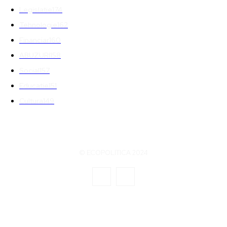
Legislatie
174
Tehnologie
162
Financiar
160
ABUZURI
158
Social
157
Educatie
151
Cultura
149
© ECOPOLITICA 2024