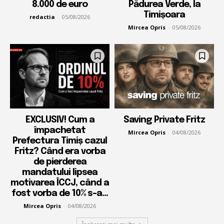
8.000 de euro
Pădurea Verde, la
Timișoara
redactia
-
05/08/2026
Mircea Opris
-
05/08/2026
EXCLUSIV! Cum a
Saving Private Fritz
împachetat
Mircea Opris
-
04/08/2026
Prefectura Timiș cazul
Fritz? Când era vorba
de pierderea
mandatului lipsea
motivarea ÎCCJ, când a
fost vorba de 10% s-a...
Mircea Opris
-
04/08/2026