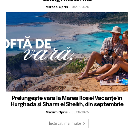
Mircea Opris
-
04/08/2026
Prelungește vara la Marea Roșie! Vacanțe în
Hurghada și Sharm el Sheikh, din septembrie
Maxim Opris
-
03/08/2026
Încărcați mai multe