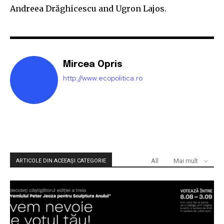
Andreea Drăghicescu and Ugron Lajos.
Mircea Opris
http://www.ecopolitica.ro
All
Mai mult
ARTICOLE DIN ACEEAȘI CATEGORIE