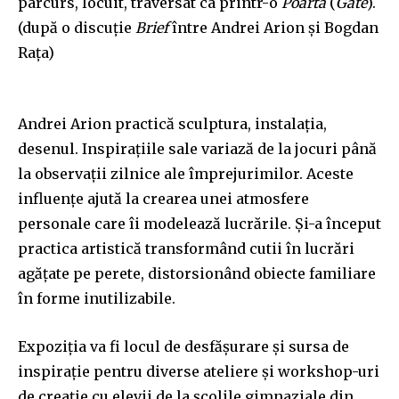
parcurs, locuit, traversat ca printr-o
Poartă
(
Gate
).
(după o discuție
Brief
între Andrei Arion și Bogdan
Rața)
Andrei Arion practică sculptura, instalația,
desenul. Inspirațiile sale variază de la jocuri până
la observații zilnice ale împrejurimilor. Aceste
influențe ajută la crearea unei atmosfere
personale care îi modelează lucrările. Și-a început
practica artistică transformând cutii în lucrări
agățate pe perete, distorsionând obiecte familiare
în forme inutilizabile.
Expoziția va fi locul de desfășurare și sursa de
inspirație pentru diverse ateliere și workshop-uri
de creație cu elevii de la școlile gimnaziale din