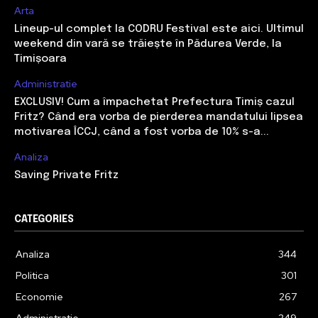
Arta
Lineup-ul complet la CODRU Festival este aici. Ultimul
weekend din vară se trăiește în Pădurea Verde, la
Timișoara
Administratie
EXCLUSIV! Cum a împachetat Prefectura Timiș cazul
Fritz? Când era vorba de pierderea mandatului lipsea
motivarea ÎCCJ, când a fost vorba de 10% s-a...
Analiza
Saving Private Fritz
CATEGORIES
Analiza
344
Politica
301
Economie
267
Administratie
249