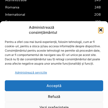
Romania
248
International
208
Externe
188
Administrează
Justitie
175
consimțământul
Legislatie
174
Pentru a oferi cea mai bună experiență, folosim tehnologii, cum ar fi
Tehnologie
162
cookie-uri, pentru a stoca și/sau accesa informațiile despre dispozitive.
Financiar
160
Consimțământul pentru aceste tehnologii ne permite să procesăm date,
cum ar fi comportamentul de navigare sau ID-uri unice pe acest site.
ABUZURI
158
Dacă nu îți dai consimțământul sau îți retragi consimțământul dat poate
avea afecte negative asupra unor anumite funcționalități și funcții.
Social
157
Educatie
151
Administrează serviciile
Cultura
149
Acceptă
Refuză
© ECOPOLITICA 2024
Vezi preferințele