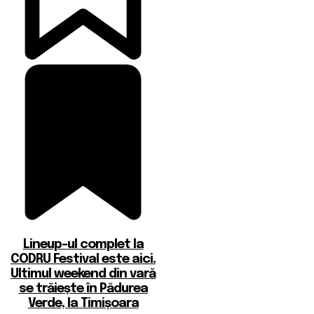
Lineup-ul complet la
CODRU Festival este aici.
Ultimul weekend din vară
se trăiește în Pădurea
Verde, la Timișoara