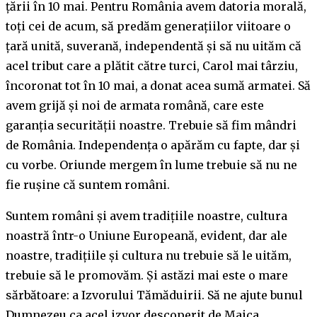
țării în 10 mai. Pentru România avem datoria morală,
toți cei de acum, să predăm generațiilor viitoare o
țară unită, suverană, independentă și să nu uităm că
acel tribut care a plătit către turci, Carol mai târziu,
încoronat tot în 10 mai, a donat acea sumă armatei. Să
avem grijă și noi de armata română, care este
garanția securității noastre. Trebuie să fim mândri
de România. Independența o apărăm cu fapte, dar și
cu vorbe. Oriunde mergem în lume trebuie să nu ne
fie rușine că suntem români.
Suntem români și avem tradițiile noastre, cultura
noastră într-o Uniune Europeană, evident, dar ale
noastre, tradițiile și cultura nu trebuie să le uităm,
trebuie să le promovăm. Și astăzi mai este o mare
sărbătoare: a Izvorului Tămăduirii. Să ne ajute bunul
Dumnezeu ca acel izvor descoperit de Maica