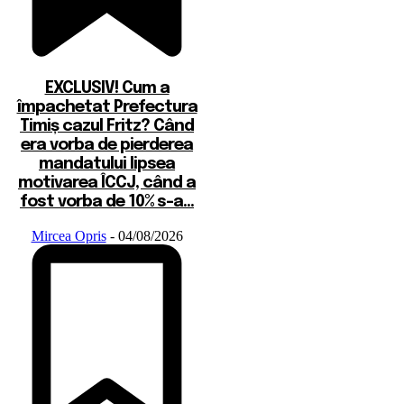
EXCLUSIV! Cum a
împachetat Prefectura
Timiș cazul Fritz? Când
era vorba de pierderea
mandatului lipsea
motivarea ÎCCJ, când a
fost vorba de 10% s-a...
Mircea Opris
-
04/08/2026