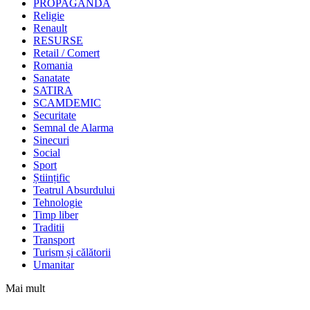
PROPAGANDA
Religie
Renault
RESURSE
Retail / Comert
Romania
Sanatate
SATIRA
SCAMDEMIC
Securitate
Semnal de Alarma
Sinecuri
Social
Sport
Științific
Teatrul Absurdului
Tehnologie
Timp liber
Traditii
Transport
Turism și călătorii
Umanitar
Mai mult