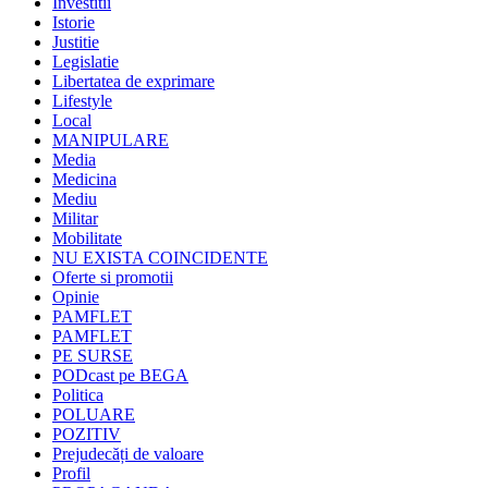
Investitii
Istorie
Justitie
Legislatie
Libertatea de exprimare
Lifestyle
Local
MANIPULARE
Media
Medicina
Mediu
Militar
Mobilitate
NU EXISTA COINCIDENTE
Oferte si promotii
Opinie
PAMFLET
PAMFLET
PE SURSE
PODcast pe BEGA
Politica
POLUARE
POZITIV
Prejudecăți de valoare
Profil