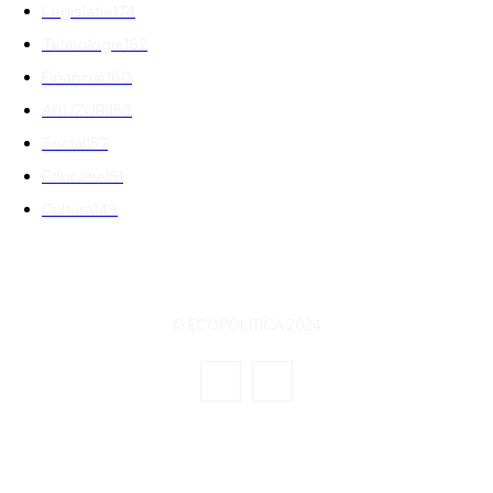
Legislatie
174
Tehnologie
162
Financiar
160
ABUZURI
158
Social
157
Educatie
151
Cultura
149
© ECOPOLITICA 2024