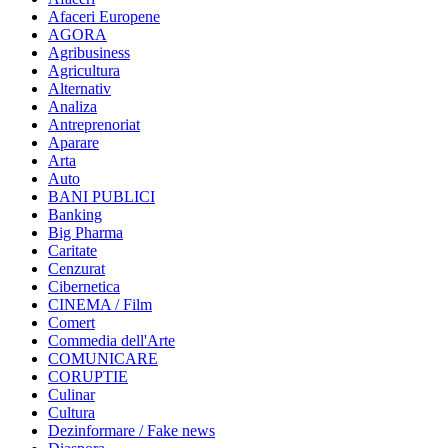
Afaceri Europene
AGORA
Agribusiness
Agricultura
Alternativ
Analiza
Antreprenoriat
Aparare
Arta
Auto
BANI PUBLICI
Banking
Big Pharma
Caritate
Cenzurat
Cibernetica
CINEMA / Film
Comert
Commedia dell'Arte
COMUNICARE
CORUPTIE
Culinar
Cultura
Dezinformare / Fake news