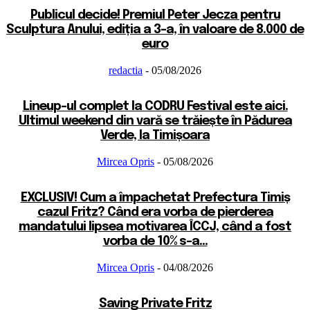
Publicul decide! Premiul Peter Jecza pentru
Sculptura Anului, ediția a 3-a, în valoare de 8.000 de
euro
redactia
-
05/08/2026
Lineup-ul complet la CODRU Festival este aici.
Ultimul weekend din vară se trăiește în Pădurea
Verde, la Timișoara
Mircea Opris
-
05/08/2026
EXCLUSIV! Cum a împachetat Prefectura Timiș
cazul Fritz? Când era vorba de pierderea
mandatului lipsea motivarea ÎCCJ, când a fost
vorba de 10% s-a...
Mircea Opris
-
04/08/2026
Saving Private Fritz