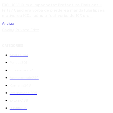
EXCLUSIV! Cum a împachetat Prefectura Timiș cazul
Fritz? Când era vorba de pierderea mandatului lipsea
motivarea ÎCCJ, când a fost vorba de 10% s-a...
Analiza
Saving Private Fritz
CATEGORIES
Analiza
344
Politica
301
Economie
267
Administratie
249
Romania
248
International
208
Externe
188
Justitie
175