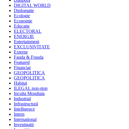
Diaspora
DIGITAL WORLD
Diplomatie
Ecologie
Economie
Educatie
ELECTORAL
ENERGIE
Entertainment
EXCLUSIVITATE
Externe
Fauda & Frauda
Featured
Financiar
GEOPOLITICA
GEOPOLITICA
Habitat
ILEGAL non-stop
Inculta Mondiala
Industrial
Infrastructură
Intelligence
Intern
International
Investigatii