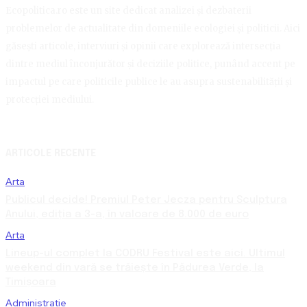
Ecopolitica.ro este un site dedicat analizei și dezbaterii
problemelor de actualitate din domeniile ecologiei și politicii. Aici
găsești articole, interviuri și opinii care explorează intersecția
dintre mediul înconjurător și deciziile politice, punând accent pe
impactul pe care politicile publice le au asupra sustenabilității și
protecției mediului.
ARTICOLE RECENTE
Arta
Publicul decide! Premiul Peter Jecza pentru Sculptura
Anului, ediția a 3-a, în valoare de 8.000 de euro
Arta
Lineup-ul complet la CODRU Festival este aici. Ultimul
weekend din vară se trăiește în Pădurea Verde, la
Timișoara
Administratie