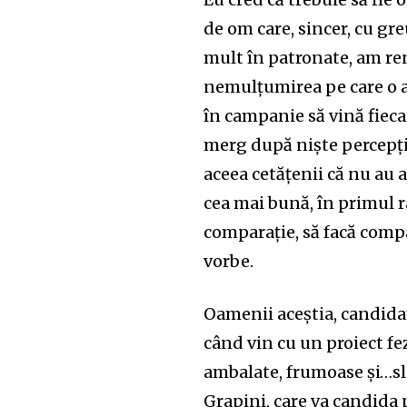
de om care, sincer, cu gr
mult în patronate, am ren
nemulțumirea pe care o a
în campanie să vină fieca
merg după niște percepți
aceea cetățenii că nu au a
cea mai bună, în primul râ
comparație, să facă compa
vorbe.
Oamenii aceștia, candidaț
când vin cu un proiect fe
ambalate, frumoase și…s
Grapini, care va candida