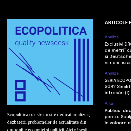
ARTICOLE 
Analiza
Exclusiv! D
de metri” c
și Deutsche
nimeni nu a.
Analiza
SERIA ECOPO
SGR? Simili
întrebări (I)
Arta
Publicul de
Ecopolitica.ro este un site dedicat analizei și
pentru Sculp
dezbaterii problemelor de actualitate din
în valoare 
domeniile ecologiei și politicii. Aici găsești