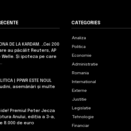
RECENTE
CATEGORIES
Analiza
RONA DE LA KARDAM. „Cei 200
Politica
are au păcălit Reuters, AP
Economie
 Welle. Și ipoteza pe care
..
Administratie
Romania
LITICA | PPWR ESTE NOUL
International
tudini, asemănări și multe
Externe
Justitie
Legislatie
cide! Premiul Peter Jecza
Tehnologie
tura Anului, ediția a 3-a,
de 8.000 de euro
Financiar