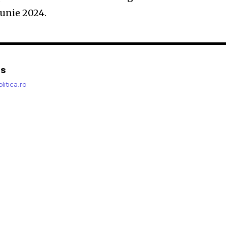
unie 2024.
is
litica.ro