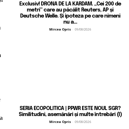
Exclusiv! DRONA DE LA KARDAM. „Cei 200 de
metri” care au păcălit Reuters, AP și
Deutsche Welle. Și ipoteza pe care nimeni
nu a...
a
Mircea Opris
-
09/08/2026
a
e
SERIA ECOPOLITICA | PPWR ESTE NOUL SGR?
Similitudini, asemănări și multe întrebări (I)
ia
Mircea Opris
-
09/08/2026