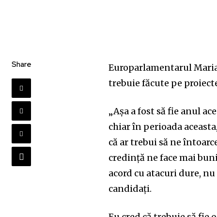
Share
Europarlamentarul Maria G
trebuie făcute pe proiecte
„Așa a fost să fie anul ac
chiar în perioada aceast
că ar trebui să ne întoar
credință ne face mai buni
acord cu atacuri dure, nu
candidați.
Eu cred că trebuie să fie