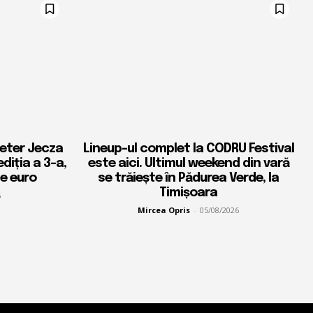
Peter Jecza
Lineup-ul complet la CODRU Festival
diția a 3-a,
este aici. Ultimul weekend din vară
de euro
se trăiește în Pădurea Verde, la
Timișoara
6
Mircea Opris
-
05/08/2026