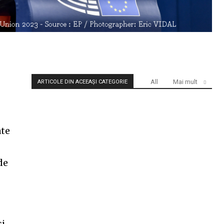
All
Mai mult
ARTICOLE DIN ACEEAȘI CATEGORIE
ate
de
și