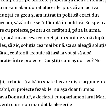
eu mi-am abandonat afacerile, plus că am activat
unțat cu greu și am intrat în politică exact din
veam, văzând ce se întâmplă în politică. Eu sper c
re cu proiecte, pentru că cetățenii, până la urmă,
i, dacă nu au ceva concret și nu sunt de vină după
les, să zic, soluția cea mai bună. Ca să aleagă soluți
nd, cetățenii trebuie să iasă la vot și să aibă
rație între proiecte. Dar știți cum aș dori eu? Nu
ii, trebuie să aibă în spate fiecare niște argument
zabil, cu proiecte fezabile, nu așa doar frumos
lava Domnului”, a declarat europarlamentarul Mar
 pentru un nou mandat la alegerile