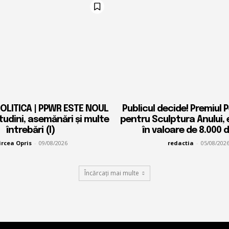
OLITICA | PPWR ESTE NOUL
Publicul decide! Premiul 
tudini, asemănări și multe
pentru Sculptura Anului, e
întrebări (I)
în valoare de 8.000 
rcea Opris
-
09/08/2026
redactia
-
05/08/202
Încărcați mai multe