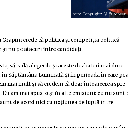
rapini crede că politica și competiția politică
 și nu pe atacuri între candidați.
esta, să cadă alegerile și aceste dezbateri mai dure
a, în Săptămâna Luminată și în perioada în care po
cem mai mult și să credem că doar întoarcerea spre
. Eu am mai spus-o și în alte emisiuni: eu nu sunt 
 sunt de acord nici cu noțiunea de luptă între
 o competiție pe proiecte și speranța mea de român 