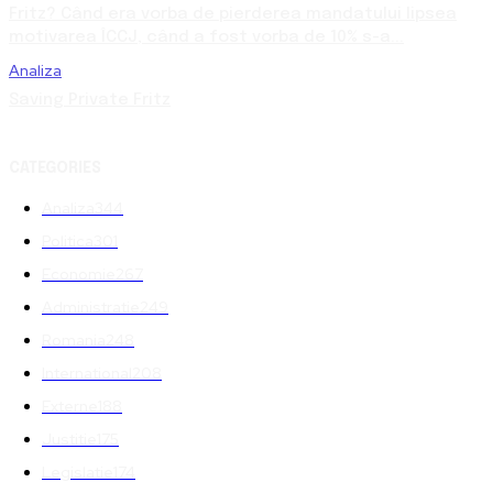
Fritz? Când era vorba de pierderea mandatului lipsea
motivarea ÎCCJ, când a fost vorba de 10% s-a...
Analiza
Saving Private Fritz
CATEGORIES
Analiza
344
Politica
301
Economie
267
Administratie
249
Romania
248
International
208
Externe
188
Justitie
175
Legislatie
174