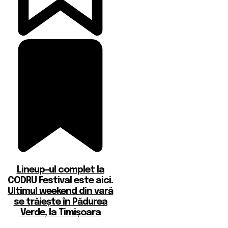
Lineup-ul complet la
CODRU Festival este aici.
Ultimul weekend din vară
se trăiește în Pădurea
Verde, la Timișoara