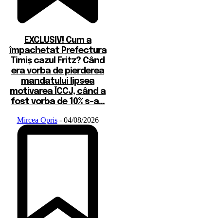
EXCLUSIV! Cum a
împachetat Prefectura
Timiș cazul Fritz? Când
era vorba de pierderea
mandatului lipsea
motivarea ÎCCJ, când a
fost vorba de 10% s-a...
Mircea Opris
-
04/08/2026