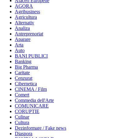
Afaceri Europene
AGORA
Agribusiness
Agricultura
Alternativ
Analiza
Antreprenoriat
Aparare
Arta
Auto
BANI PUBLICI
Banking
Big Pharma
Caritate
Cenzurat
Cibernetica
CINEMA / Film
Comert
Commedia dell'Arte
COMUNICARE
CORUPTIE
Culinar
Cultura
Dezinformare / Fake news
Diaspora