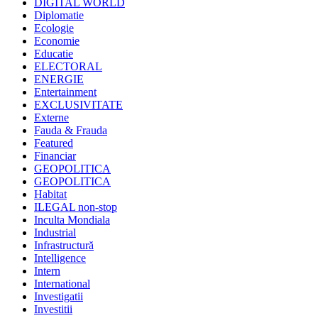
DIGITAL WORLD
Diplomatie
Ecologie
Economie
Educatie
ELECTORAL
ENERGIE
Entertainment
EXCLUSIVITATE
Externe
Fauda & Frauda
Featured
Financiar
GEOPOLITICA
GEOPOLITICA
Habitat
ILEGAL non-stop
Inculta Mondiala
Industrial
Infrastructură
Intelligence
Intern
International
Investigatii
Investitii