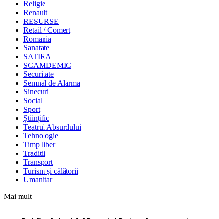
Religie
Renault
RESURSE
Retail / Comert
Romania
Sanatate
SATIRA
SCAMDEMIC
Securitate
Semnal de Alarma
Sinecuri
Social
Sport
Științific
Teatrul Absurdului
Tehnologie
Timp liber
Traditii
Transport
Turism și călătorii
Umanitar
Mai mult