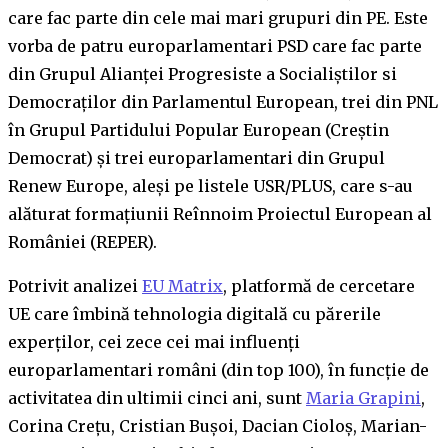
care fac parte din cele mai mari grupuri din PE. Este
vorba de patru europarlamentari PSD care fac parte
din Grupul Alianței Progresiste a Socialiștilor si
Democraților din Parlamentul European, trei din PNL
în Grupul Partidului Popular European (Creștin
Democrat) și trei europarlamentari din Grupul
Renew Europe, aleși pe listele USR/PLUS, care s-au
alăturat formațiunii Reînnoim Proiectul European al
României (REPER).
Potrivit analizei
EU Matrix
, platformă de cercetare
UE care îmbină tehnologia digitală cu părerile
experților, cei zece cei mai influenți
europarlamentari români (din top 100), în funcție de
activitatea din ultimii cinci ani, sunt
Maria Grapini
,
Corina Crețu, Cristian Bușoi, Dacian Cioloș, Marian-