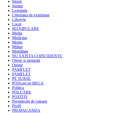
Istorie
Justitie
Legislatie
Libertatea de exprimare
Lifestyle
Local
MANIPULARE
Media
Medicina
Mediu
Militar
Mobilitate
NU EXISTA COINCIDENTE
Oferte si promotii
Opinie
PAMFLET
PAMFLET
PE SURSE
PODcast pe BEGA
Politica
POLUARE
POZITIV
Prejudecăți de valoare
Profil
PROPAGANDA