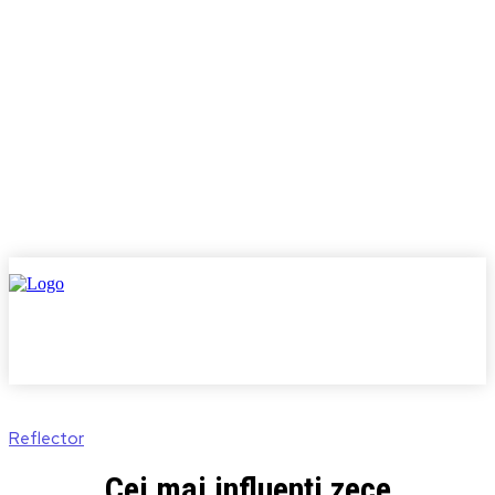
Reflector
Cei mai influenți zece