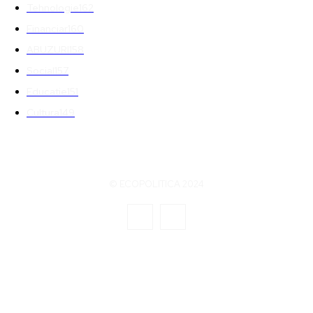
Tehnologie
162
Financiar
160
ABUZURI
158
Social
157
Educatie
151
Cultura
149
© ECOPOLITICA 2024