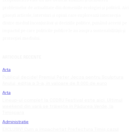
Ecopolitica.ro este un site dedicat analizei și dezbaterii
problemelor de actualitate din domeniile ecologiei și politicii. Aici
găsești articole, interviuri și opinii care explorează intersecția
dintre mediul înconjurător și deciziile politice, punând accent pe
impactul pe care politicile publice le au asupra sustenabilității și
protecției mediului.
ARTICOLE RECENTE
Arta
Publicul decide! Premiul Peter Jecza pentru Sculptura
Anului, ediția a 3-a, în valoare de 8.000 de euro
Arta
Lineup-ul complet la CODRU Festival este aici. Ultimul
weekend din vară se trăiește în Pădurea Verde, la
Timișoara
Administratie
EXCLUSIV! Cum a împachetat Prefectura Timiș cazul