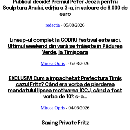
Publicul decide! Premiul Peter Jecza pentru
Sculptura Anului, ediția a 3-a, în valoare de 8.000 de
euro
redactia
-
05/08/2026
Lineup-ul complet la CODRU Festival este aici.
Ultimul weekend din vară se trăiește în Pădurea
Verde, la Timișoara
Mircea Opris
-
05/08/2026
EXCLUSIV! Cum a împachetat Prefectura Timiș
cazul Fritz? Când era vorba de pierderea
mandatului lipsea motivarea ÎCCJ, când a fost
vorba de 10% s-a...
Mircea Opris
-
04/08/2026
Saving Private Fritz