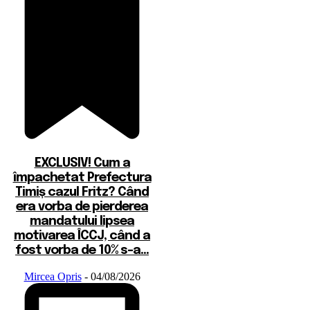
EXCLUSIV! Cum a
împachetat Prefectura
Timiș cazul Fritz? Când
era vorba de pierderea
mandatului lipsea
motivarea ÎCCJ, când a
fost vorba de 10% s-a...
Mircea Opris
-
04/08/2026