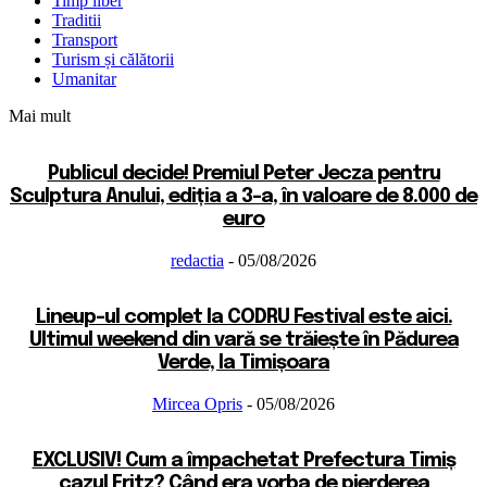
Timp liber
Traditii
Transport
Turism și călătorii
Umanitar
Mai mult
Publicul decide! Premiul Peter Jecza pentru
Sculptura Anului, ediția a 3-a, în valoare de 8.000 de
euro
redactia
-
05/08/2026
Lineup-ul complet la CODRU Festival este aici.
Ultimul weekend din vară se trăiește în Pădurea
Verde, la Timișoara
Mircea Opris
-
05/08/2026
EXCLUSIV! Cum a împachetat Prefectura Timiș
cazul Fritz? Când era vorba de pierderea