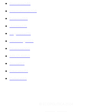
Romania
248
International
208
Externe
188
Justitie
175
Legislatie
174
Tehnologie
162
Financiar
160
ABUZURI
158
Social
157
Educatie
151
Cultura
149
© ECOPOLITICA 2024