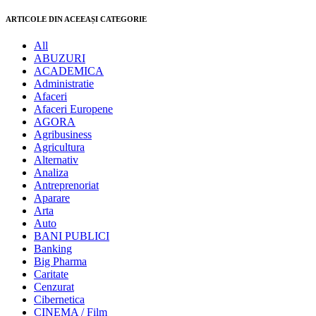
ARTICOLE DIN ACEEAȘI CATEGORIE
All
ABUZURI
ACADEMICA
Administratie
Afaceri
Afaceri Europene
AGORA
Agribusiness
Agricultura
Alternativ
Analiza
Antreprenoriat
Aparare
Arta
Auto
BANI PUBLICI
Banking
Big Pharma
Caritate
Cenzurat
Cibernetica
CINEMA / Film