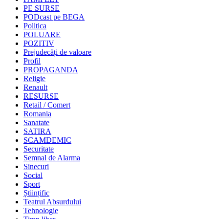
PE SURSE
PODcast pe BEGA
Politica
POLUARE
POZITIV
Prejudecăți de valoare
Profil
PROPAGANDA
Religie
Renault
RESURSE
Retail / Comert
Romania
Sanatate
SATIRA
SCAMDEMIC
Securitate
Semnal de Alarma
Sinecuri
Social
Sport
Științific
Teatrul Absurdului
Tehnologie