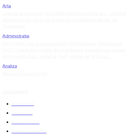
Arta
Lineup-ul complet la CODRU Festival este aici. Ultimul
weekend din vară se trăiește în Pădurea Verde, la
Timișoara
Administratie
EXCLUSIV! Cum a împachetat Prefectura Timiș cazul
Fritz? Când era vorba de pierderea mandatului lipsea
motivarea ÎCCJ, când a fost vorba de 10% s-a...
Analiza
Saving Private Fritz
CATEGORIES
Analiza
344
Politica
301
Economie
267
Administratie
249