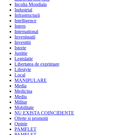
Inculta Mondiala
Industrial
Infrastructură
Intelligence
Intern
International
Investigatii
Investitii
Istorie
Justitie
Legislatie
Libertatea de exprimare
Lifestyle
Local
MANIPULARE
Media
Medicina
Mediu
Militar
Mobilitate
NU EXISTA COINCIDENTE
Oferte si promotii
Opinie
PAMFLET
PAMFLET