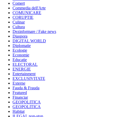
Comert
Commedia dell'Arte
COMUNICARE
CORUPTIE
Culinar
Cultura
Dezinformare / Fake news
Diaspora
DIGITAL WORLD
Diplomatie
Ecologie
Economie
Educatie
ELECTORAL
ENERGIE
Entertainment
EXCLUSIVITATE
Externe
Fauda & Frauda
Featured
Financiar
GEOPOLITICA
GEOPOLITICA
Habitat
ILEGAL non-stop