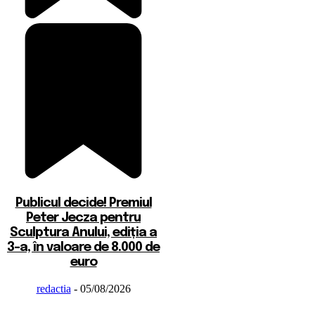
Publicul decide! Premiul
Peter Jecza pentru
Sculptura Anului, ediția a
3-a, în valoare de 8.000 de
euro
redactia
-
05/08/2026