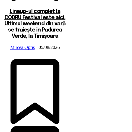
Lineup-ul complet la
CODRU Festival este aici.
Ultimul weekend din vară
se trăiește în Pădurea
Verde, la Timișoara
Mircea Opris
-
05/08/2026