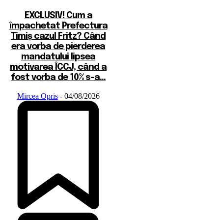
EXCLUSIV! Cum a
împachetat Prefectura
Timiș cazul Fritz? Când
era vorba de pierderea
mandatului lipsea
motivarea ÎCCJ, când a
fost vorba de 10% s-a...
Mircea Opris
-
04/08/2026