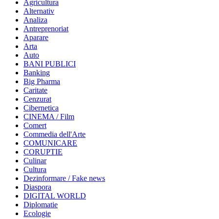
Agricultura
Alternativ
Analiza
Antreprenoriat
Aparare
Arta
Auto
BANI PUBLICI
Banking
Big Pharma
Caritate
Cenzurat
Cibernetica
CINEMA / Film
Comert
Commedia dell'Arte
COMUNICARE
CORUPTIE
Culinar
Cultura
Dezinformare / Fake news
Diaspora
DIGITAL WORLD
Diplomatie
Ecologie