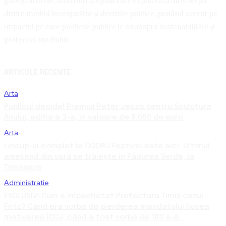
găsești articole, interviuri și opinii care explorează intersecția
dintre mediul înconjurător și deciziile politice, punând accent pe
impactul pe care politicile publice le au asupra sustenabilității și
protecției mediului.
ARTICOLE RECENTE
Arta
Publicul decide! Premiul Peter Jecza pentru Sculptura
Anului, ediția a 3-a, în valoare de 8.000 de euro
Arta
Lineup-ul complet la CODRU Festival este aici. Ultimul
weekend din vară se trăiește în Pădurea Verde, la
Timișoara
Administratie
EXCLUSIV! Cum a împachetat Prefectura Timiș cazul
Fritz? Când era vorba de pierderea mandatului lipsea
motivarea ÎCCJ, când a fost vorba de 10% s-a...