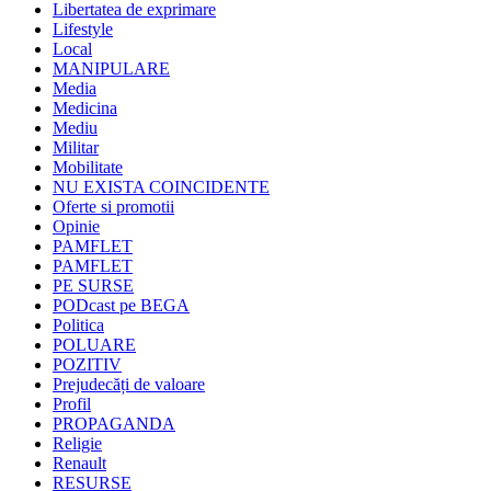
Libertatea de exprimare
Lifestyle
Local
MANIPULARE
Media
Medicina
Mediu
Militar
Mobilitate
NU EXISTA COINCIDENTE
Oferte si promotii
Opinie
PAMFLET
PAMFLET
PE SURSE
PODcast pe BEGA
Politica
POLUARE
POZITIV
Prejudecăți de valoare
Profil
PROPAGANDA
Religie
Renault
RESURSE