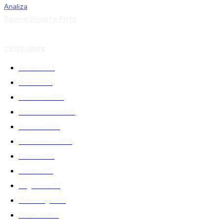
Analiza
Saving Private Fritz
CATEGORIES
Analiza
344
Politica
301
Economie
267
Administratie
249
Romania
248
International
208
Externe
188
Justitie
175
Legislatie
174
Tehnologie
162
Financiar
160