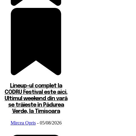
Lineup-ul complet la
CODRU Festival este aici.
Ultimul weekend din vară
se trăiește în Pădurea
Verde, la Timișoara
Mircea Opris
-
05/08/2026