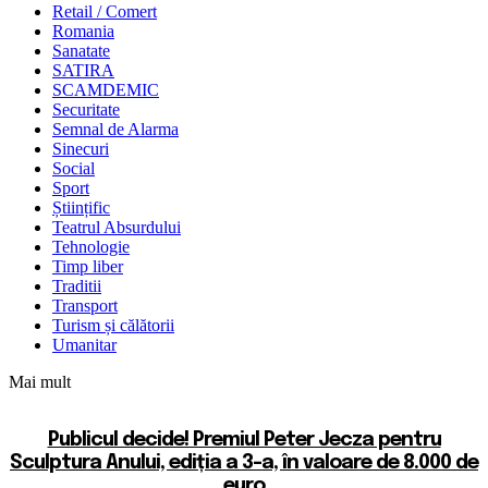
Retail / Comert
Romania
Sanatate
SATIRA
SCAMDEMIC
Securitate
Semnal de Alarma
Sinecuri
Social
Sport
Științific
Teatrul Absurdului
Tehnologie
Timp liber
Traditii
Transport
Turism și călătorii
Umanitar
Mai mult
Publicul decide! Premiul Peter Jecza pentru
Sculptura Anului, ediția a 3-a, în valoare de 8.000 de
euro