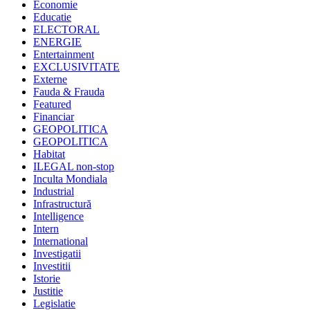
Economie
Educatie
ELECTORAL
ENERGIE
Entertainment
EXCLUSIVITATE
Externe
Fauda & Frauda
Featured
Financiar
GEOPOLITICA
GEOPOLITICA
Habitat
ILEGAL non-stop
Inculta Mondiala
Industrial
Infrastructură
Intelligence
Intern
International
Investigatii
Investitii
Istorie
Justitie
Legislatie