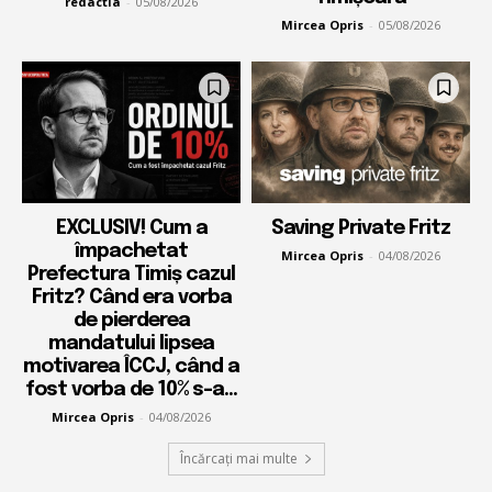
redactia
-
05/08/2026
Mircea Opris
-
05/08/2026
EXCLUSIV! Cum a
Saving Private Fritz
împachetat
Mircea Opris
-
04/08/2026
Prefectura Timiș cazul
Fritz? Când era vorba
de pierderea
mandatului lipsea
motivarea ÎCCJ, când a
fost vorba de 10% s-a...
Mircea Opris
-
04/08/2026
Încărcați mai multe