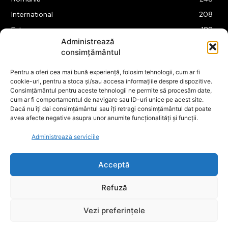
International
208
Externe
188
Administrează
Justitie
175
consimțământul
Legislatie
174
Pentru a oferi cea mai bună experiență, folosim tehnologii, cum ar fi
Tehnologie
162
cookie-uri, pentru a stoca și/sau accesa informațiile despre dispozitive.
Financiar
160
Consimțământul pentru aceste tehnologii ne permite să procesăm date,
cum ar fi comportamentul de navigare sau ID-uri unice pe acest site.
ABUZURI
158
Dacă nu îți dai consimțământul sau îți retragi consimțământul dat poate
avea afecte negative asupra unor anumite funcționalități și funcții.
Social
157
Educatie
151
Administrează serviciile
Cultura
149
Acceptă
Refuză
© ECOPOLITICA 2024
Vezi preferințele