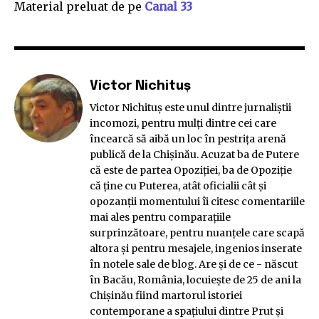
Material preluat de pe
Canal 33
Victor Nichituș
Victor Nichituş este unul dintre jurnaliştii
incomozi, pentru mulţi dintre cei care
încearcă să aibă un loc în pestriţa arenă
publică de la Chişinău. Acuzat ba de Putere
că este de partea Opoziției, ba de Opoziție
că ține cu Puterea, atât oficialii cât şi
opozanţii momentului îi citesc comentariile
mai ales pentru comparaţiile
surprinzătoare, pentru nuanţele care scapă
altora şi pentru mesajele, ingenios inserate
în notele sale de blog. Are și de ce - născut
în Bacău, România, locuiește de 25 de ani la
Chișinău fiind martorul istoriei
contemporane a spațiului dintre Prut și