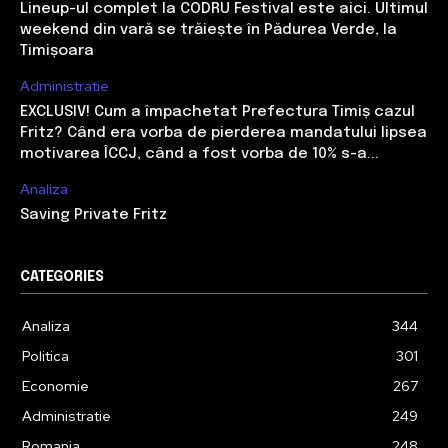
Lineup-ul complet la CODRU Festival este aici. Ultimul
weekend din vară se trăiește în Pădurea Verde, la
Timișoara
Administratie
EXCLUSIV! Cum a împachetat Prefectura Timiș cazul
Fritz? Când era vorba de pierderea mandatului lipsea
motivarea ÎCCJ, când a fost vorba de 10% s-a...
Analiza
Saving Private Fritz
CATEGORIES
Analiza
344
Politica
301
Economie
267
Administratie
249
Romania
248