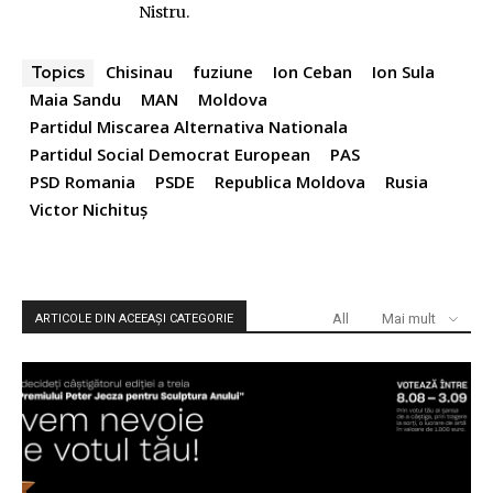
Nistru.
Chisinau
fuziune
Ion Ceban
Ion Sula
Topics
Maia Sandu
MAN
Moldova
Partidul Miscarea Alternativa Nationala
Partidul Social Democrat European
PAS
PSD Romania
PSDE
Republica Moldova
Rusia
Victor Nichituș
All
Mai mult
ARTICOLE DIN ACEEAȘI CATEGORIE