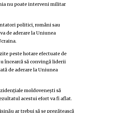
nia nu poate interveni militar
ntatori politici, români sau
tiva de aderare la Uniunea
Ucraina.
izite peste hotare efectuate de
u încearcă să convingă liderii
rată de aderare la Uniunea
rezidențiale moldovenești să
ltatul acestui efort va fi aflat.
hișinău ar trebui să se pregătească