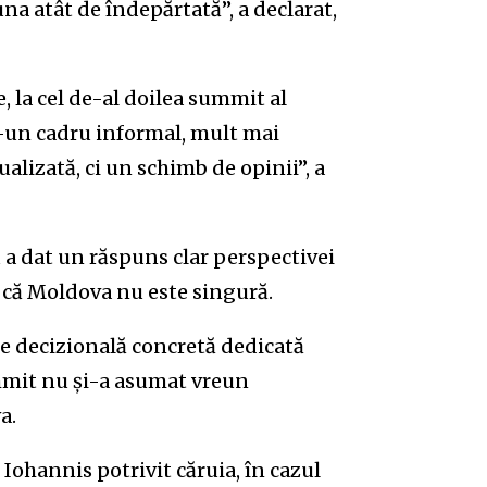
na atât de îndepărtată”, a declarat,
e, la cel de-al doilea summit al
r-un cadru informal, mult mai
alizată, ci un schimb de opinii”, a
a dat un răspuns clar perspectivei
 că Moldova nu este singură.
ție decizională concretă dedicată
ummit nu și-a asumat vreun
a.
 Iohannis potrivit căruia, în cazul