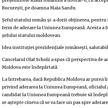
președintele Klaus Iohannis a invitat-o, cu accept
București, pe doamna Maia Sandu.
Șeful statului român și-a dorit obținerea, pentr
ferm de aderare la Uniunea Europeană. Acesta a fo
șefului statului moldovean.
Idea instituției prezidențiale românești, salutabil
Cancelarul Olaf Scholz a spus că perspectiva de ad
Moldova este îndepărtată.
La întrebarea, dacă Republica Moldova ar putea în
privind aderarea la Uniunea Europeană, oficialul
candidat la Uniunea Europeană trebuie să îndeplin
se aștepte cineva că se va face un pas spre aderare 