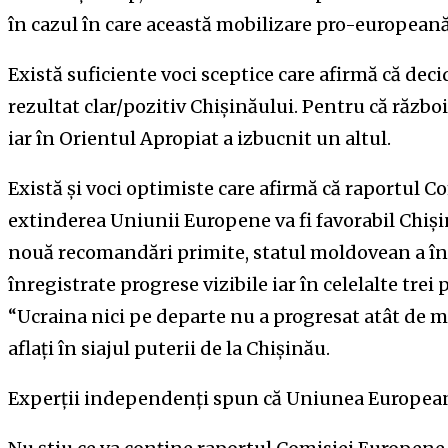
în cazul în care această mobilizare pro-europeană
Există suficiente voci sceptice care afirmă că dec
rezultat clar/pozitiv Chișinăului. Pentru că războ
iar în Orientul Apropiat a izbucnit un altul.
Există și voci optimiste care afirmă că raportul 
extinderea Uniunii Europene va fi favorabil Chișin
nouă recomandări primite, statul moldovean a îndep
înregistrate progrese vizibile iar în celelalte trei
“Ucraina nici pe departe nu a progresat atât de m
aflați în siajul puterii de la Chișinău.
Experții independenți spun că Uniunea Europeană a