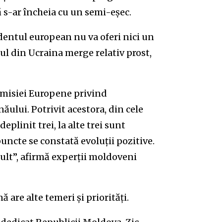
 s-ar încheia cu un semi-eșec.
identul european nu va oferi nici un
iul din Ucraina merge relativ prost,
Comisiei Europene privind
ăului. Potrivit acestora, din cele
linit trei, la alte trei sunt
 puncte se constată evoluții pozitive.
ult”, afirmă experții moldoveni
re alte temeri și priorități.