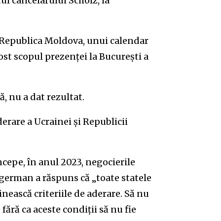
ul cancelarului Scholz, la
u Republica Moldova, unui calendar
st scopul prezenței la București a
ă, nu a dat rezultat.
erare a Ucrainei și Republicii
cepe, în anul 2023, negocierile
 german a răspuns că „toate statele
ească criteriile de aderare. Să nu
fără ca aceste condiții să nu fie