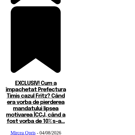
EXCLUSIV! Cum a
împachetat Prefectura
Timiș cazul Fritz? Când
era vorba de pierderea
mandatului lipsea
motivarea ÎCCJ, când a
fost vorba de 10% s-a...
Mircea Opris
-
04/08/2026