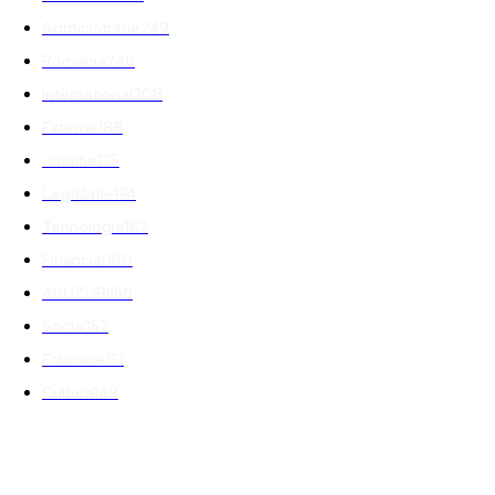
Administratie
249
Romania
248
International
208
Externe
188
Justitie
175
Legislatie
174
Tehnologie
162
Financiar
160
ABUZURI
158
Social
157
Educatie
151
Cultura
149