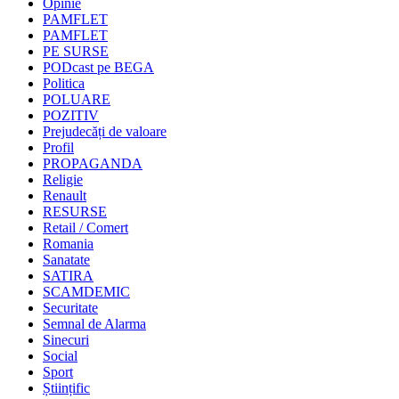
Opinie
PAMFLET
PAMFLET
PE SURSE
PODcast pe BEGA
Politica
POLUARE
POZITIV
Prejudecăți de valoare
Profil
PROPAGANDA
Religie
Renault
RESURSE
Retail / Comert
Romania
Sanatate
SATIRA
SCAMDEMIC
Securitate
Semnal de Alarma
Sinecuri
Social
Sport
Științific