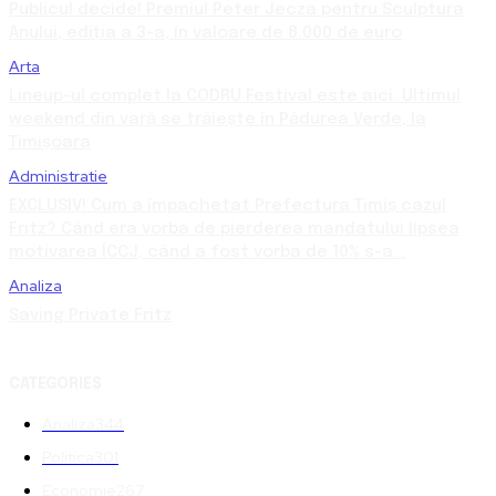
Publicul decide! Premiul Peter Jecza pentru Sculptura
Anului, ediția a 3-a, în valoare de 8.000 de euro
Arta
Lineup-ul complet la CODRU Festival este aici. Ultimul
weekend din vară se trăiește în Pădurea Verde, la
Timișoara
Administratie
EXCLUSIV! Cum a împachetat Prefectura Timiș cazul
Fritz? Când era vorba de pierderea mandatului lipsea
motivarea ÎCCJ, când a fost vorba de 10% s-a...
Analiza
Saving Private Fritz
CATEGORIES
Analiza
344
Politica
301
Economie
267