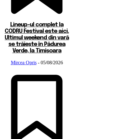
Lineup-ul complet la
CODRU Festival este aici.
Ultimul weekend din vară
se trăiește în Pădurea
Verde, la Timișoara
Mircea Opris
-
05/08/2026