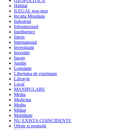
GEOPOLITICA
Habitat
ILEGAL non-stop
Inculta Mondiala
Industrial
Infrastructură
Intelligence
Intern
International
Investigatii
Investitii
Istorie
Justitie
Legislatie
Libertatea de exprimare
Lifestyle
Local
MANIPULARE
Media
Medicina
Mediu
Militar
Mobilitate
NU EXISTA COINCIDENTE
Oferte si promotii