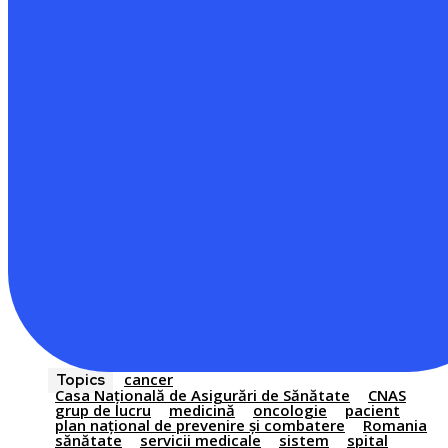
cancer
Topics
Casa Naţională de Asigurări de Sănătate
CNAS
grup de lucru
medicină
oncologie
pacient
plan național de prevenire și combatere
Romania
sănătate
servicii medicale
sistem
spital