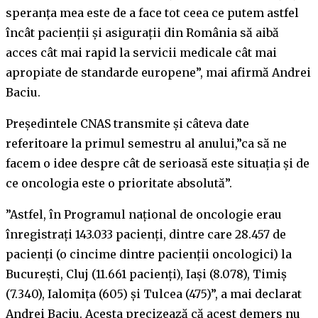
speranţa mea este de a face tot ceea ce putem astfel
încât pacienţii şi asiguraţii din România să aibă
acces cât mai rapid la servicii medicale cât mai
apropiate de standarde europene”, mai afirmă Andrei
Baciu.
Preşedintele CNAS transmite şi câteva date
referitoare la primul semestru al anului,”ca să ne
facem o idee despre cât de serioasă este situaţia şi de
ce oncologia este o prioritate absolută”.
”Astfel, în Programul naţional de oncologie erau
înregistraţi 143.033 pacienţi, dintre care 28.457 de
pacienţi (o cincime dintre pacienţii oncologici) la
Bucureşti, Cluj (11.661 pacienţi), Iaşi (8.078), Timiş
(7.340), Ialomiţa (605) şi Tulcea (475)”, a mai declarat
Andrei Baciu. Acesta precizează că acest demers nu