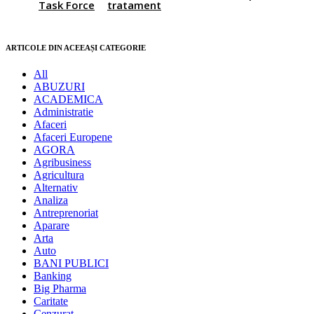
Task Force
tratament
ARTICOLE DIN ACEEAȘI CATEGORIE
All
ABUZURI
ACADEMICA
Administratie
Afaceri
Afaceri Europene
AGORA
Agribusiness
Agricultura
Alternativ
Analiza
Antreprenoriat
Aparare
Arta
Auto
BANI PUBLICI
Banking
Big Pharma
Caritate
Cenzurat