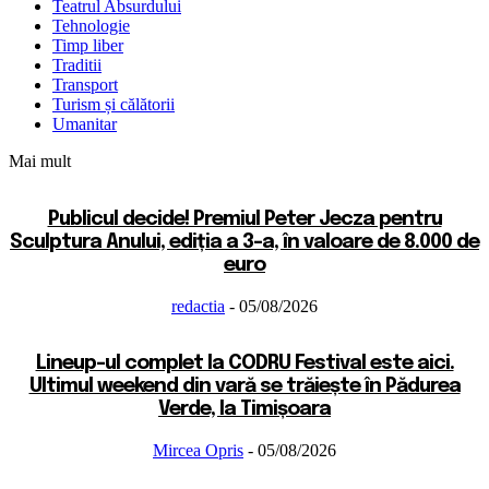
Teatrul Absurdului
Tehnologie
Timp liber
Traditii
Transport
Turism și călătorii
Umanitar
Mai mult
Publicul decide! Premiul Peter Jecza pentru
Sculptura Anului, ediția a 3-a, în valoare de 8.000 de
euro
redactia
-
05/08/2026
Lineup-ul complet la CODRU Festival este aici.
Ultimul weekend din vară se trăiește în Pădurea
Verde, la Timișoara
Mircea Opris
-
05/08/2026