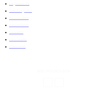
Legislatie
174
Tehnologie
162
Financiar
160
ABUZURI
158
Social
157
Educatie
151
Cultura
149
© ECOPOLITICA 2024