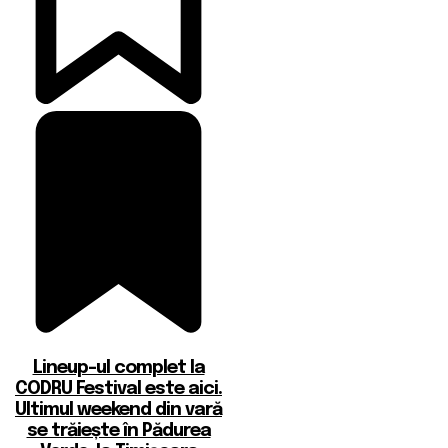
Lineup-ul complet la
CODRU Festival este aici.
Ultimul weekend din vară
se trăiește în Pădurea