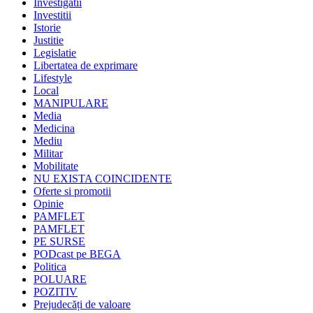
Investigatii
Investitii
Istorie
Justitie
Legislatie
Libertatea de exprimare
Lifestyle
Local
MANIPULARE
Media
Medicina
Mediu
Militar
Mobilitate
NU EXISTA COINCIDENTE
Oferte si promotii
Opinie
PAMFLET
PAMFLET
PE SURSE
PODcast pe BEGA
Politica
POLUARE
POZITIV
Prejudecăți de valoare