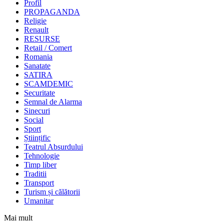
Profil
PROPAGANDA
Religie
Renault
RESURSE
Retail / Comert
Romania
Sanatate
SATIRA
SCAMDEMIC
Securitate
Semnal de Alarma
Sinecuri
Social
Sport
Științific
Teatrul Absurdului
Tehnologie
Timp liber
Traditii
Transport
Turism și călătorii
Umanitar
Mai mult