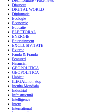
Dezinformare / Fake news
Diaspora
DIGITAL WORLD
Diplomatie
Ecologie
Economie
Educatie
ELECTORAL
ENERGIE
Entertainment
EXCLUSIVITATE
Externe
Fauda & Frauda
Featured
Financiar
GEOPOLITICA
GEOPOLITICA
Habitat
ILEGAL non-stop
Inculta Mondiala
Industrial
Infrastructură
Intelligence
Intern
International