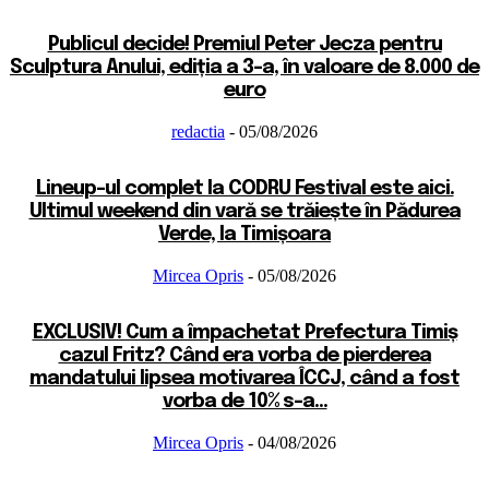
Publicul decide! Premiul Peter Jecza pentru
Sculptura Anului, ediția a 3-a, în valoare de 8.000 de
euro
redactia
-
05/08/2026
Lineup-ul complet la CODRU Festival este aici.
Ultimul weekend din vară se trăiește în Pădurea
Verde, la Timișoara
Mircea Opris
-
05/08/2026
EXCLUSIV! Cum a împachetat Prefectura Timiș
cazul Fritz? Când era vorba de pierderea
mandatului lipsea motivarea ÎCCJ, când a fost
vorba de 10% s-a...
Mircea Opris
-
04/08/2026