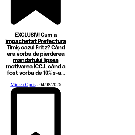
EXCLUSIV! Cum a
împachetat Prefectura
Timiș cazul Fritz? Când
era vorba de pierderea
mandatului lipsea
motivarea ÎCCJ, când a
fost vorba de 10% s-a...
Mircea Opris
-
04/08/2026