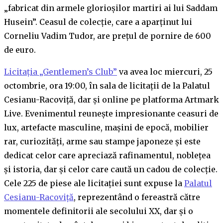
„fabricat din armele glorioșilor martiri ai lui Saddam
Husein”. Ceasul de colecție, care a aparținut lui
Corneliu Vadim Tudor, are prețul de pornire de 600
de euro.
Licitația „Gentlemen’s Club”
va avea loc miercuri, 25
octombrie, ora 19:00, în sala de licitații de la Palatul
Cesianu-Racoviță, dar și online pe platforma Artmark
Live. Evenimentul reunește impresionante ceasuri de
lux, artefacte masculine, mașini de epocă, mobilier
rar, curiozități, arme sau stampe japoneze și este
dedicat celor care apreciază rafinamentul, noblețea
și istoria, dar și celor care caută un cadou de colecție.
Cele 225 de piese ale licitației sunt expuse la
Palatul
Cesianu-Racoviță
, reprezentând o fereastră către
momentele definitorii ale secolului XX, dar și o