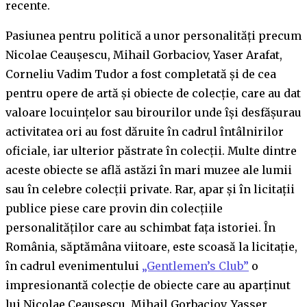
recente.
Pasiunea pentru politică a unor personalități precum
Nicolae Ceaușescu, Mihail Gorbaciov, Yaser Arafat,
Corneliu Vadim Tudor a fost completată și de cea
pentru opere de artă și obiecte de colecție, care au dat
valoare locuințelor sau birourilor unde își desfășurau
activitatea ori au fost dăruite în cadrul întâlnirilor
oficiale, iar ulterior păstrate în colecții. Multe dintre
aceste obiecte se află astăzi în mari muzee ale lumii
sau în celebre colecții private. Rar, apar și în licitații
publice piese care provin din colecțiile
personalităților care au schimbat fața istoriei. În
România, săptămâna viitoare, este scoasă la licitație,
în cadrul evenimentului
„Gentlemen’s Club”
o
impresionantă colecție de obiecte care au aparținut
lui Nicolae Ceaușescu, Mihail Gorbaciov, Yasser