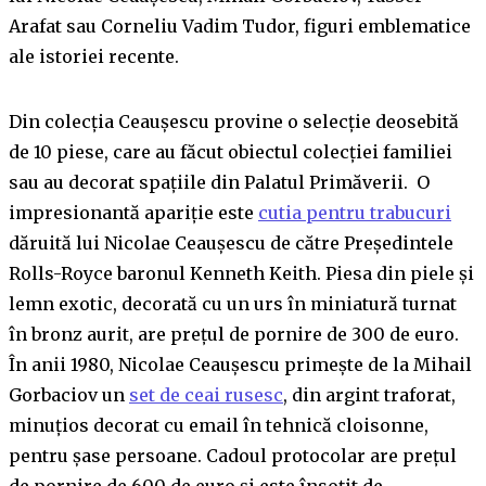
Arafat sau Corneliu Vadim Tudor, figuri emblematice
ale istoriei recente.
Din colecția Ceaușescu provine o selecție deosebită
de 10 piese, care au făcut obiectul colecției familiei
sau au decorat spațiile din Palatul Primăverii. O
impresionantă apariție este
cutia pentru trabucuri
dăruită lui Nicolae Ceaușescu de către Președintele
Rolls-Royce baronul Kenneth Keith. Piesa din piele și
lemn exotic, decorată cu un urs în miniatură turnat
în bronz aurit, are prețul de pornire de 300 de euro.
În anii 1980, Nicolae Ceaușescu primește de la Mihail
Gorbaciov un
set de ceai rusesc
, din argint traforat,
minuțios decorat cu email în tehnică cloisonne,
pentru șase persoane. Cadoul protocolar are prețul
de pornire de 600 de euro și este însoțit de