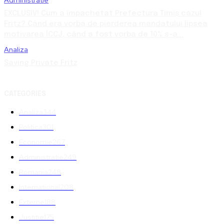
EXCLUSIV! Cum a împachetat Prefectura Timiș cazul
Fritz? Când era vorba de pierderea mandatului lipsea
motivarea ÎCCJ, când a fost vorba de 10% s-a...
Analiza
Saving Private Fritz
CATEGORIES
Analiza
344
Politica
301
Economie
267
Administratie
249
Romania
248
International
208
Externe
188
Justitie
175