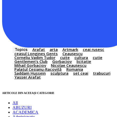
Arafat
arta
Artmark
ceai rusesc
Topics
ceasul Longines Gents
Ceaușescu
Corneliu Vadim Tudor
cuite
cultura
cutie
Gentlemen’s Club
Gorbaciov
licitatie
Mihail Gorbaciov
Nicolae Ceaușescu
Palatul Cesianu-Racoviță
Romania
Saddam Hussein
sculptura
set ceai
trabucuri
Yasser Arafat
ARTICOLE DIN ACEEAȘI CATEGORIE
All
ABUZURI
ACADEMICA
Administratie