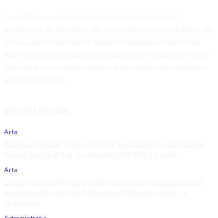
Ecopolitica.ro este un site dedicat analizei și dezbaterii
problemelor de actualitate din domeniile ecologiei și politicii. Aici
găsești articole, interviuri și opinii care explorează intersecția
dintre mediul înconjurător și deciziile politice, punând accent pe
impactul pe care politicile publice le au asupra sustenabilității și
protecției mediului.
ARTICOLE RECENTE
Arta
Publicul decide! Premiul Peter Jecza pentru Sculptura
Anului, ediția a 3-a, în valoare de 8.000 de euro
Arta
Lineup-ul complet la CODRU Festival este aici. Ultimul
weekend din vară se trăiește în Pădurea Verde, la
Timișoara
Administratie