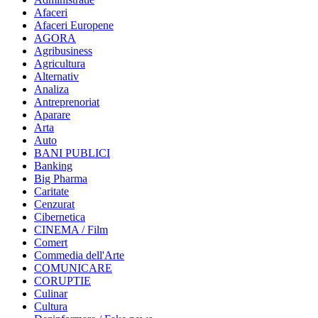
Afaceri
Afaceri Europene
AGORA
Agribusiness
Agricultura
Alternativ
Analiza
Antreprenoriat
Aparare
Arta
Auto
BANI PUBLICI
Banking
Big Pharma
Caritate
Cenzurat
Cibernetica
CINEMA / Film
Comert
Commedia dell'Arte
COMUNICARE
CORUPTIE
Culinar
Cultura