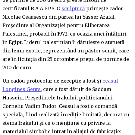
certificatul R.A.A.P.P.S. O
sculptură
primește cadou
Nicolae Ceaușescu din partea lui Yasser Arafat,
Președinte al Organizației pentru Eliberarea
Palestinei, probabil în 1972, cu ocazia unei întâlniri
în Egipt. Liderul palestinian îi dăruiește o statuetă
din lemn exotic, reprezentând un păstor semit, care
are în licitația din 25 octombrie prețul de pornire de
700 de euro.
Un cadou protocolar de excepție a fost și
ceasul
Longines Gents
, care a fost dăruit de Saddam
Hussein, Președintele Irakului, politicianului
Corneliu Vadim Tudor. Ceasul a fost o comandă
specială, fiind realizată în ediție limitată, decorat cu
stema Irakului și cu o mențiune cu privire la
materialul simbolic intrat în aliajul de fabricație: