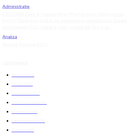
Administratie
EXCLUSIV! Cum a împachetat Prefectura Timiș cazul
Fritz? Când era vorba de pierderea mandatului lipsea
motivarea ÎCCJ, când a fost vorba de 10% s-a...
Analiza
Saving Private Fritz
CATEGORIES
Analiza
344
Politica
301
Economie
267
Administratie
249
Romania
248
International
208
Externe
188