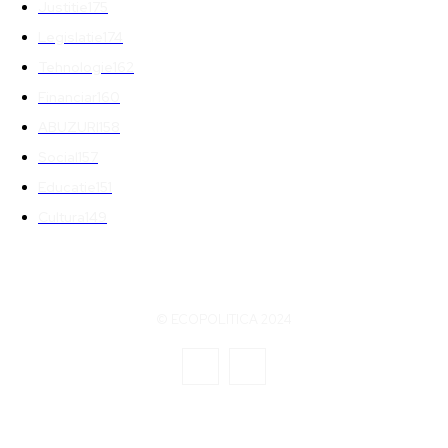
Justitie
175
Legislatie
174
Tehnologie
162
Financiar
160
ABUZURI
158
Social
157
Educatie
151
Cultura
149
© ECOPOLITICA 2024