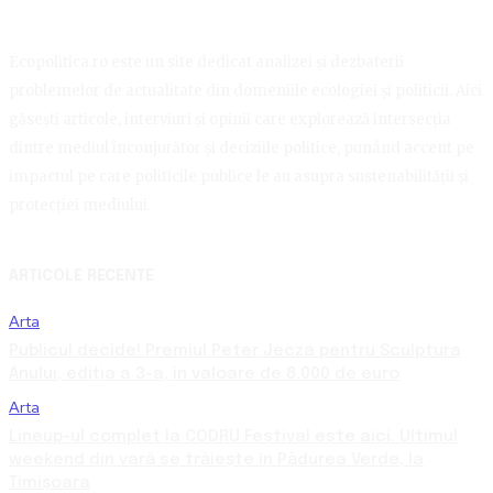
Ecopolitica.ro este un site dedicat analizei și dezbaterii
problemelor de actualitate din domeniile ecologiei și politicii. Aici
găsești articole, interviuri și opinii care explorează intersecția
dintre mediul înconjurător și deciziile politice, punând accent pe
impactul pe care politicile publice le au asupra sustenabilității și
protecției mediului.
ARTICOLE RECENTE
Arta
Publicul decide! Premiul Peter Jecza pentru Sculptura
Anului, ediția a 3-a, în valoare de 8.000 de euro
Arta
Lineup-ul complet la CODRU Festival este aici. Ultimul
weekend din vară se trăiește în Pădurea Verde, la
Timișoara