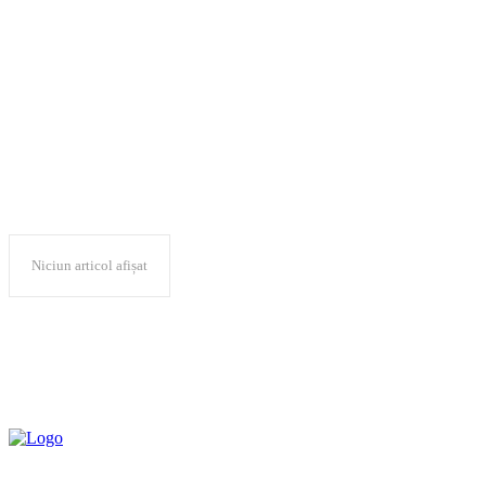
Curtea de Conturi a
României
Niciun articol afișat