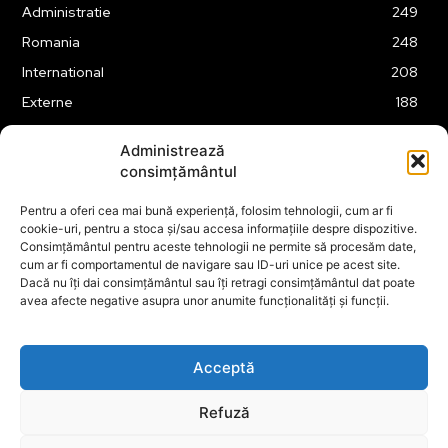
Administratie
249
Romania
248
International
208
Externe
188
Justitie
175
Administrează
Legislatie
174
consimțământul
Tehnologie
162
Pentru a oferi cea mai bună experiență, folosim tehnologii, cum ar fi
Financiar
160
cookie-uri, pentru a stoca și/sau accesa informațiile despre dispozitive.
Consimțământul pentru aceste tehnologii ne permite să procesăm date,
ABUZURI
158
cum ar fi comportamentul de navigare sau ID-uri unice pe acest site.
Social
157
Dacă nu îți dai consimțământul sau îți retragi consimțământul dat poate
avea afecte negative asupra unor anumite funcționalități și funcții.
Educatie
151
Cultura
149
Acceptă
Refuză
© ECOPOLITICA 2024