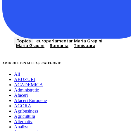
europarlamentar Maria Grapini
Topics
Maria Grapini
Romania
Timisoara
ARTICOLE DIN ACEEAȘI CATEGORIE
All
ABUZURI
ACADEMICA
Administratie
Afaceri
Afaceri Europene
AGORA
Agribusiness
Agricultura
Alternativ
Analiza