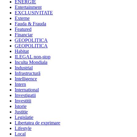
ENERGIE
Entertainment
EXCLUSIVITATE
Externe
Fauda & Frauda
Featured
Financiar
GEOPOLITICA
GEOPOLITICA
Habitat
ILEGAL non-stop
Inculta Mondiala
Industrial
Infrastructură
Intelligence
Intern
International
Investigatii
Investitii
Istorie
Justitie
Legislatie
Libertatea de exprimare
Lifestyle
Local