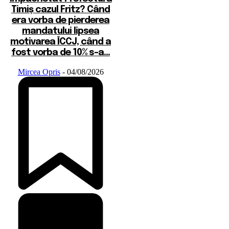
Timiș cazul Fritz? Când
era vorba de pierderea
mandatului lipsea
motivarea ÎCCJ, când a
fost vorba de 10% s-a...
Mircea Opris
-
04/08/2026