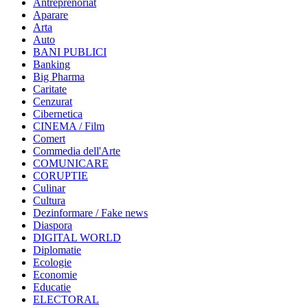
Antreprenoriat
Aparare
Arta
Auto
BANI PUBLICI
Banking
Big Pharma
Caritate
Cenzurat
Cibernetica
CINEMA / Film
Comert
Commedia dell'Arte
COMUNICARE
CORUPTIE
Culinar
Cultura
Dezinformare / Fake news
Diaspora
DIGITAL WORLD
Diplomatie
Ecologie
Economie
Educatie
ELECTORAL