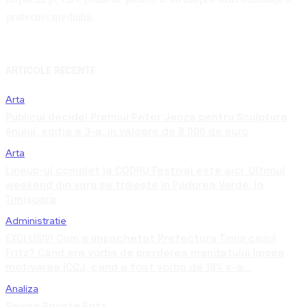
protecției mediului.
ARTICOLE RECENTE
Arta
Publicul decide! Premiul Peter Jecza pentru Sculptura
Anului, ediția a 3-a, în valoare de 8.000 de euro
Arta
Lineup-ul complet la CODRU Festival este aici. Ultimul
weekend din vară se trăiește în Pădurea Verde, la
Timișoara
Administratie
EXCLUSIV! Cum a împachetat Prefectura Timiș cazul
Fritz? Când era vorba de pierderea mandatului lipsea
motivarea ÎCCJ, când a fost vorba de 10% s-a...
Analiza
Saving Private Fritz