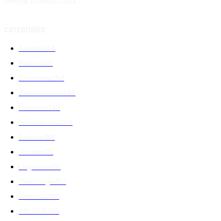
CATEGORIES
Analiza
344
Politica
301
Economie
267
Administratie
249
Romania
248
International
208
Externe
188
Justitie
175
Legislatie
174
Tehnologie
162
Financiar
160
ABUZURI
158