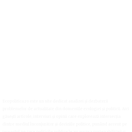
Ecopolitica.ro este un site dedicat analizei și dezbaterii
problemelor de actualitate din domeniile ecologiei și politicii. Aici
găsești articole, interviuri și opinii care explorează intersecția
dintre mediul înconjurător și deciziile politice, punând accent pe
impactul pe care politicile publice le au asupra sustenabilității și