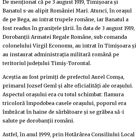
De menționat că pe 3 august 1919, Timișoara și
Banatul s-au alipit României Mari. Atunci, în orașul
de pe Bega, au intrat trupele române, iar Banatul a
fost readus în graniţele țării. În data de 3 august 1919,
Dorobanţii Armatei Regale Române, sub comanda
colonelului Virgil Economu, au intrat în Timişoara şi
au instaurat administraţia militară română pe
teritoriul judeţului Timiş-Torontal.
Aceștia au fost primiți de prefectul Aurel Comșa,
primarul Jozsef Geml și alte oficialități ale orașului.
Aspectul oraşului era cu totul schimbat: flamura
tricoloră împodobea casele oraşului, poporul era
îmbrăcat în haine de sărbătoare şi se grăbea să-i
salute pe dorobanţii români.
Astfel, în anul 1999, prin Hotărârea Consiliului Local