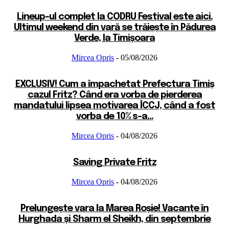
Lineup-ul complet la CODRU Festival este aici.
Ultimul weekend din vară se trăiește în Pădurea
Verde, la Timișoara
Mircea Opris
-
05/08/2026
EXCLUSIV! Cum a împachetat Prefectura Timiș
cazul Fritz? Când era vorba de pierderea
mandatului lipsea motivarea ÎCCJ, când a fost
vorba de 10% s-a...
Mircea Opris
-
04/08/2026
Saving Private Fritz
Mircea Opris
-
04/08/2026
Prelungește vara la Marea Roșie! Vacanțe în
Hurghada și Sharm el Sheikh, din septembrie