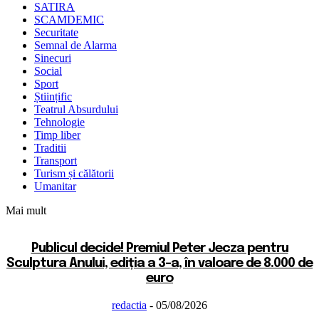
SATIRA
SCAMDEMIC
Securitate
Semnal de Alarma
Sinecuri
Social
Sport
Științific
Teatrul Absurdului
Tehnologie
Timp liber
Traditii
Transport
Turism și călătorii
Umanitar
Mai mult
Publicul decide! Premiul Peter Jecza pentru
Sculptura Anului, ediția a 3-a, în valoare de 8.000 de
euro
redactia
-
05/08/2026