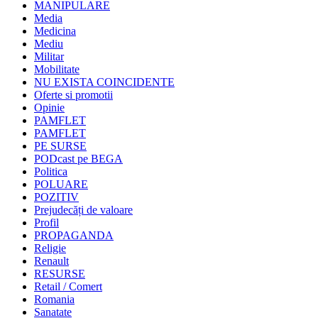
MANIPULARE
Media
Medicina
Mediu
Militar
Mobilitate
NU EXISTA COINCIDENTE
Oferte si promotii
Opinie
PAMFLET
PAMFLET
PE SURSE
PODcast pe BEGA
Politica
POLUARE
POZITIV
Prejudecăți de valoare
Profil
PROPAGANDA
Religie
Renault
RESURSE
Retail / Comert
Romania
Sanatate