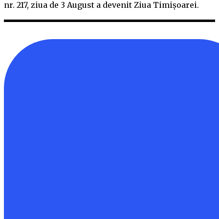
nr. 217, ziua de 3 August a devenit Ziua Timişoarei.