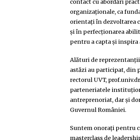
contact cu abordări practi
organizaționale, ca funda
orientați în dezvoltarea
și în perfecționarea abil
pentru a capta și inspira
Alături de reprezentanți
astăzi au participat, din 
rectorul UVT, prof.univ.d
parteneriatele instituţi
antreprenoriat, dar și d
Guvernul României.
Suntem onorați pentru că
masterclass de leadership