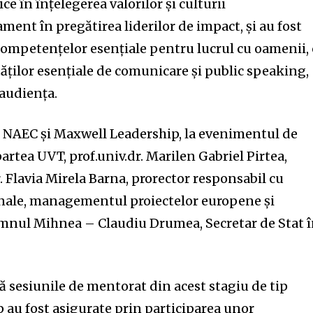
ce în înțelegerea valorilor și culturii
ment în pregătirea liderilor de impact, și au fost
 competențelor esențiale pentru lucrul cu oamenii, 
ităților esențiale de comunicare și public speaking,
 audiența.
i NAEC și Maxwell Leadership, la evenimentul de
partea UVT, prof.univ.dr. Marilen Gabriel Pirtea,
r. Flavia Mirela Barna, prorector responsabil cu
onale, managementul proiectelor europene și
omnul Mihnea – Claudiu Drumea, Secretar de Stat 
 sesiunile de mentorat din acest stagiu de tip
 au fost asigurate prin participarea unor