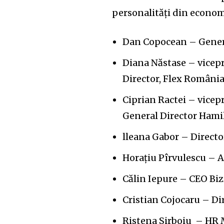
personalități din economi
Dan Copocean – Gener
Diana Năstase – vicep
Director, Flex România
Ciprian Ractei – vice
General Director Hami
lleana Gabor – Direct
Horațiu Pîrvulescu – 
Călin Iepure – CEO Bi
Cristian Cojocaru – D
Ristena Sirboiu – HR 