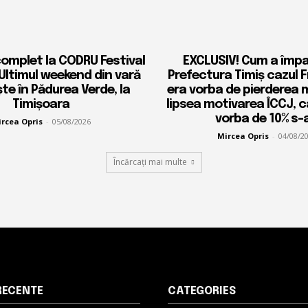
complet la CODRU Festival
EXCLUSIV! Cum a împ
 Ultimul weekend din vară
Prefectura Timiș cazul 
ște în Pădurea Verde, la
era vorba de pierderea 
Timișoara
lipsea motivarea ÎCCJ, 
vorba de 10% s-a
rcea Opris
-
05/08/2026
Mircea Opris
-
04/08/2
Încărcați mai multe
RECENTE
CATEGORIES