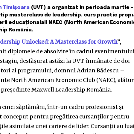
n Timișoara
(UVT) a organizat în perioada martie –
e tip masterclass de leadership, curs practic prop
erii educaționalali NAEC (North American Economi
hip România.
dership Unlocked: A Masterclass for Growth
”
,
mit diplomele de absolvire în cadrul evenimentulu
 stagiu, desfășurat astăzi la UVT, înmânate de doi
otori ai programului, domnul Adrian Bădescu –
inte North American Economic Club (NAEC), alătur
 președinte Maxwell Leadership România.
 cinci săptămâni, într-un cadru profesionist și
t conceput pentru pregătirea cursanților pentru
ile asimilate unei cariere de lider. Cursanții au lua