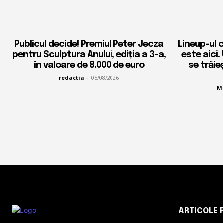
Publicul decide! Premiul Peter Jecza
Lineup-ul 
pentru Sculptura Anului, ediția a 3-a,
este aici.
în valoare de 8.000 de euro
se trăie
redactia
-
05/08/2026
Mi
ARTICOLE 