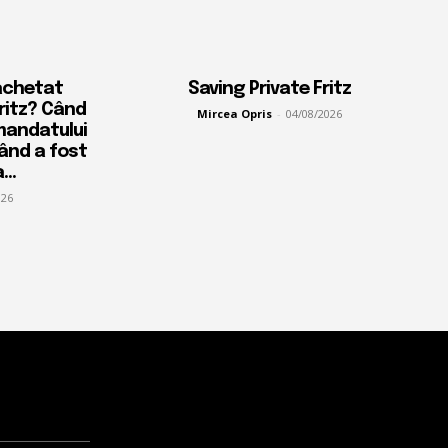
achetat
Saving Private Fritz
Fritz? Când
Mircea Opris
-
04/08/2026
mandatului
când a fost
...
026