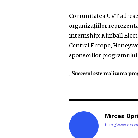
Comunitatea UVT adresea
organizațiilor reprezentat
internship: Kimball Elec
Central Europe, Honeywel
sponsorilor programului: 
„𝐒𝐮𝐜𝐜𝐞𝐬𝐮𝐥 𝐞𝐬𝐭𝐞 𝐫𝐞𝐚𝐥𝐢𝐳𝐚𝐫𝐞𝐚 𝐩𝐫
Mircea Opr
http://www.ecopo