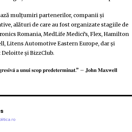
ză mulțumiri partenerilor, companii și
ive, alături de care au fost organizate stagiile de
tronics Romania, MedLife Medici’s, Flex, Hamilton
l, Litens Automotive Eastern Europe, dar și
Deloitte și BizzClub.
𝐨𝐠𝐫𝐞𝐬𝐢𝐯𝐚̆ 𝐚 𝐮𝐧𝐮𝐢 𝐬𝐜𝐨𝐩 𝐩𝐫𝐞𝐝𝐞𝐭𝐞𝐫𝐦𝐢𝐧𝐚𝐭.” – 𝐉𝐨𝐡𝐧 𝐌𝐚𝐱𝐰𝐞𝐥𝐥
is
litica.ro