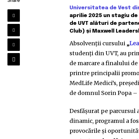
Share
Universitatea de Vest di
aprilie 2025 un stagiu d
de UVT alături de parten
Club) și Maxwell Leaders
Absolvenții cursului
„
Lea
studenți din UVT, au pri
de marcare a finalului de
printre principalii prom
MedLife Medici’s, președ
de domnul Sorin Popa –
Desfășurat pe parcursul a
dinamic, programul a fos
provocările și oportunităț