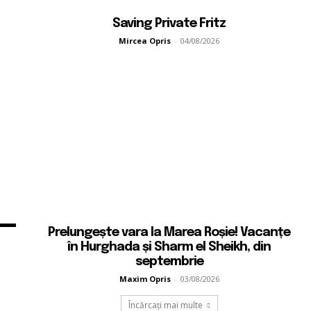
Saving Private Fritz
Mircea Opris
-
04/08/2026
Prelungește vara la Marea Roșie! Vacanțe
în Hurghada și Sharm el Sheikh, din
septembrie
Maxim Opris
-
03/08/2026
Încărcați mai multe