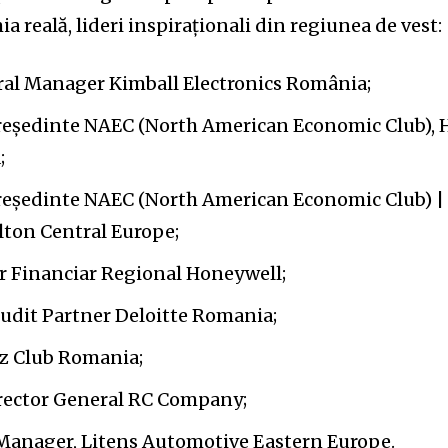
a reală, lideri inspiraționali din regiunea de vest:
al Manager Kimball Electronics România;
reședinte NAEC (North American Economic Club), 
;
președinte NAEC (North American Economic Club) |
lton Central Europe;
or Financiar Regional Honeywell;
Audit Partner Deloitte Romania;
zz Club Romania;
irector General RC Company;
Manager, Litens Automotive Eastern Europe.