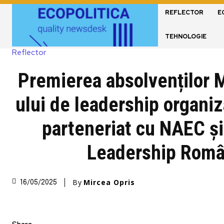
REFLECTOR
E
TEHNOLOGIE
Reflector
Premierea absolvenților 
ului de leadership organi
parteneriat cu NAEC ș
Leadership Româ
By
Mircea Opris
16/05/2025