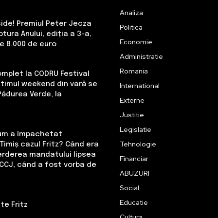
Analiza
cide! Premiul Peter Jecza
Politica
tura Anului, ediția a 3-a,
Economie
de 8.000 de euro
Administratie
Romania
omplet la CODRU Festival
Ultimul weekend din vară se
International
Pădurea Verde, la
Externe
Justitie
Legislatie
Cum a împachetat
Tehnologie
Timiș cazul Fritz? Când era
erderea mandatului lipsea
Financiar
CCJ, când a fost vorba de
ABUZURI
Social
Educatie
te Fritz
Cultura