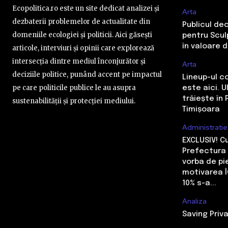
Ecopolitica.ro este un site dedicat analizei și
Arta
dezbaterii problemelor de actualitate din
Publicul de
domeniile ecologiei și politicii. Aici găsești
pentru Sculp
în valoare 
articole, interviuri și opinii care explorează
intersecția dintre mediul înconjurător și
Arta
deciziile politice, punând accent pe impactul
Lineup-ul c
pe care politicile publice le au asupra
este aici. 
trăiește în 
sustenabilității și protecției mediului.
Timișoara
Administratie
EXCLUSIV! 
Prefectura 
vorba de pi
motivarea Î
10% s-a...
Analiza
Saving Priva