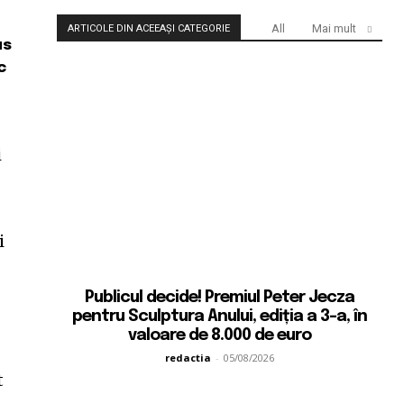
All
Mai mult
ARTICOLE DIN ACEEAȘI CATEGORIE
us
c
i
i
Publicul decide! Premiul Peter Jecza
pentru Sculptura Anului, ediția a 3-a, în
valoare de 8.000 de euro
redactia
-
05/08/2026
t