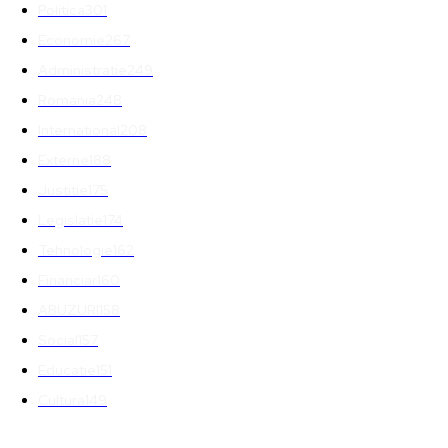
Politica
301
Economie
267
Administratie
249
Romania
248
International
208
Externe
188
Justitie
175
Legislatie
174
Tehnologie
162
Financiar
160
ABUZURI
158
Social
157
Educatie
151
Cultura
149