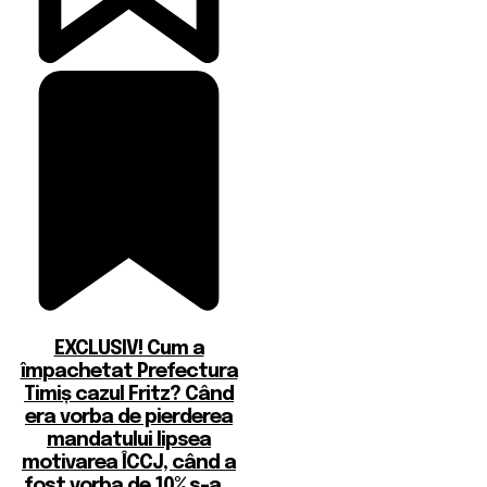
EXCLUSIV! Cum a
împachetat Prefectura
Timiș cazul Fritz? Când
era vorba de pierderea
mandatului lipsea
motivarea ÎCCJ, când a
fost vorba de 10% s-a...