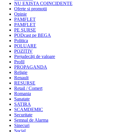
NU EXISTA COINCIDENTE
Oferte si promotii
Opinie
PAMFLET
PAMFLET
PE SURSE
PODcast pe BEGA
Politica
POLUARE
POZITIV
Prejudecăți de valoare
Profil
PROPAGANDA
Religie
Renault
RESURSE
Retail / Comert
Romania
Sanatate
SATIRA
SCAMDEMIC
Securitate
Semnal de Alarma
Sinecuri
Social