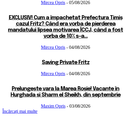
Mircea Opris
-
05/08/2026
EXCLUSIV! Cum a împachetat Prefectura Timiș
cazul Fritz? Când era vorba de pierderea
mandatului lipsea motivarea ÎCCJ, când a fost
vorba de 10% s-a...
Mircea Opris
-
04/08/2026
Saving Private Fritz
Mircea Opris
-
04/08/2026
Prelungește vara la Marea Roșie! Vacanțe în
Hurghada și Sharm el Sheikh, din septembrie
Maxim Opris
-
03/08/2026
Încărcați mai multe