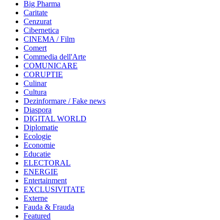
Big Pharma
Caritate
Cenzurat
Cibernetica
CINEMA / Film
Comert
Commedia dell'Arte
COMUNICARE
CORUPTIE
Culinar
Cultura
Dezinformare / Fake news
Diaspora
DIGITAL WORLD
Diplomatie
Ecologie
Economie
Educatie
ELECTORAL
ENERGIE
Entertainment
EXCLUSIVITATE
Externe
Fauda & Frauda
Featured