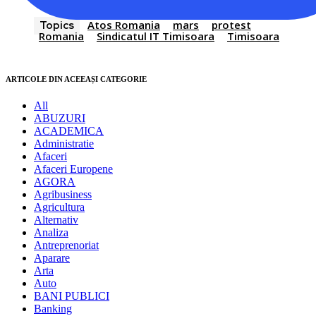
Atos Romania
mars
protest
Topics
Romania
Sindicatul IT Timisoara
Timisoara
ARTICOLE DIN ACEEAȘI CATEGORIE
All
ABUZURI
ACADEMICA
Administratie
Afaceri
Afaceri Europene
AGORA
Agribusiness
Agricultura
Alternativ
Analiza
Antreprenoriat
Aparare
Arta
Auto
BANI PUBLICI
Banking