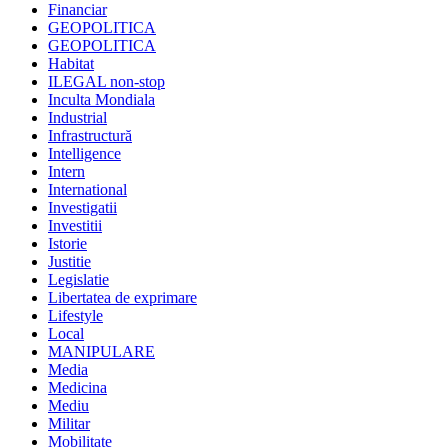
Financiar
GEOPOLITICA
GEOPOLITICA
Habitat
ILEGAL non-stop
Inculta Mondiala
Industrial
Infrastructură
Intelligence
Intern
International
Investigatii
Investitii
Istorie
Justitie
Legislatie
Libertatea de exprimare
Lifestyle
Local
MANIPULARE
Media
Medicina
Mediu
Militar
Mobilitate