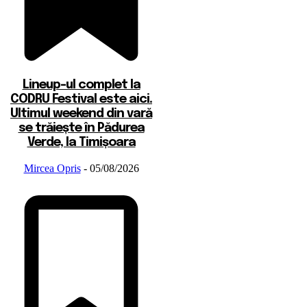
Lineup-ul complet la
CODRU Festival este aici.
Ultimul weekend din vară
se trăiește în Pădurea
Verde, la Timișoara
Mircea Opris
-
05/08/2026