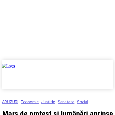
ABUZURI
Economie
Justitie
Sanatate
Social
Marș de protest și lumânări aprinse