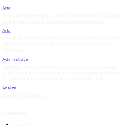
Arta
Publicul decide! Premiul Peter Jecza pentru Sculptura
Anului, ediția a 3-a, în valoare de 8.000 de euro
Arta
Lineup-ul complet la CODRU Festival este aici. Ultimul
weekend din vară se trăiește în Pădurea Verde, la
Timișoara
Administratie
EXCLUSIV! Cum a împachetat Prefectura Timiș cazul
Fritz? Când era vorba de pierderea mandatului lipsea
motivarea ÎCCJ, când a fost vorba de 10% s-a...
Analiza
Saving Private Fritz
CATEGORIES
Analiza
344