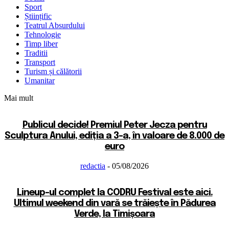
Sport
Științific
Teatrul Absurdului
Tehnologie
Timp liber
Traditii
Transport
Turism și călătorii
Umanitar
Mai mult
Publicul decide! Premiul Peter Jecza pentru
Sculptura Anului, ediția a 3-a, în valoare de 8.000 de
euro
redactia
-
05/08/2026
Lineup-ul complet la CODRU Festival este aici.
Ultimul weekend din vară se trăiește în Pădurea
Verde, la Timișoara